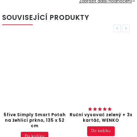
Zobrazit další hodnocení
SOUVISEJÍCÍ PRODUKTY
Previous
Next
5five Simply Smart Potah
Ruční vysavač zelený + 3x
na žehlicí prkno, 135 x 52
kartáč, WENKO
cm
Do košíku
Do košíku