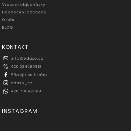
Vrácení objednávky
Hodnocení obchodu
O nás
BLOG
KONTAKT
info
@
edaxo.cz
420 234280918
Připojit se k nám
edaxo_cz
420 790421188
INSTAGRAM