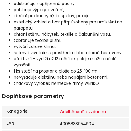
odstraňuje nepříjemné pachy,
pohlcuje výpary z vaření,
ideální pro kuchyně, koupelny, pokoje,
estetický vzhled a tvar přizpůsobený pro umístění na
parapetu,
chrání stěny, nábytek, textilie a čalounění vozu,
zabraňuje tvorbě plísní,
vytváří zdravé klima,
šetrný k životnímu prostředí a laboratorně testovaný,
efektivní - vydrží až 12 měsíce, pak je možno náplň
vyměnit,
1 ks stačí na prostor o ploše do 25-100 m²,
nevyžaduje elektřinu nebo napájení bateriemi.
značkový výrobek německé firmy WENKO.
Doplňkové parametry
Kategorie
:
Odvlhčovače vzduchu
EAN
:
4008838954904