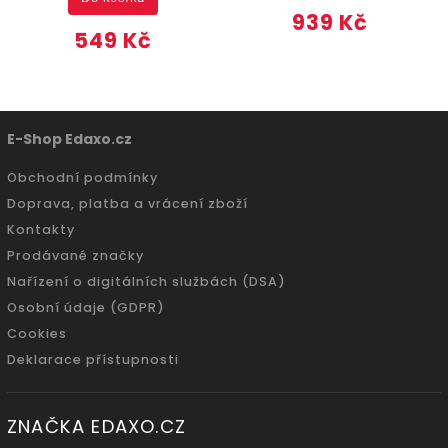
939 Kč
549 Kč
E-Shop Edaxo.cz
Obchodní podmínky
Doprava, platba a vrácení zboží
Kontakty
Prodávané značky
Nařízení o digitálních službách (DSA)
Osobní údaje (GDPR)
Cookies
Deklarace přístupnosti
ZNAČKA EDAXO.CZ