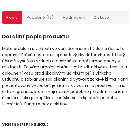
Popis
Podobné (10)
Hodnocení
Diskuze
Detailní popis produktu
Máte problém s vlhkostí ve vaší domácnosti? Je na čase, to
napravit! Právě nastupuje opravdový likvidátor vlhkosti, který
účinně vysušuje vzduch a odstraňuje nepříjemné pachy v
místnosti. To vám umožní chránit vaše zdi, nábytek, textilie a
čalounění vozu proti škodlivým účinkům příliš vlhkého
vzduchu a zabraňuje tak plísním a vytvořit zdravé klima. Námi
prezentovaný vysoušeč je šetrný k životnímu prostředí - má
aktivní granule, které mají účinky podobné přírodním sušicím
činidlům, jako je například mořská sůl. 5 kg stačí po dobu
12 měsíců. Funguje bez elektřiny.
Vlastnosti Produktu: