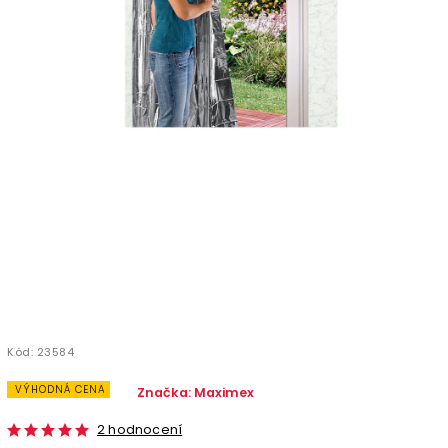
Kód:
23584
VÝHODNÁ CENA
Značka:
Maximex
2 hodnocení