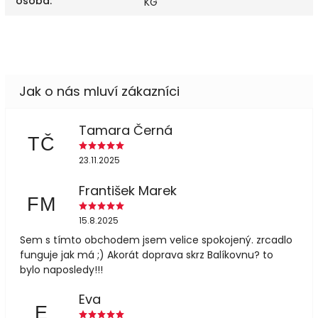
osoba
:
KG
Tamara Černá
TČ
23.11.2025
František Marek
FM
15.8.2025
Sem s tímto obchodem jsem velice spokojený. zrcadlo
funguje jak má ;) Akorát doprava skrz Balíkovnu? to
bylo naposledy!!!
Eva
E