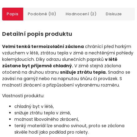
Popis
Podobné (10)
Hodnocení (2)
Diskuze
Detailní popis produktu
Velmi tenká termoizolační záclona
chránící před horkým
vzduchem v létě, ztrátou tepla v zimě a nechtěnými pohledy
kolemjdoucích. Díky odrazu slunečních paprsků
v létě
zůstane byt příjemně chladný.
V zimě stejná záclona
otočená na druhou stranu
snižuje ztrátu tepla.
Snadno se
zavěsí na garnýž nebo na napnutou šňůru či provázek. S
možností zkrácení a přizpůsobení vybranému rozměru.
Vlastnosti produktu:
chladný byt v létě,
snižuje ztrátu tepla v zimě,
možnost libovolného zkrácení,
tenký materiál lze snadno svinout, proto se záclona
skvěle hodí jako podklad pro rolety.