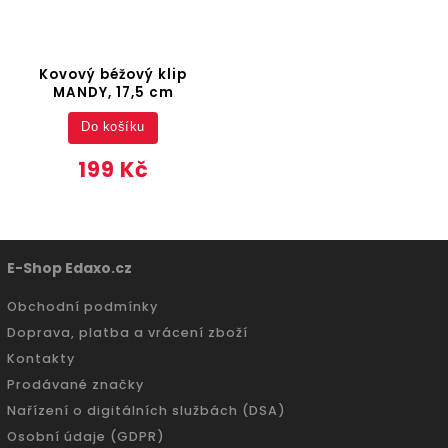
Kovový béžový klip
MANDY, 17,5 cm
Do košíku
199 Kč
E-Shop Edaxo.cz
Obchodní podmínky
Doprava, platba a vrácení zboží
Kontakty
Prodávané značky
Nařízení o digitálních službách (DSA)
Osobní údaje (GDPR)