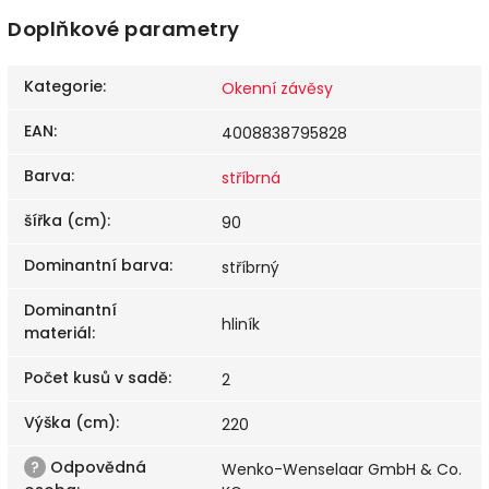
Doplňkové parametry
Kategorie
:
Okenní závěsy
EAN
:
4008838795828
Barva
:
stříbrná
šířka (cm)
:
90
Dominantní barva
:
stříbrný
Dominantní
hliník
materiál
:
Počet kusů v sadě
:
2
Výška (cm)
:
220
?
Odpovědná
Wenko-Wenselaar GmbH & Co.