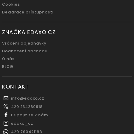
Cookies
Deklarace přístupnosti
ZNAČKA EDAXO.CZ
Vrácení objednávky
Hodnocení obchodu
O nás
BLOG
KONTAKT
info
@
edaxo.cz
420 234280918
Připojit se k nám
edaxo_cz
420 790421188