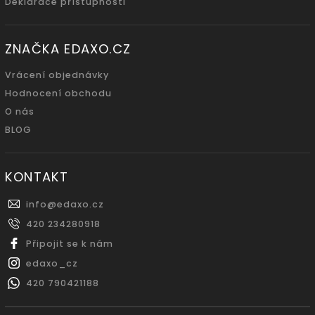
Deklarace přístupnosti
ZNAČKA EDAXO.CZ
Vrácení objednávky
Hodnocení obchodu
O nás
BLOG
KONTAKT
info
@
edaxo.cz
420 234280918
Připojit se k nám
edaxo_cz
420 790421188