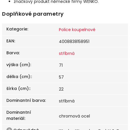
značkový produkt německé firmy WENKO.
Doplňkové parametry
Kategorie
:
Police koupelnové
EAN
:
4008838158951
Barva
:
stříbrná
výška (cm)
:
71
délka (cm):
:
57
šírka (cm):
:
22
Dominantní barva
:
stříbrná
Dominantní
chromová ocel
materiál
: