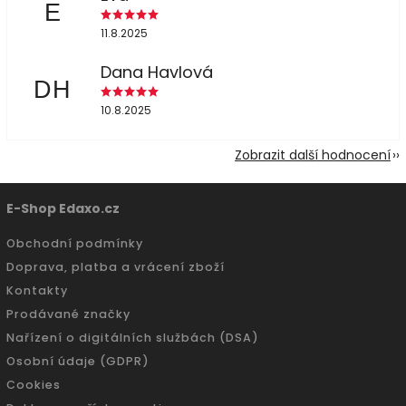
E
11.8.2025
Dana Havlová
DH
10.8.2025
Zobrazit další hodnocení
E-Shop Edaxo.cz
Obchodní podmínky
Doprava, platba a vrácení zboží
Kontakty
Prodávané značky
Nařízení o digitálních službách (DSA)
Osobní údaje (GDPR)
Cookies