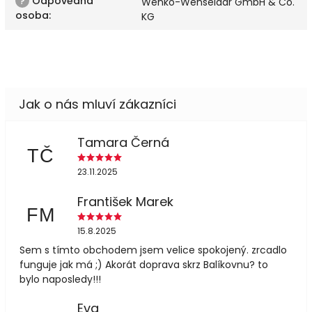
?
Odpovědná
Wenko-Wenselaar GmbH & Co.
osoba
:
KG
Tamara Černá
TČ
23.11.2025
František Marek
FM
15.8.2025
Sem s tímto obchodem jsem velice spokojený. zrcadlo
funguje jak má ;) Akorát doprava skrz Balíkovnu? to
bylo naposledy!!!
Eva