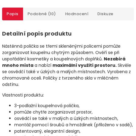
Popis
Podobné (10)
Hodnocení
Diskuze
Detailní popis produktu
Nástěnná polička se třemi skleněnými policemi pomůže
zorganizovat koupelnu chytrým způsobem. Ověří se při
uspořádání kosmetiky a koupelnových doplňků.
Nezabírá
mnoho místa
a nabízí
maximální využití prostoru.
Skvěle
se osvědčí také v úzkých a malých místnostech. Vyrobena z
chromované oceli. Poličky z tvrzeného skla v mléčném
odstínu.
Vlastnosti produktu:
3-podlažní koupelnová polička,
pomůže chytře zorganizovat prostor,
osvědčí se také v malých a úzkých místnostech,
montáž pomocí šroubů a hmoždinek (přiloženo v sadě),
patentovaný, elegantní design,