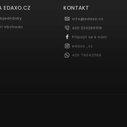
A EDAXO.CZ
KONTAKT
objednávky
info
@
edaxo.cz
ní obchodu
420 234280918
Připojit se k nám
edaxo_cz
420 790421188