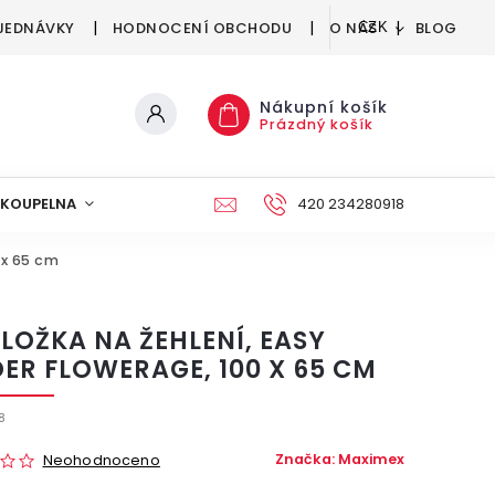
JEDNÁVKY
HODNOCENÍ OBCHODU
O NÁS
BLOG
CZK
Nákupní košík
Prázdný košík
KOUPELNA
KUCHYNĚ
DEKORACE
420 234280918
NÁBYTEK A
 x 65 cm
LOŽKA NA ŽEHLENÍ, EASY
DER FLOWERAGE, 100 X 65 CM
8
Značka:
Maximex
Neohodnoceno