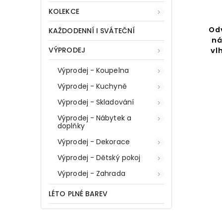
KOLEKCE
Kazeta pro zařízení
Od
KAŽDODENNÍ I SVÁTEČNÍ
pohlcující vlhkost,
ná
VÝPRODEJ
oranžová vůně - kvádr, 500
vl
g, WENKO
Výprodej - Koupelna
Do košíku
Výprodej - Kuchyně
209 Kč
Výprodej - Skladování
Výprodej - Nábytek a
doplňky
Výprodej - Dekorace
Výprodej - Dětský pokoj
Výprodej - Zahrada
LÉTO PLNÉ BAREV