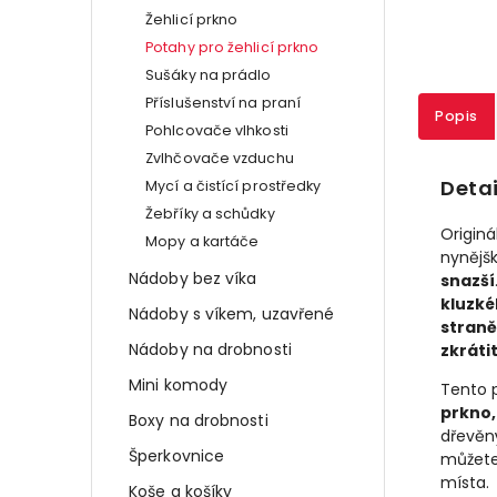
Žehlicí prkno
Potahy pro žehlicí prkno
Sušáky na prádlo
Příslušenství na praní
Popis
Pohlcovače vlhkosti
Zvlhčovače vzduchu
Detai
Mycí a čistící prostředky
Žebříky a schůdky
Origin
Mopy a kartáče
nynějš
Nádoby bez víka
snazší
kluzk
Nádoby s víkem, uzavřené
straně
Nádoby na drobnosti
zkráti
Mini komody
Tento 
prkno,
Boxy na drobnosti
dřevěn
Šperkovnice
můžete
místa.
Koše a košíky