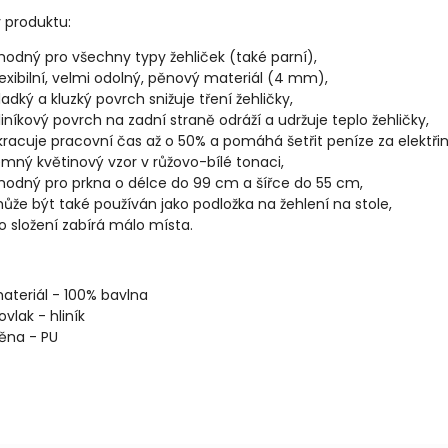
 produktu:
hodný pro všechny typy žehliček (také parní),
lexibilní, velmi odolný, pěnový materiál (4 mm),
ladký a kluzký povrch snižuje tření žehličky,
liníkový povrch na zadní straně odráží a udržuje teplo žehličky,
kracuje pracovní čas až o 50% a pomáhá šetřit peníze za elektřin
emný květinový vzor v růžovo-bílé tonaci,
hodný pro prkna o délce do 99 cm a šířce do 55 cm,
ůže být také používán jako podložka na žehlení na stole,
o složení zabírá málo místa.
ateriál - 100% bavlna
ovlak - hliník
ěna - PU