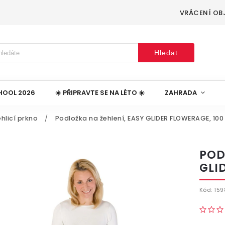
VRÁCENÍ OB
Hledat
HOOL 2026
☀️ PŘIPRAVTE SE NA LÉTO ☀️
ZAHRADA
hlicí prkno
/
Podložka na žehlení, EASY GLIDER FLOWERAGE, 100
POD
GLI
Kód:
159