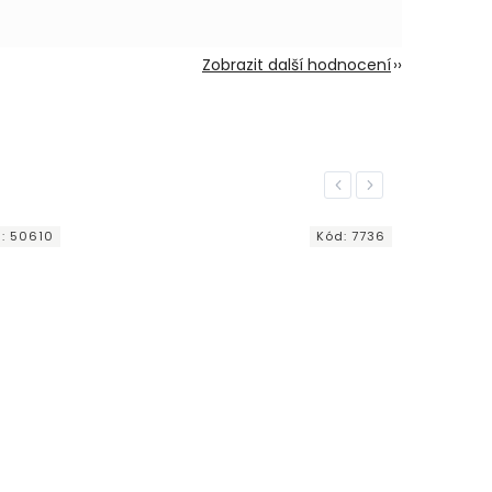
Zobrazit další hodnocení
Previous
Next
d:
50610
Kód:
7736