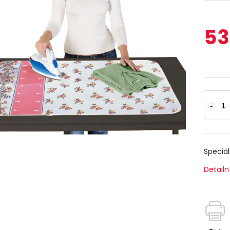
53
Speciál
Detailn