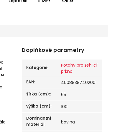
Zeptat se
Hlídat
Sdílet
Doplňkové parametry
d
Potahy pro žehlicí
Kategorie
:
m
prkno
 a
EAN
:
4008838740200
je
šírka (cm):
:
65
výška (cm)
:
100
Dominantní
álo
bavlna
materiál
: