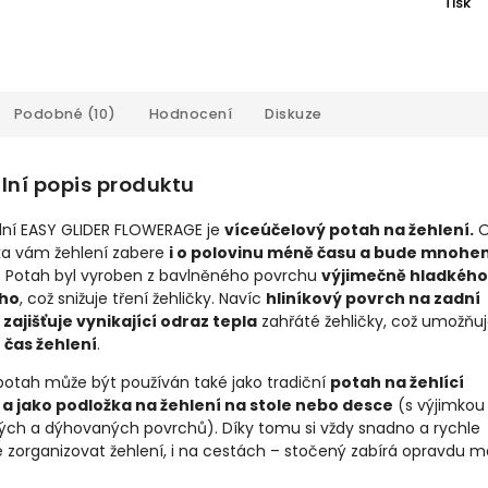
Tisk
Podobné (10)
Hodnocení
Diskuze
lní popis produktu
ální EASY GLIDER FLOWERAGE je
víceúčelový potah na žehlení.
O
ka vám žehlení zabere
i o polovinu méně času a bude mnohe
. Potah byl vyroben z bavlněného povrchu
výjimečně hladkého
ého
, což snižuje tření žehličky. Navíc
hliníkový povrch na zadní
 zajišťuje vynikající odraz tepla
zahřáté žehličky, což umožňu
t čas žehlení
.
potah může být používán také jako tradiční
potah na žehlící
 a jako podložka na žehlení na stole nebo desce
(s výjimkou
ých a dýhovaných povrchů). Díky tomu si vždy snadno a rychle
 zorganizovat žehlení, i na cestách – stočený zabírá opravdu m