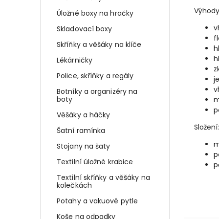
Výhody
Úložné boxy na hračky
v
Skladovací boxy
f
Skříňky a věšáky na klíče
h
h
Lékárničky
z
Police, skříňky a regály
j
v
Botníky a organizéry na
boty
m
p
Věšáky a háčky
Složení:
Šatní ramínka
m
Stojany na šaty
p
Textilní úložné krabice
p
Textilní skříňky a věšáky na
kolečkách
Potahy a vakuové pytle
Koše na odpadky