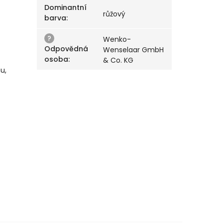
Dominantní
růžový
barva
:
?
Wenko-
Odpovědná
Wenselaar GmbH
osoba
:
& Co. KG
u,