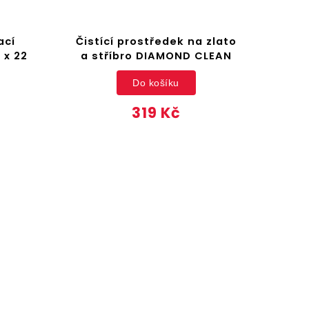
ací
Čistící prostředek na zlato
S
 x 22
a stříbro DIAMOND CLEAN
g
Do košíku
319 Kč