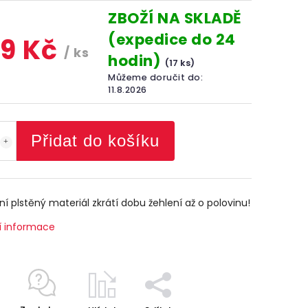
ZBOŽÍ NA SKLADĚ
(expedice do 24
9 Kč
/ ks
hodin)
(17 ks)
Můžeme doručit do:
11.8.2026
Přidat do košíku
ní plstěný materiál zkrátí dobu žehlení až o polovinu!
í informace