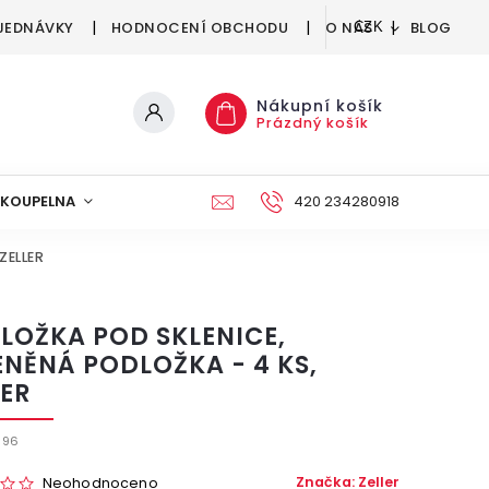
JEDNÁVKY
HODNOCENÍ OBCHODU
O NÁS
BLOG
CZK
Nákupní košík
Prázdný košík
KOUPELNA
KUCHYNĚ
DEKORACE
420 234280918
NÁBYTEK A
ZELLER
LOŽKA POD SKLENICE,
ENĚNÁ PODLOŽKA - 4 KS,
LER
696
Značka:
Zeller
Neohodnoceno