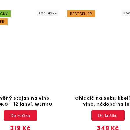
Kód:
4277
Kó
ICKÝ
BESTSELLER
LER
věný stojan na víno
Chladič na sekt, kbel
KO - 12 lahví, WENKO
víno, nádoba na l
Do košíku
Do košíku
319 Kč
349 Kč