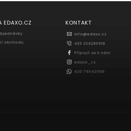
A EDAXO.CZ
KONTAKT
objednávky
info
@
edaxo.cz
ní obchodu
420 234280918
Připojit se k nám
edaxo_cz
420 790421188