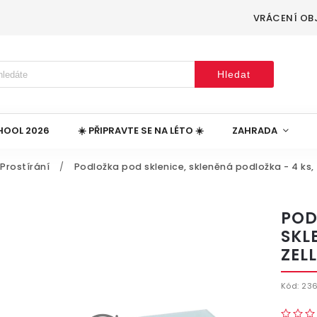
VRÁCENÍ OB
Hledat
HOOL 2026
☀️ PŘIPRAVTE SE NA LÉTO ☀️
ZAHRADA
Prostírání
/
Podložka pod sklenice, skleněná podložka - 4 ks, 
POD
SKL
ZEL
Kód:
23