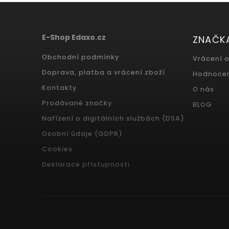
E-Shop Edaxo.cz
ZNAČK
Obchodní podmínky
Vrácení 
Doprava, platba a vrácení zboží
Hodnoce
Kontakty
O nás
Prodávané značky
BLOG
Nařízení o digitálních službách (DSA)
Osobní údaje (GDPR)
Cookies
Deklarace přístupnosti