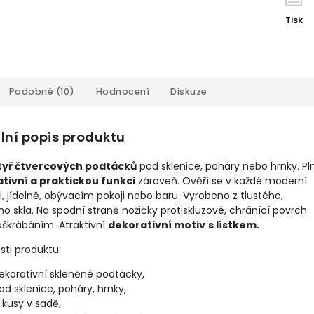
Tisk
Podobné (10)
Hodnocení
Diskuze
lní popis produktu
tyř čtvercových podtácků
pod sklenice, poháry nebo hrnky. Pln
tivní a praktickou funkci
zároveň. Ověří se v každé moderní
, jídelně, obývacím pokoji nebo baru. Vyrobeno z tlustého,
o skla. Na spodní straně nožičky protiskluzové, chránící povrch
oškrábáním. Atraktivní
dekorativní motiv
s lístkem.
sti produktu:
ekorativní skleněné podtácky,
od sklenice, poháry, hrnky,
 kusy v sadě,