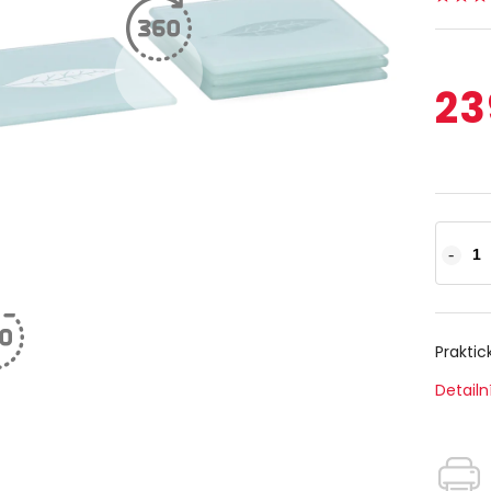
23
Praktic
Detailn