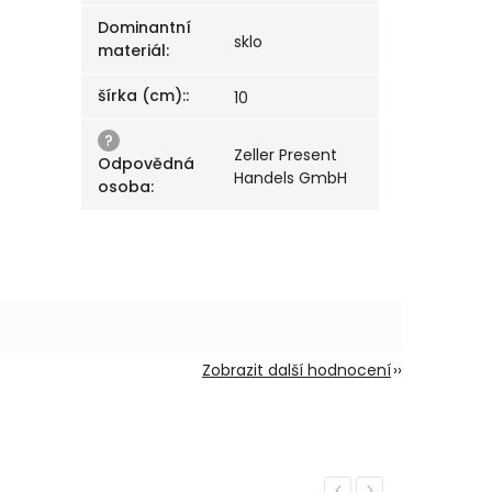
Dominantní
sklo
materiál
:
šírka (cm):
:
10
?
Zeller Present
Odpovědná
Handels GmbH
osoba
:
Zobrazit další hodnocení
Previous
Next