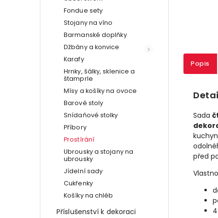
Fondue sety
Stojany na víno
Barmanské doplňky
Džbány a konvice
Karafy
Popis
Hrnky, šálky, sklenice a
štamprle
Mísy a košíky na ovoce
Detai
Barové stoly
Sada
č
Snídaňové stolky
dekora
Příbory
kuchyni
Prostírání
odolnéh
Ubrousky a stojany na
před p
ubrousky
Jídelní sady
Vlastno
Cukřenky
d
Košíky na chléb
p
4
Příslušenství k dekoraci