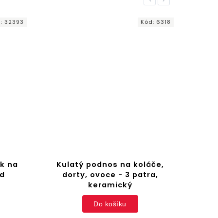
d:
32393
Kód:
6318
ík na
Kulatý podnos na koláče,
Dek
ed
dorty, ovoce - 3 patra,
keramický
Do košíku