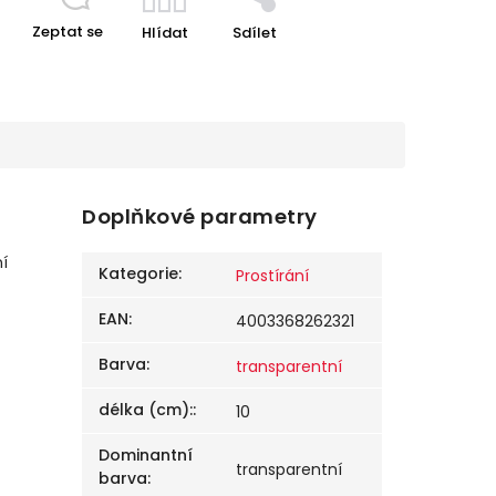
Zeptat se
Hlídat
Sdílet
Doplňkové parametry
í
Kategorie
:
Prostírání
EAN
:
4003368262321
Barva
:
transparentní
délka (cm):
:
10
Dominantní
transparentní
barva
: