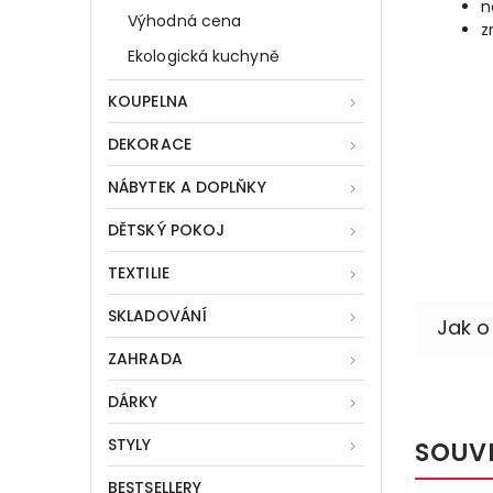
n
Výhodná cena
z
Ekologická kuchyně
KOUPELNA
DEKORACE
NÁBYTEK A DOPLŇKY
DĚTSKÝ POKOJ
TEXTILIE
SKLADOVÁNÍ
ZAHRADA
DÁRKY
STYLY
SOUV
BESTSELLERY