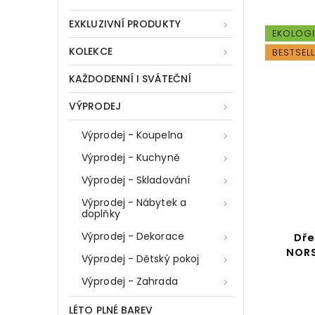
EXKLUZIVNÍ PRODUKTY
:
69491
Kód:
77608
BESTSELLER
EKOLOG
KOLEKCE
BESTSEL
KAŽDODENNÍ I SVÁTEČNÍ
VÝPRODEJ
Výprodej - Koupelna
Výprodej - Kuchyně
Výprodej - Skladování
Výprodej - Nábytek a
doplňky
Výprodej - Dekorace
Sada 6 břidlicových talířů,
Dře
 +
talíře fingerfood, 18 x 30
NORS
Výprodej - Dětský pokoj
cm
Výprodej - Zahrada
Do košíku
LÉTO PLNÉ BAREV