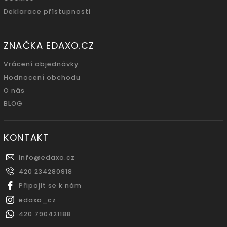
Deklarace přístupnosti
ZNAČKA EDAXO.CZ
Vrácení objednávky
Hodnocení obchodu
O nás
BLOG
KONTAKT
info
@
edaxo.cz
420 234280918
Připojit se k nám
edaxo_cz
420 790421188