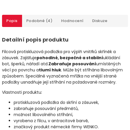
Popis
Podobné (4)
Hodnocení
Diskuze
Detailní popis produktu
Filcová protiskluzová podložka pro výplň vnitřků skříněk a
zásuvek. Zajišťuje
pohodlné, bezpečné a stabilní
ukládání
bot, šperků, nářadí atd.
Zabraňuje posouvání
umístěných
věcí po povrchu a
tlumí hluk
. Může být stříhána libovolným
způsobem. Speciálně vyznačená mřížka na vnější straně
podložky usnadňuje její stříhání na požadované rozměry.
Vlastnosti produktu:
protiskluzová podložka do skříní a zásuvek,
zabraňuje posouvání předmětů,
možnost libovolného stříhání,
vyrobena z filcu, v antracitové barvě,
značkový produkt německé firmy WENKO.