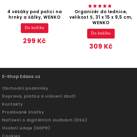
4 věšáky pod polici na
Organizér do lednice,
hrnky a šálky, WENKO
velikost S, 31 x 15 x 9,5 cm,
WENKO
Do košíku
Do košíku
299 Kč
309 Kč
E-Shop Edaxo.cz
Obchodní podmínky
Doprava, platba a vrácení zboží
Kontakty
Prodávané značky
Nařízení o digitálních službách (DSA)
Osobní údaje (GDPR)
Cookies