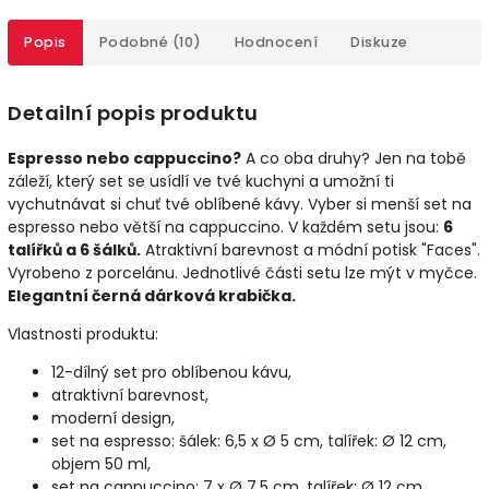
Popis
Podobné (10)
Hodnocení
Diskuze
Detailní popis produktu
Espresso nebo cappuccino?
A co oba druhy? Jen na tobě
záleží, který set se usídlí ve tvé kuchyni a umožní ti
vychutnávat si chuť tvé oblíbené kávy. Vyber si menší set na
espresso nebo větší na cappuccino. V každém setu jsou:
6
talířků a 6 šálků.
Atraktivní barevnost a módní potisk "Faces".
Vyrobeno z porcelánu. Jednotlivé části setu lze mýt v myčce.
Elegantní černá dárková krabička.
Vlastnosti produktu:
12-dílný set pro oblíbenou kávu,
atraktivní barevnost,
moderní design,
set na espresso: šálek: 6,5 x Ø 5 cm, talířek: Ø 12 cm,
objem 50 ml,
set na cappuccino: 7 x Ø 7,5 cm, talířek: Ø 12 cm,