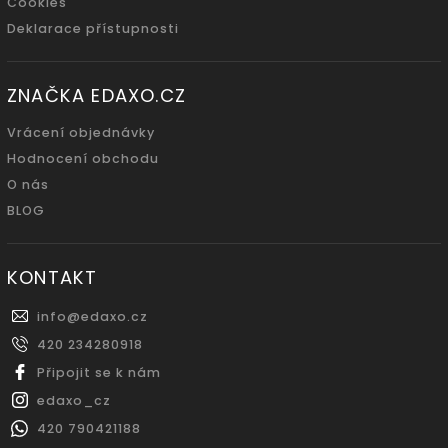
Cookies
Deklarace přístupnosti
ZNAČKA EDAXO.CZ
Vrácení objednávky
Hodnocení obchodu
O nás
BLOG
KONTAKT
info
@
edaxo.cz
420 234280918
Připojit se k nám
edaxo_cz
420 790421188