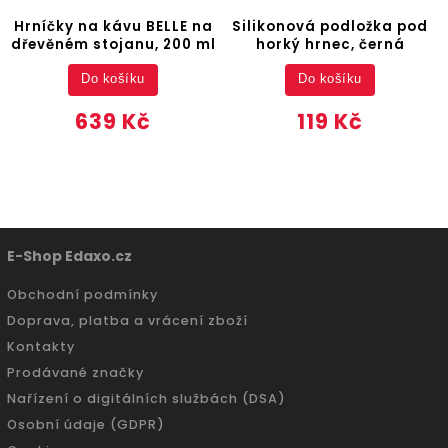
Hrníčky na kávu BELLE na
Silikonová podložka pod
dřevěném stojanu, 200 ml
horký hrnec, černá
Do košíku
Do košíku
639 Kč
119 Kč
E-Shop Edaxo.cz
Obchodní podmínky
Doprava, platba a vrácení zboží
Kontakty
Prodávané značky
Nařízení o digitálních službách (DSA)
Osobní údaje (GDPR)