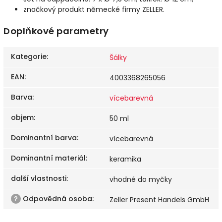
značkový produkt německé firmy ZELLER.
Doplňkové parametry
Kategorie
:
Šálky
EAN
:
4003368265056
Barva
:
vícebarevná
objem
:
50 ml
Dominantní barva
:
vícebarevná
Dominantní materiál
:
keramika
další vlastnosti
:
vhodné do myčky
?
Odpovědná osoba
:
Zeller Present Handels GmbH