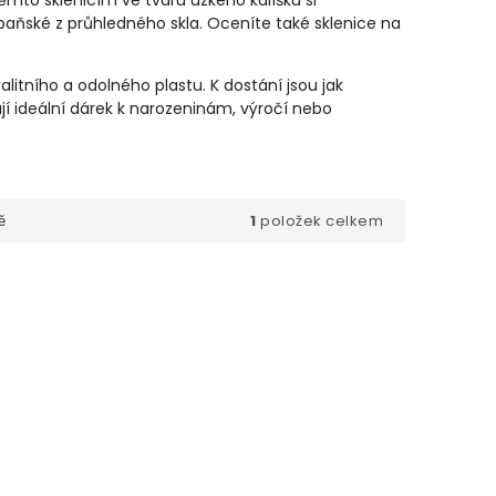
těmto sklenicím ve tvaru úzkého kalíšku si
aňské z průhledného skla. Oceníte také sklenice na
itního a odolného plastu. K dostání jsou jak
jí ideální dárek k narozeninám, výročí nebo
1
položek celkem
ě