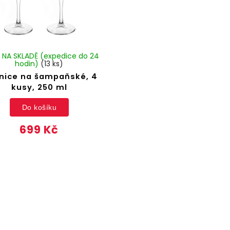
 NA SKLADĚ (expedice do 24
hodin)
(13 ks)
enice na šampaňské, 4
kusy, 250 ml
Do košíku
699 Kč