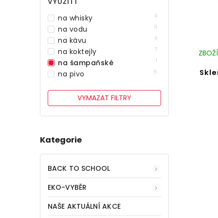
VYUŽITÍ
4
na whisky
11
na vodu
4
na kávu
7
na koktejly
ZBOŽÍ
1
na šampaňské
Skl
6
na pivo
VYMAZAT FILTRY
Kategorie
BACK TO SCHOOL
EKO-VYBĚR
NAŠE AKTUÁLNÍ AKCE