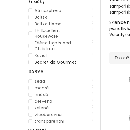
Vyberte s
Značky
šampaňské
0
Atmosphera
šampaňské
0
Boltze
Sklenice n
0
Boltze Home
jednotliv
0
EH Excellent
Valentýnu
Houseware
0
Fééric Lights and
Christmas
0
Koziol
Doporuč
1
Secret de Gourmet
0
Vivalto
BARVA
0
Zeller
0
šedá
0
modrá
0
hnědá
0
červená
0
zelená
0
vícebarevná
0
transparentní