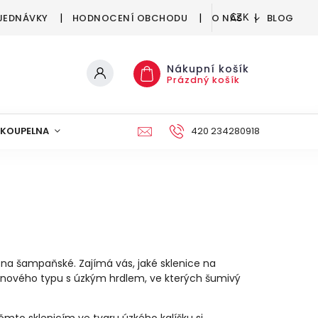
JEDNÁVKY
HODNOCENÍ OBCHODU
O NÁS
BLOG
CZK
Nákupní košík
Prázdný košík
KOUPELNA
KUCHYNĚ
DEKORACE
420 234280918
NÁBYTEK A
 na šampaňské. Zajímá vás, jaké sklenice na
tnového typu s úzkým hrdlem, ve kterých šumivý