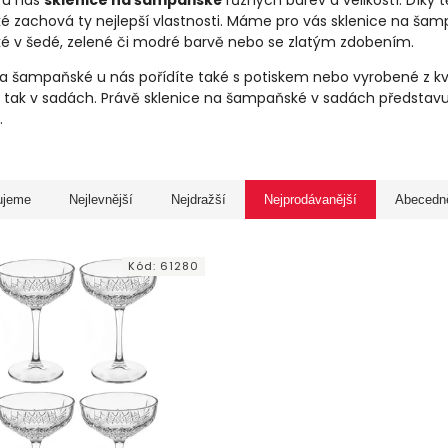
i u nás
sklenice na šampaňské
různých barev a velikostí. Díky 
 zachová ty nejlepší vlastnosti. Máme pro vás sklenice na šamp
 v šedé, zelené či modré barvě nebo se zlatým zdobením.
a šampaňské u nás pořídíte také s potiskem nebo vyrobené z kval
ě, tak v sadách. Právě sklenice na šampaňské v sadách představu
.
ujeme
Nejlevnější
Nejdražší
Nejprodávanější
Abecedn
Kód:
61280