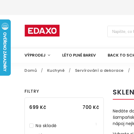
VÝPRODEJ
LÉTO PLNÉ BAREV
BACK TO SC
Domů
/
Kuchyně
/
Servírování a dekorace
/
SKLE
FILTRY
699
Kč
700
Kč
Nedáte dop
šampaňské
nápoj nej
1
Na skladě