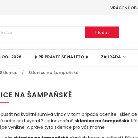
VRÁCENÍ OB
Hledat
HOOL 2026
☀️ PŘIPRAVTE SE NA LÉTO ☀️
ZAHRADA
Sklenice
/
Sklenice na šampaňské
NICE NA ŠAMPAŇSKÉ
ustit na kvalitní šumivá vína? V tom případě oceníte i sklenice
 nebo sekt vybrat? Jednoznačně s
klenice na šampaňské
flé
lépe vynikne. A právě tyto sklenice pro vás máme.