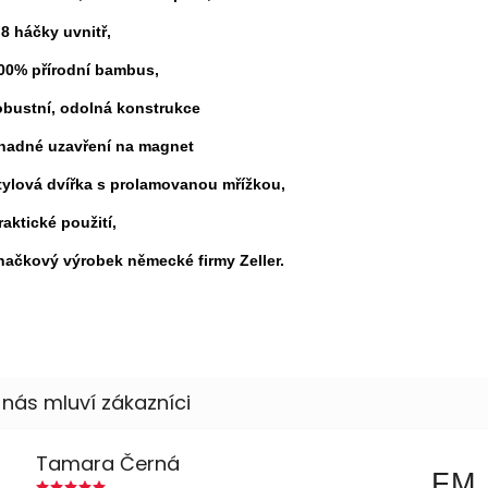
s
8 háčk
y
u
vnitř
,
00% přírodní bambus,
obustní, odolná konstrukce
nadné uzavření
na
magnet
tylov
á dvířka
s prolamovanou mřížkou,
raktick
é použití
,
načkový výrobek německ
é firmy Z
eller.
Tamara Černá
FM