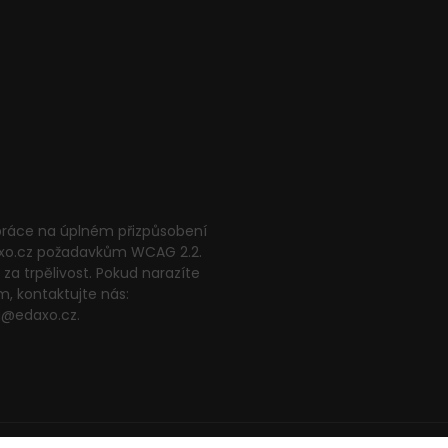
 práce na úplném přizpůsobení
xo.cz požadavkům WCAG 2.2.
za trpělivost. Pokud narazíte
m, kontaktujte nás:
g@edaxo.cz.