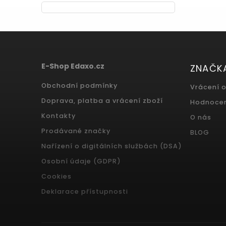
E-Shop Edaxo.cz
ZNAČK
Obchodní podmínky
Vrácení 
Doprava, platba a vrácení zboží
Hodnoce
Kontakty
O nás
Prodávané značky
BLOG
Nařízení o digitálních službách (DSA)
Osobní údaje (GDPR)
Cookies
Deklarace přístupnosti