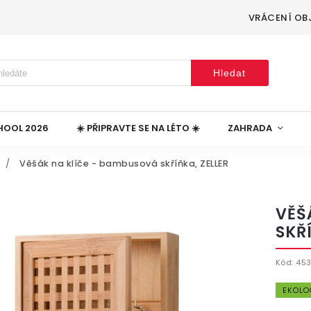
VRÁCENÍ OB
Hledat
HOOL 2026
☀️ PŘIPRAVTE SE NA LÉTO ☀️
ZAHRADA
/
Věšák na klíče - bambusová skříňka, ZELLER
VĚŠ
SKŘ
Kód:
45
EKOLO