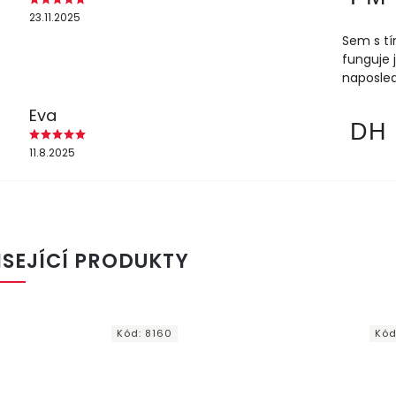
23.11.2025
Sem s tí
funguje 
naposled
Eva
DH
11.8.2025
ISEJÍCÍ PRODUKTY
Kód:
8160
Kód