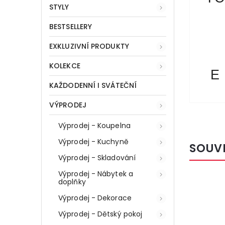
STYLY
BESTSELLERY
EXKLUZIVNÍ PRODUKTY
KOLEKCE
E
KAŽDODENNÍ I SVÁTEČNÍ
VÝPRODEJ
Výprodej - Koupelna
Výprodej - Kuchyně
SOUV
Výprodej - Skladování
Výprodej - Nábytek a
doplňky
25044
Kód:
8240
VÝHODNÁ
Výprodej - Dekorace
CENA
Výprodej - Dětský pokoj