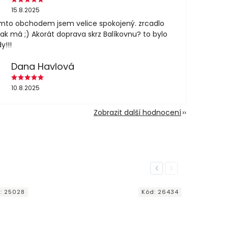
15.8.2025
mto obchodem jsem velice spokojený. zrcadlo
jak má ;) Akorát doprava skrz Balíkovnu? to bylo
y!!!
Dana Havlová
10.8.2025
Zobrazit další hodnocení
Previous
Next
:
25028
Kód:
26434