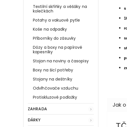
Textilní skříňky a věšáky na
kolečkách
1
Potahy a vakuové pytle
r
Koše na odpadky
Příborníky do zásuvky
s
Dózy a boxy na papírové
s
kapesníky
p
Stojan na noviny a časopisy
z
Boxy na šicí potřeby
Stojany na deštníky
Odvlhčovače vzduchu
Protiskluzové podložky
ZAHRADA
DÁRKY
TČ