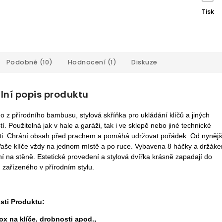
Tisk
Podobné (10)
Hodnocení (1)
Diskuze
lní popis produktu
o z přírodního bambusu, stylov
á
skříňk
a pro
u
kl
ádání
klíč
ů
a jin
ých
tí
.
Použitelná
jak v hale a garáž
i
,
tak i ve
sklep
ě
nebo jiné technické
i. C
hrání
obsah před prachem a pomáh
á
udržovat pořádek. Od nyněj
V
aše klíče vždy na jednom místě
a
po ruce. Vybaven
a
8 háčky a držák
n
í na
stěně. Estetick
é provedení
a stylov
á dvířka
krásně zapadají do
u
zařízeného
v přírodním stylu.
sti Produktu:
ox na klíče,
drobnosti
apod.,