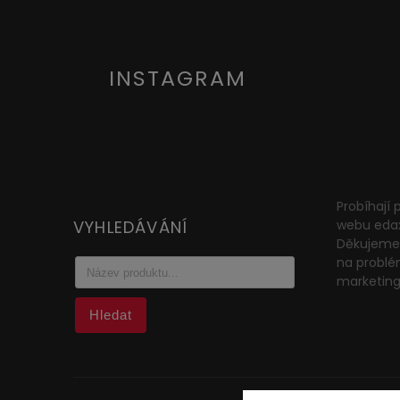
INSTAGRAM
Probíhají
VYHLEDÁVÁNÍ
webu eda
Děkujeme 
na problé
marketin
Hledat