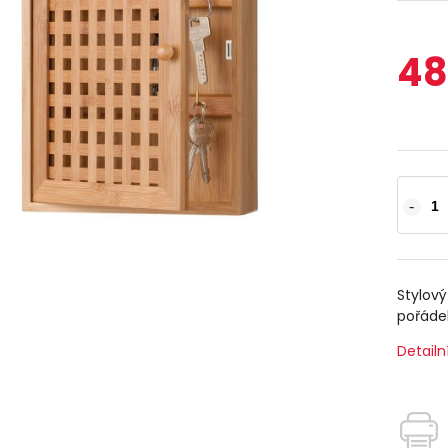
48
Stylov
pořáde
Detailn