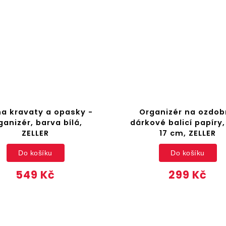
na kravaty a opasky -
Organizér na ozdo
ganizér, barva bílá,
dárkové balicí papíry,
ZELLER
17 cm, ZELLER
Do košíku
Do košíku
549 Kč
299 Kč