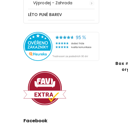
Výprodej - Zahrada
LÉTO PLNÉ BAREV
419 Kč
–40 %
áplň
Stojan na příbory,
Box 
31 x
odkapávač, 15 x 17 cm,
or
ZELLER
Do košíku
250 Kč
Facebook