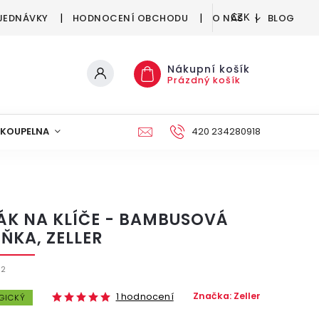
JEDNÁVKY
HODNOCENÍ OBCHODU
O NÁS
BLOG
CZK
Nákupní košík
Prázdný košík
KOUPELNA
KUCHYNĚ
DEKORACE
420 234280918
NÁBYTEK A
ÁK NA KLÍČE - BAMBUSOVÁ
ÍŇKA, ZELLER
32
Značka:
Zeller
1 hodnocení
GICKÝ