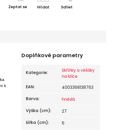
Zeptat se
Hlídat
Sdílet
Doplňkové parametry
Skříňky a věšáky
Kategorie
:
na klíče
ška
em
k
EAN
:
4003368138763
Barva
:
hnědá
Výška (cm)
:
27
šířka (cm)
:
6