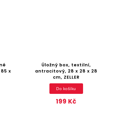
bné
Úložný box, textilní,
 85 x
antracitový, 28 x 28 x 28
cm, ZELLER
Do košíku
199 Kč