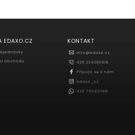
A EDAXO.CZ
KONTAKT
objednávky
info
@
edaxo.cz
ní obchodu
420 234280918
Připojit se k nám
edaxo_cz
420 790421188