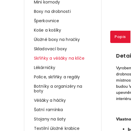
Mini komody
Boxy na drobnosti
Šperkovnice
Koše a košíky
Popis
Úložné boxy na hračky
Skladovací boxy
Detai
Skříňky a věšáky na klíče
Lékárničky
Vyroben
drobnos
Police, skříňky a regály
místnost
Botníky a organizéry na
budou
boty
upevně
interiér
Věšáky a háčky
Šatní ramínka
Stojany na šaty
Vlastno
Textilní úložné krabice
b