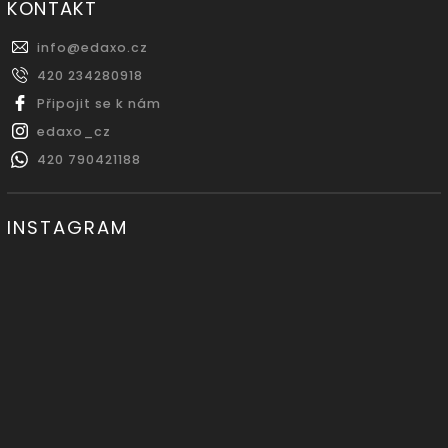
KONTAKT
info
@
edaxo.cz
420 234280918
Připojit se k nám
edaxo_cz
420 790421188
INSTAGRAM