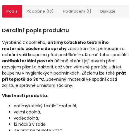
Popis
Podobné (10)
Hodnocení (1)
Diskuze
Detailní popis produktu
Vyrobená z odolného,
antimykotického textilního
materiálu
záclona do sprchy
zajistí komfort při koupání a
ochrání vaši koupelnu před postříkáním. Kromě toho speciální
antibakteriální povrch
účinně chrání její povrch před
rozvojem plísní a bakterií, což vám výrazně pomůže udržet
koupelnu v hygienických podmínkách. Záclonu lze také
prát
při teplotě do 30°C
. Zpevněný materiál ve spodní části
zajišťuje správné umístění záclony.
Vlastnosti produktu:
antimykotický textilní materiál,
velmi odolná,
voděodolná,
12 háčků v sadě,
lze prát při teplotě 30°C,