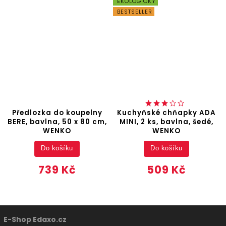
EKOLOGICKÝ
BESTSELLER
Předlozka do koupelny
Kuchyňské chňapky ADA
BERE, bavlna, 50 x 80 cm,
MINI, 2 ks, bavlna, šedé,
WENKO
WENKO
Do košíku
Do košíku
739 Kč
509 Kč
E-Shop Edaxo.cz