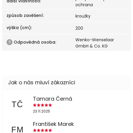
další vlastnosti
:
ochrana
způsob zavěšení
:
kroužky
výška (cm)
:
200
Wenko-Wenselaar
?
Odpovědná osoba
:
GmbH & Co. KG
Tamara Černá
TČ
23.11.2025
František Marek
FM