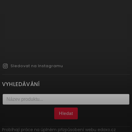
Sledovat na Instagramu
VYHLEDÁVÁNÍ
Hledat
Probíhají práce na úplném přizpůsobení webu edaxo.cz