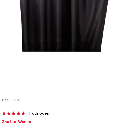
Kód:
3280
1 hodnocení
Značka:
Wenko