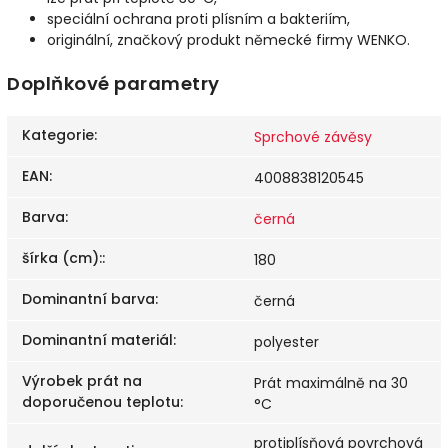
speciální ochrana proti plísním a bakteriím,
originální, značkový produkt německé firmy WENKO.
Doplňkové parametry
Kategorie
:
Sprchové závěsy
EAN
:
4008838120545
Barva
:
černá
šírka (cm):
:
180
Dominantní barva
:
černá
Dominantní materiál
:
polyester
Výrobek prát na
Prát maximálně na 30
doporučenou teplotu
:
°C
protiplísňová povrchová