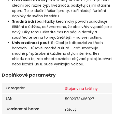
ideální pro různé typy květináčů, poskytující jim stabilní
oporu. To je ideální řešení pro ty, kteří hledají funkční
doplňky do svého interiéru.
Snadná údržba:
Hladký keramický povrch usnadňuje
čištění a údržbu, což znamená, že obal vždy vypadá jako
nový. Díky tomu ušetříte čas na péči o detaily a
soustředíte se na to nejdůležitější – na své rostliny.
Univerzálnost použití:
Obal je k dispozici ve třech
barvách – růžové, modré a žluté – což umožňuje
snadné přizpůsobení každému stylu interiéru. Bez
ohledu na to, zda chcete ozdobit obývací pokoj, kuchyni
nebo ložnici, LINJE bude vynikající volbou.
Doplňkové parametry
Kategorie
:
Stojany na květiny
EAN
:
5902973466027
Dominantní barva
:
růžový