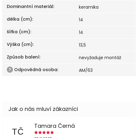
Dominantní materiál
:
keramika
délka (cm)
:
14
šířka (cm)
:
14
Výška (cm)
:
13,5
Způsob balení
:
nevyžaduje montáž
?
Odpovědná osoba
:
AM/63
Tamara Černá
TČ