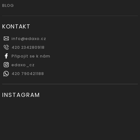
BLOG
KONTAKT
info
@
edaxo.cz
420 234280918
Připojit se k nám
edaxo_cz
420 790421188
INSTAGRAM