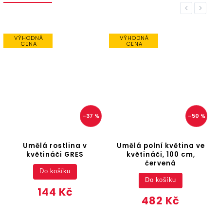
Previous
Next
VÝHODNÁ
VÝHODNÁ
CENA
CENA
–37 %
–50 %
Umělá rostlina v
Umělá polní květina ve
květináči GRES
květináči, 100 cm,
červená
Do košíku
Do košíku
144 Kč
482 Kč