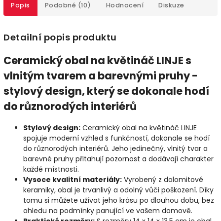
Popis
Podobné (10)
Hodnocení
Diskuze
Detailní popis produktu
Ceramický obal na květináč LINJE s
vlnitým tvarem a barevnými pruhy -
stylový design, který se dokonale hodí
do různorodých interiérů
Stylový design:
Ceramický obal na květináč LINJE
spojuje moderní vzhled s funkčností, dokonale se hodí
do různorodých interiérů. Jeho jedinečný, vlnitý tvar a
barevné pruhy přitahují pozornost a dodávají charakter
každé místnosti.
Vysoce kvalitní materiály:
Vyrobený z dolomitové
keramiky, obal je trvanlivý a odolný vůči poškození. Díky
tomu si můžete užívat jeho krásu po dlouhou dobu, bez
ohledu na podmínky panující ve vašem domově.
Praktické rozměry:
S rozměry 14 x 14 x 13,5 cm je obal