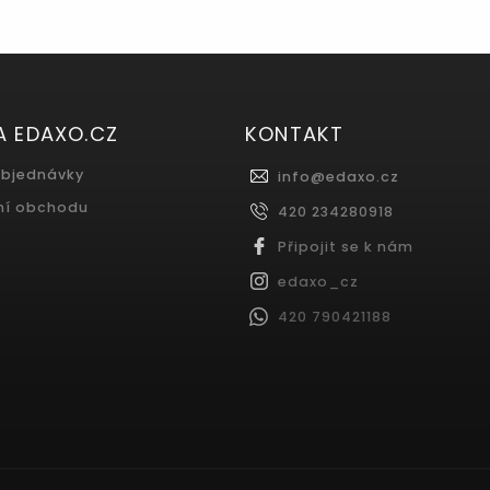
A EDAXO.CZ
KONTAKT
objednávky
info
@
edaxo.cz
ní obchodu
420 234280918
Připojit se k nám
edaxo_cz
420 790421188