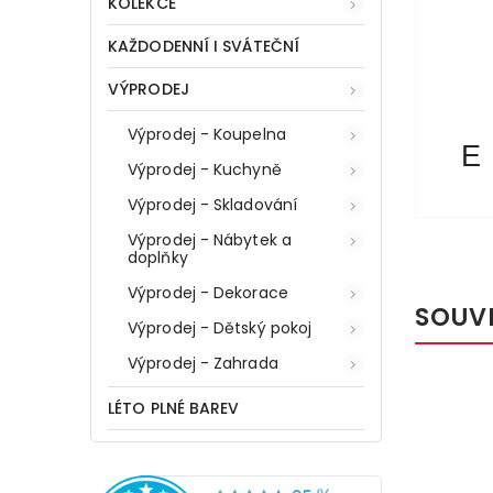
KOLEKCE
KAŽDODENNÍ I SVÁTEČNÍ
VÝPRODEJ
Výprodej - Koupelna
E
Výprodej - Kuchyně
Výprodej - Skladování
Výprodej - Nábytek a
doplňky
Výprodej - Dekorace
SOUV
Výprodej - Dětský pokoj
Výprodej - Zahrada
LÉTO PLNÉ BAREV
Kód:
77665
EKOLOGICKÝ