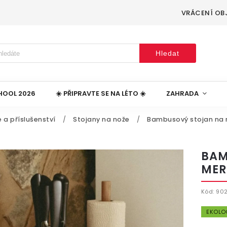
VRÁCENÍ OB
Hledat
HOOL 2026
☀️ PŘIPRAVTE SE NA LÉTO ☀️
ZAHRADA
 a příslušenství
/
Stojany na nože
/
Bambusový stojan na 
BAM
MER
Kód:
90
EKOLO