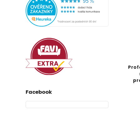
Sada kuchyňských doplňků
Prof
z bambusu: 6 nožů a 5 kusů
náčiní
pr
Facebook
Do košíku
889 Kč