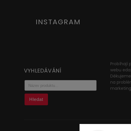
INSTAGRAM
Probíhají
VYHLEDÁVÁNÍ
webu eda
Děkujeme 
na problé
marketin
Hledat