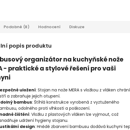
Podobné (8)
Hodnocení
Diskuze
lní popis produktu
usový organizátor na kuchyňské nože
 - praktické a stylové řešení pro vaši
yni
ezpečné uložení
: Stojan na nože MERA s vložkou z vláken chrání
stří a zabraňuje jejich otupení.
dolný bambus
: Štíhlá konstrukce vyrobená z vyztuženého
ambusu, odolného proti vlhkosti a poškození.
nadné čištění
: Vložku z plastových vláken lze vyjmout, což
snadňuje udržení hygieny stojanu.
ustikální design
: Hnědé zbarvení bambusu dodává kuchyni tep