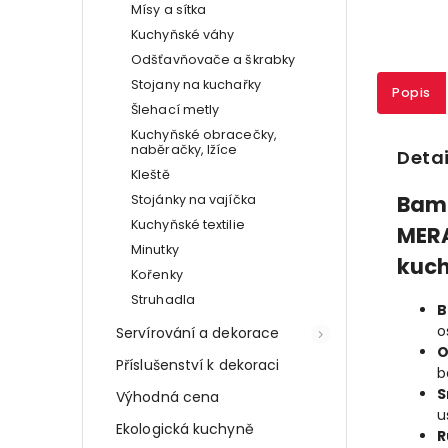
Mísy a sítka
Kuchyňské váhy
Odšťavňovače a škrabky
Stojany na kuchařky
Popis
Šlehací metly
Kuchyňské obracečky,
naběračky, lžíce
Detai
Kleště
Bamb
Stojánky na vajíčka
Kuchyňské textilie
MERA
Minutky
kuch
Kořenky
Struhadla
B
o
Servírování a dekorace
O
Příslušenství k dekoraci
b
S
Výhodná cena
u
Ekologická kuchyně
R