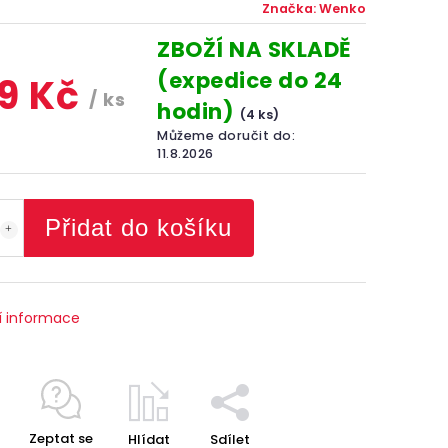
Značka:
Wenko
ZBOŽÍ NA SKLADĚ
(expedice do 24
9 Kč
/ ks
hodin)
(4 ks)
Můžeme doručit do:
11.8.2026
Přidat do košíku
í informace
Zeptat se
Hlídat
Sdílet