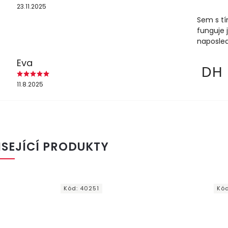
23.11.2025
Sem s tí
funguje 
naposled
Eva
DH
11.8.2025
ISEJÍCÍ PRODUKTY
Kód:
40251
Kó