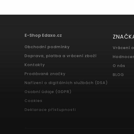
E-Shop Edaxo.cz
ZNAČK
Obchodní podmínky
Vrácení 
Doprava, platba a vrácení zboží
Hodnoce
Kontakty
O nás
Prodávané značky
BLOG
Nařízení o digitálních službách (DSA)
Osobní údaje (GDPR)
Cookies
Deklarace přístupnosti