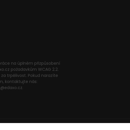
 práce na úplném přizpůsobení
xo.cz požadavkům WCAG 2.2.
za trpělivost. Pokud narazíte
m, kontaktujte nás:
g@edaxo.cz.