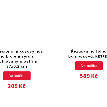
esionální kovový nůž
Řezačka na fólie,
na krájení sýru s
bambusová, KESPE
ofilovaným ostřím,
Do košíku
27x0,2 cm
589 Kč
Do košíku
209 Kč