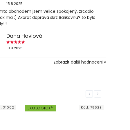
15.8.2025
mto obchodem jsem velice spokojený. zrcadlo
jak má ;) Akorát doprava skrz Balíkovnu? to bylo
y!!!
Dana Havlová
10.8.2025
Zobrazit další hodnocení
Previous
Next
d:
31002
Kód:
78629
EKOLOGICKÝ