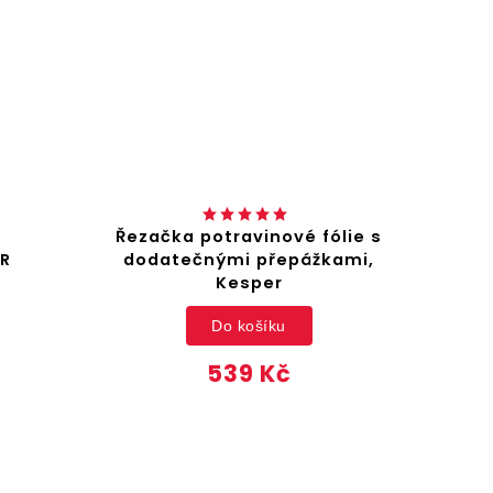
Řezačka potravinové fólie s
R
dodatečnými přepážkami,
Kesper
Do košíku
539 Kč