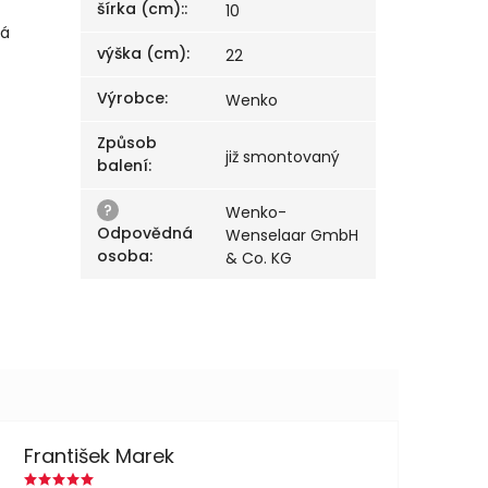
šírka (cm):
:
10
rá
výška (cm)
:
22
Výrobce
:
Wenko
Způsob
již smontovaný
balení
:
?
Wenko-
Odpovědná
Wenselaar GmbH
osoba
:
& Co. KG
František Marek