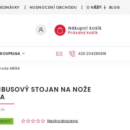
JEDNÁVKY
HODNOCENÍ OBCHODU
O NÁS
BLOG
CZK
Nákupní košík
Prázdný košík
KOUPELNA
KUCHYNĚ
DEKORACE
420 234280918
NÁBYTEK A
nože MERA
BUSOVÝ STOJAN NA NOŽE
A
205
Neohodnoceno
GICKÝ