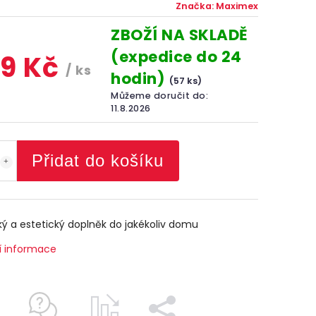
Značka:
Maximex
ZBOŽÍ NA SKLADĚ
(expedice do 24
9 Kč
/ ks
hodin)
(57 ks)
Můžeme doručit do:
11.8.2026
Přidat do košíku
ký a estetický doplněk do jakékoliv domu
í informace