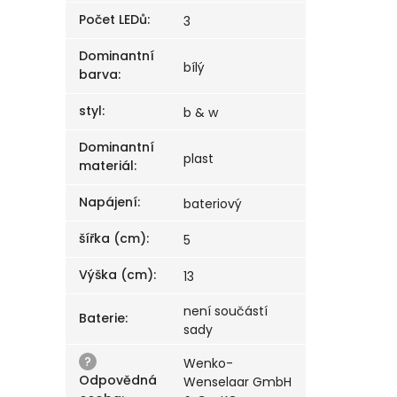
Počet LEDů
:
3
Dominantní
bílý
barva
:
styl
:
b & w
Dominantní
plast
materiál
:
Napájení
:
bateriový
šířka (cm)
:
5
Výška (cm)
:
13
není součástí
Baterie
:
sady
?
Wenko-
Odpovědná
Wenselaar GmbH