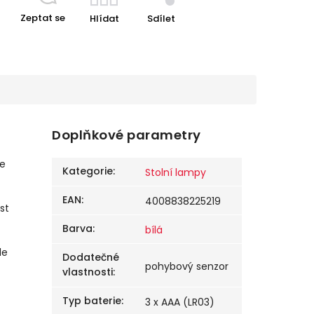
Zeptat se
Hlídat
Sdílet
Doplňkové parametry
že
Kategorie
:
Stolní lampy
EAN
:
4008838225219
st
Barva
:
bílá
le
Dodatečné
pohybový senzor
vlastnosti
:
Typ baterie
:
3 x AAA (LR03)