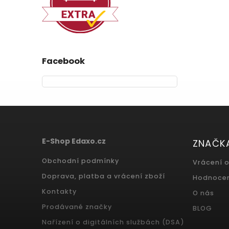
Facebook
E-Shop Edaxo.cz
ZNAČK
Obchodní podmínky
Vrácení 
Doprava, platba a vrácení zboží
Hodnoce
Kontakty
O nás
Prodávané značky
BLOG
Nařízení o digitálních službách (DSA)