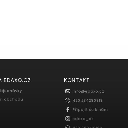
A EDAXO.CZ
KONTAKT
objednávky
info
@
edaxo.cz
ní obchodu
420 234280918
Připojit se k nám
edaxo_cz
420 790421188