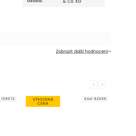
osoba
:
& Co. KG
Zobrazit další hodnocení
Previous
Next
:
108572
Kód:
82596
VÝHODNÁ
CENA