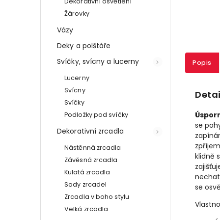
Dekorativní osvětlení
Žárovky
Vázy
Deky a polštáře
Svíčky, svícny a lucerny
Popis
Lucerny
Svícny
Detai
Svíčky
Úsporn
Podložky pod svíčky
se poh
Dekorativní zrcadla
zapínán
zpříjem
Nástěnná zrcadla
klidně 
Závěsná zrcadla
zajišťu
Kulatá zrcadla
nechat 
Sady zrcadel
se osvě
Zrcadla v boho stylu
Vlastno
Velká zrcadla