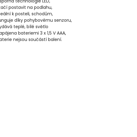
sporná technologie LED,
tačí postavit na podlahu,
deální k posteli, schodům,
unguje díky pohybovému senzoru,
ydává teplé, bílé světlo
apájena bateriemi 3 x 1,5 V AAA,
aterie nejsou součástí balení.