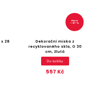
959 Kč
–41 %
 x 28
Dekorační miska z
320
recyklovaného skla, O 30
d
cm, žlutá
Do košíku
557 Kč