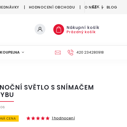
JEDNÁVKY
HODNOCENÍ OBCHODU
O NÁS
BLOG
CZK
Nákupní košík
Prázdný košík
KOUPELNA
KUCHYNĚ
DEKORACE
420 234280918
NÁBYTEK A
 NOČNÍ SVĚTLO S SNÍMAČEM
YBU
806
1 hodnocení
NÁ CENA