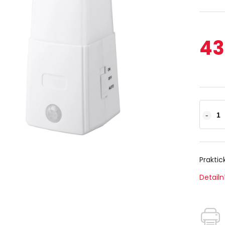
43
Praktic
Detailn