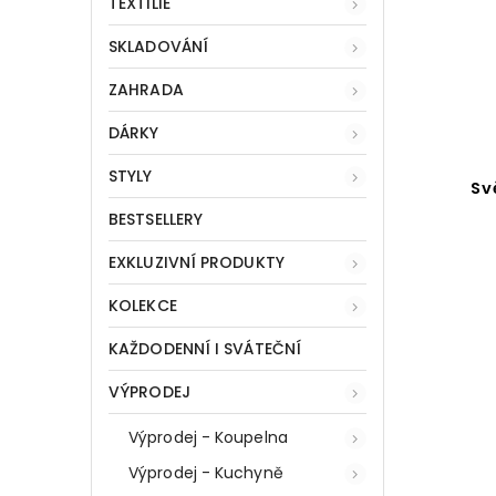
TEXTILIE
SKLADOVÁNÍ
ZAHRADA
DÁRKY
STYLY
Dekorativní LED žárovka v
Sv
jantarovém odstínu,
BESTSELLERY
energeticky úsporná LED
lampa v designovém stylu
EXKLUZIVNÍ PRODUKTY
Do košíku
KOLEKCE
189 Kč
KAŽDODENNÍ I SVÁTEČNÍ
VÝPRODEJ
Výprodej - Koupelna
Výprodej - Kuchyně