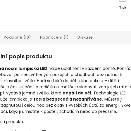
Tisk
Podobné (10)
Hodnocení (1)
Diskuze
lní popis produktu
á noční lampička LED
najde uplatnění v každém domě. Pomů
ybovat po neosvětlených pokojích a chodbách bez nutnosti
í hlavního světla. Hodí se také do dětského pokoje – dítěti
ňuje čas usínání, a rodičům umožňuje sledovat, zda jejich ratole
spí. Vydává jemné světlo, které
nepálí do očí
. Technologie LED
je, že lampička je
zcela bezpečná a nezahřívá se.
Můžete ji
zapnutou i celou noc bez obav z vysokých účtů za energii. Skvě
dčí, když ji umístíte k posteli, schodům nebo do předsíně.
sti produktu: