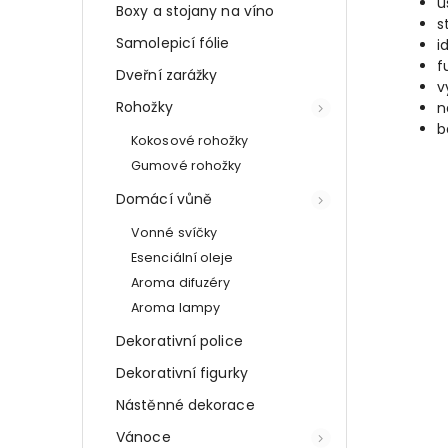
ú
Boxy a stojany na víno
s
Samolepicí fólie
i
f
Dveřní zarážky
v
Rohožky
n
b
Kokosové rohožky
Gumové rohožky
Domácí vůně
Vonné svíčky
Esenciální oleje
Aroma difuzéry
Aroma lampy
Dekorativní police
Dekorativní figurky
Nástěnné dekorace
Vánoce