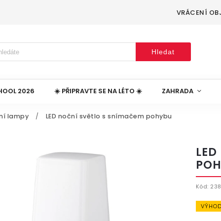
VRÁCENÍ OB
Hledat
HOOL 2026
☀️ PŘIPRAVTE SE NA LÉTO ☀️
ZAHRADA
ní lampy
/
LED noční světlo s snímačem pohybu
LED
POH
Kód:
23
VÝHOD