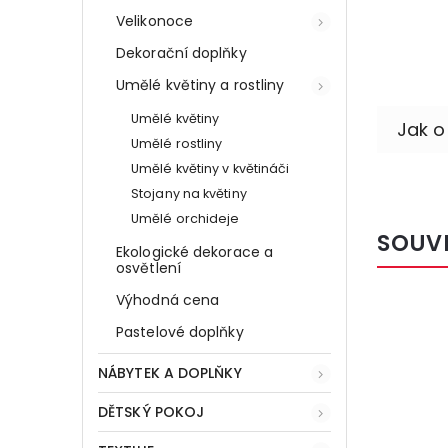
Velikonoce
Dekorační doplňky
Umělé květiny a rostliny
Umělé květiny
Umělé rostliny
Umělé květiny v květináči
Stojany na květiny
Umělé orchideje
SOUV
Ekologické dekorace a
osvětlení
Výhodná cena
Kód:
38345
VÝHODNÁ
Pastelové doplňky
CENA
NÁBYTEK A DOPLŇKY
DĚTSKÝ POKOJ