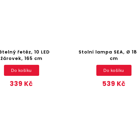
ětelný řetěz, 10 LED
Stolní lampa SEA, Ø 18
žárovek, 165 cm
cm
Do košíku
Do košíku
339 Kč
539 Kč