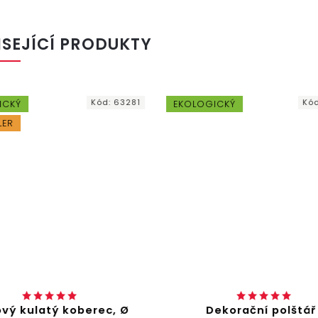
ISEJÍCÍ PRODUKTY
Kód:
63281
Kód
ICKÝ
EKOLOGICKÝ
LER
vý kulatý koberec, Ø
Dekorační polštář