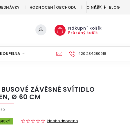
JEDNÁVKY
HODNOCENÍ OBCHODU
O NÁS
BLOG
CZK
Nákupní košík
Prázdný košík
KOUPELNA
KUCHYNĚ
DEKORACE
420 234280918
NÁBYTEK A
BUSOVÉ ZÁVĚSNÉ SVÍTIDLO
EN, Ø 60 CM
550
Neohodnoceno
GICKÝ