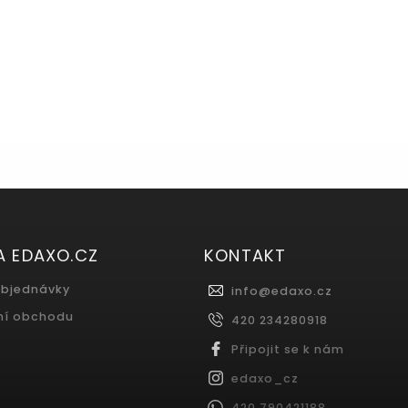
A EDAXO.CZ
KONTAKT
objednávky
info
@
edaxo.cz
ní obchodu
420 234280918
Připojit se k nám
edaxo_cz
420 790421188