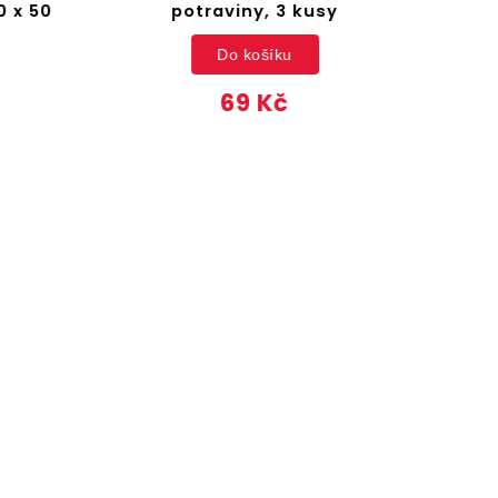
 x 50
potraviny, 3 kusy
st
Do košíku
69 Kč