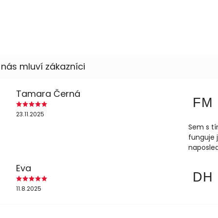
Tamara Černá
FM
23.11.2025
Sem s tí
funguje 
naposled
Eva
DH
11.8.2025