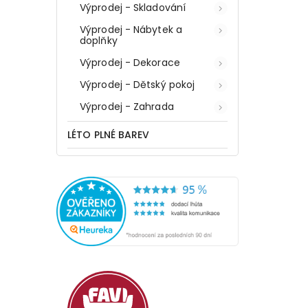
m
předsíně, 80 x 200 cm
Výprodej - Skladování
Výprodej - Nábytek a
Do košíku
doplňky
919 Kč
Výprodej - Dekorace
Výprodej - Dětský pokoj
Výprodej - Zahrada
LÉTO PLNÉ BAREV