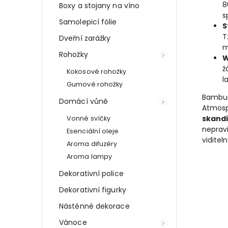
8
Boxy a stojany na víno
s
Samolepicí fólie
S
T
Dveřní zarážky
m
Rohožky
W
ž
Kokosové rohožky
l
Gumové rohožky
Bambus
Domácí vůně
Atmosp
skand
Vonné svíčky
neprav
Esenciální oleje
viditel
Aroma difuzéry
Aroma lampy
Dekorativní police
Dekorativní figurky
Nástěnné dekorace
Vánoce