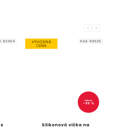
Previous
Next
:
62404
Kód:
69525
VÝHODNÁ
CENA
199 Kč
–65 %
 s
Silikonová víčka na