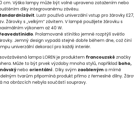
0 cm. Výška lampy může být volně upravena zatažením nebo
puštěním díky integrovanému závěsu.
tandardnízávit
. Lustr používá univerzální vstup pro žárovky E27, 
zv. Žárovky s „velkým“ závitem. V lampě použijete žárovku s
aximálním výkonem až 40 W.
eavedstínidlo
. Prolamované stínítko jemně rozptýlí světlo
árovky. Jemný design vypadá stejně dobře během dne, což činí
ampu univerzální dekorací pro každý interiér.
ovázávěsná lampa LOREN je produktem
francouzské
značky
hera. Může to být prvek výzdoby mnoha stylů, například
boho,
inávský
nebo
orientální
. Díky svým
zaobleným
a mírně
idelným tvarům připomíná produkt přímo z řemeslné dílny. Žáro
ná na obrázcích nebyla součástí soupravy.