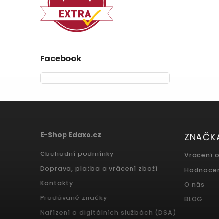
Facebook
E-Shop Edaxo.cz
ZNAČK
Obchodní podmínky
Vrácení 
Doprava, platba a vrácení zboží
Hodnoce
Kontakty
O nás
Prodávané značky
BLOG
Nařízení o digitálních službách (DSA)