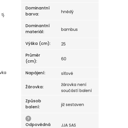
Dominantní
hnědý
barva
:
tj.
Dominantní
bambus
materiál
:
Výška (cm)
:
25
Průměr
60
(cm)
:
vka
Napájení
:
síťové
žárovka není
Žárovka
:
součástí balení
Způsob
již sestaven
balení
:
?
Odpovědná
JJA SAS