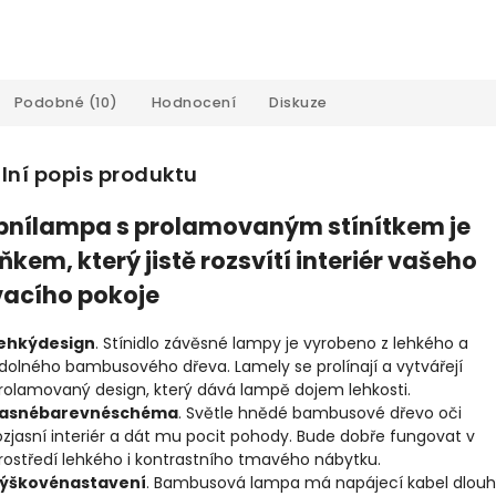
Podobné (10)
Hodnocení
Diskuze
lní popis produktu
pnílampa s prolamovaným stínítkem je
ňkem, který jistě rozsvítí interiér vašeho
acího pokoje
ehkýdesign
. Stínidlo závěsné lampy je vyrobeno z lehkého a
dolného bambusového dřeva. Lamely se prolínají a vytvářejí
rolamovaný design, který dává lampě dojem lehkosti.
asnébarevnéschéma
. Světle hnědé bambusové dřevo oči
ozjasní interiér a dát mu pocit pohody. Bude dobře fungovat v
rostředí lehkého i kontrastního tmavého nábytku.
ýškovénastavení
. Bambusová lampa má napájecí kabel dlou