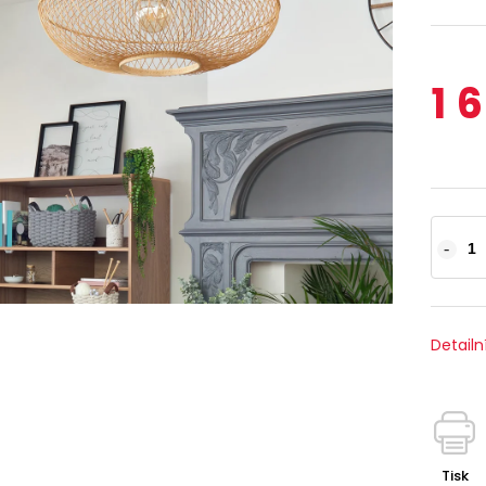
1 
Detailn
Tisk