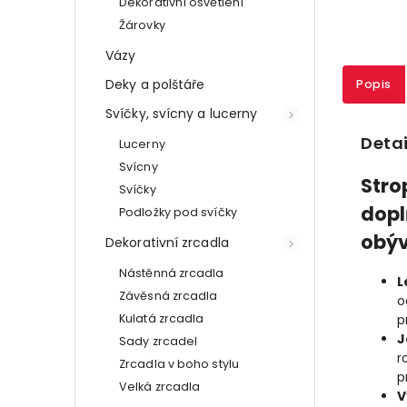
Dekorativní osvětlení
Žárovky
Vázy
Deky a polštáře
Popis
Svíčky, svícny a lucerny
Detai
Lucerny
Svícny
Stro
Svíčky
dopl
Podložky pod svíčky
obýv
Dekorativní zrcadla
Nástěnná zrcadla
L
Závěsná zrcadla
o
Kulatá zrcadla
p
J
Sady zrcadel
r
Zrcadla v boho stylu
p
Velká zrcadla
V