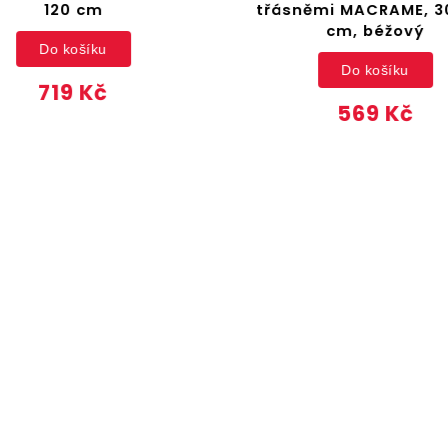
120 cm
třásněmi MACRAME, 30
cm, béžový
Do košíku
Do košíku
719 Kč
569 Kč