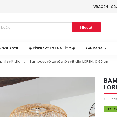
VRÁCENÍ OB
Hledat
HOOL 2026
☀️ PŘIPRAVTE SE NA LÉTO ☀️
ZAHRADA
pní svítidla
/
Bambusové závěsné svítidlo LOREN, Ø 60 cm
BAM
LOR
Kód:
68
EKOLO