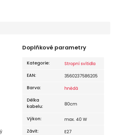
Doplňkové parametry
Kategorie
:
Stropní svítidla
EAN
:
3560237586205
Barva
:
hnědá
Délka
80cm
kabelu
:
Výkon
:
max. 40 W
Závit
:
hý
E27