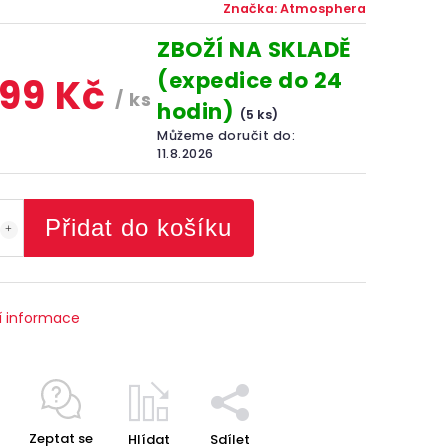
Značka:
Atmosphera
ZBOŽÍ NA SKLADĚ
(expedice do 24
699 Kč
/ ks
hodin)
(5 ks)
Můžeme doručit do:
11.8.2026
Přidat do košíku
í informace
Zeptat se
Hlídat
Sdílet