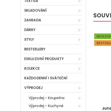
TEXTILIE
SKLADOVÁNÍ
SOUV
ZAHRADA
DÁRKY
99806
Kód:
86068
BESTSELLER
EKOLOG
STYLY
BESTSEL
BESTSELLERY
EXKLUZIVNÍ PRODUKTY
KOLEKCE
KAŽDODENNÍ I SVÁTEČNÍ
VÝPRODEJ
Kč
 %
Výprodej - Koupelna
Výprodej - Kuchyně
ky,
Dlouhý koberec do
Juto