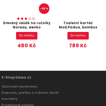
–59 %
Dřevěný věšák na ručníky
Toaletní kartáč
Norway, wenko
Mod,Padua, bambus
Do košíku
Do košíku
480 Kč
789 Kč
E-Shop Edaxo.cz
Obchodní podmínky
Doprava, platba a vrácení zboží
Kontakty
Prodávané značky