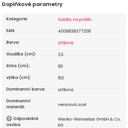
Doplňkové parametry
Kategorie
:
Sušáky na prádlo
EAN
:
4008838377208
Barva
:
stříbrná
tloušťka (cm)
:
2.5
šírka (cm):
:
65
výška (cm)
:
150
Dominantní barva
:
stříbrná
Dominantní
nerezová ocel
materiál
:
?
Odpovědná
Wenko-Wenselaar GmbH & Co.
osoba
:
KG