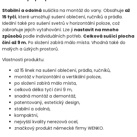
Stabilní a odolná
sušička na montáž do vany. Obsahuje
až
15 tyčí
, které umožňují sušení oblečení, ručníků a prádla.
Ideální také pro sušení svetrů v horizontální poloze, což
zabraňuje jejich vytahování. Lze ji
nastavit na mnoho
způsobů
podle individuálních potřeb.
Celková sušící plocha
činí až 9 m.
Po složení zabírá málo místa. Vhodná také do
malých a úzkých prostorů.
Vlastnosti produktu:
až 15 linek na sušení oblečení, prádla, ručníků,
montáž v horizontální a vertikální poloze,
po složení zabírá málo místa,
celková délka tyčí činí 9 m,
snadná montáž a demontáž,
patentovaný, estetický design,
stabilní a odolná,
kompaktní,
nejvyšší kvality nerezová ocel,
značkový produkt německé firmy WENKO.