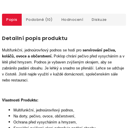
Popis
Podobné (10)
Hodnocení
Diskuze
Detailní popis produktu
Multifunkční,
jednoúrovňový podnos se
hodí pro
servírování pečiv
a
,
koláč
ů
, ovoce a občerstvení.
Poklop
chrání pečivo před vysycháním a v
létě
před
hmyz
em.
Podnos je v
ybaven
zvýšeným okrajem
, aby se
zabránilo p
ad
á
ní
obsahu.
Je l
ehký a snadno se přenáší.
Lehce
se udržuje
v čistotě. Jistě
najde využití
v každé domácnosti, společensk
ém sále
nebo restaurac
i
.
Vlastnosti Produktu:
Multifunkční,
jednoúrovňový podnos
,
Na dort
y
, pečiv
o
, ovoce, občerstvení,
Ochrana před vys
ycháním
a hmyzem,