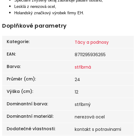
Speciální
zvýšený okraj
zabraňuje padání obsahu,
Leskl
á
z nerezov
á
ocel,
Holandský značkový výrobek
firmy
EH
.
Doplňkové parametry
Kategorie
:
Tácy a podnosy
EAN
:
8711295936265
Barva
:
stříbrná
Průměr (cm)
:
24
Výška (cm)
:
12
Dominantní barva
:
stříbrný
Dominantní materiál
:
nerezová ocel
Dodatečné vlastnosti
:
kontakt s potravinami