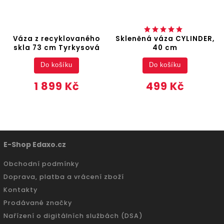
Váza z recyklovaného
Skleněná váza CYLINDER,
skla 73 cm Tyrkysová
40 cm
Do košíku
Do košíku
1 899 Kč
499 Kč
E-Shop Edaxo.cz
Obchodní podmínky
Doprava, platba a vrácení zboží
Kontakty
Prodávané značky
Nařízení o digitálních službách (DSA)