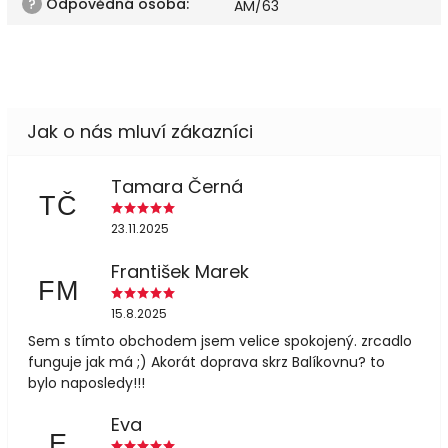
?
Odpovědná osoba
:
AM/63
Tamara Černá
TČ
23.11.2025
František Marek
FM
15.8.2025
Sem s tímto obchodem jsem velice spokojený. zrcadlo
funguje jak má ;) Akorát doprava skrz Balíkovnu? to
bylo naposledy!!!
Eva
E