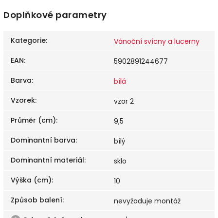
Doplňkové parametry
Kategorie
:
Vánoční svícny a lucerny
EAN
:
5902891244677
Barva
:
bílá
Vzorek
:
vzor 2
Průměr (cm)
:
9,5
Dominantní barva
:
bílý
Dominantní materiál
:
sklo
Výška (cm)
:
10
Způsob balení
:
nevyžaduje montáž