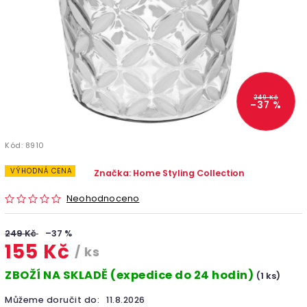
249 Kč
–37 %
Kód:
8910
VÝHODNÁ CENA
Značka:
Home Styling Collection
Neohodnoceno
249 Kč
–37 %
155 Kč
/ ks
ZBOŽÍ NA SKLADĚ (expedice do 24 hodin)
(1 ks)
Můžeme doručit do:
11.8.2026