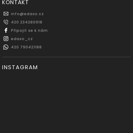
KONTAKT
info
@
edaxo.cz
420 234280918
Připojit se k nám
edaxo_cz
420 790421188
INSTAGRAM