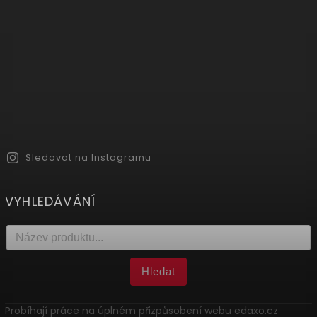
Sledovat na Instagramu
VYHLEDÁVÁNÍ
Hledat
Probíhají práce na úplném přizpůsobení webu edaxo.cz