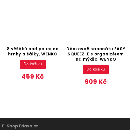
8 věšáků pod polici na
Dávkovač saponátu EASY
hrnky a šálky, WENKO
SQUEEZ-E s organizérem
na mýdlo, WENKO
Do košíku
Do košíku
459 Kč
909 Kč
E-Shop Edaxo.cz