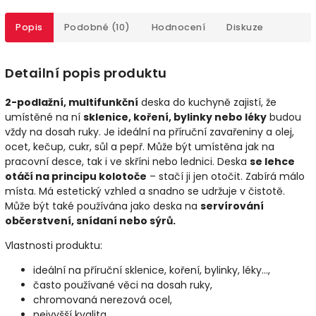
Popis
Podobné (10)
Hodnocení
Diskuze
Detailní popis produktu
2-podlažní, multifunkční
deska do kuchyně zajistí, že
umístěné na ní
sklenice, koření, bylinky nebo léky
budou
vždy na dosah ruky. Je ideální na příruční zavařeniny a olej,
ocet, kečup, cukr, sůl a pepř. Může být umístěna jak na
pracovní desce, tak i ve skříni nebo lednici. Deska
se lehce
otáčí na principu kolotoče
– stačí ji jen otočit. Zabírá málo
místa. Má estetický vzhled a snadno se udržuje v čistotě.
Může být také používána jako deska na
servírování
občerstvení, snídaní nebo sýrů.
Vlastnosti produktu:
ideální na příruční sklenice, koření, bylinky, léky...,
často používané věci na dosah ruky,
chromovaná nerezová ocel,
nejvyšší kvalita,