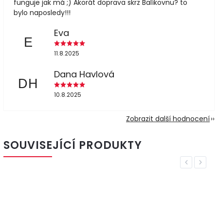
funguje jak má ;) Akorát doprava skrz Balíkovnu? to
bylo naposledy!!!
Eva
E
11.8.2025
Dana Havlová
DH
10.8.2025
Zobrazit další hodnocení
SOUVISEJÍCÍ PRODUKTY
Previous
Next