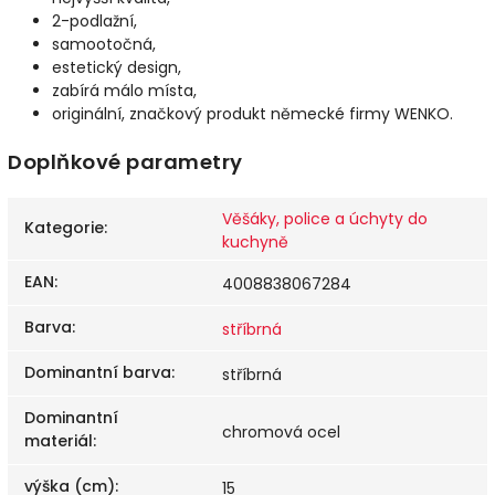
2-podlažní,
samootočná,
estetický design,
zabírá málo místa,
originální, značkový produkt německé firmy WENKO.
Doplňkové parametry
Věšáky, police a úchyty do
Kategorie
:
kuchyně
EAN
:
4008838067284
Barva
:
stříbrná
Dominantní barva
:
stříbrná
Dominantní
chromová ocel
materiál
:
výška (cm)
:
15