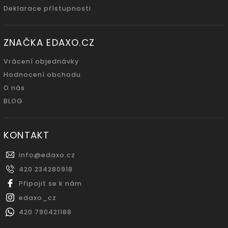
Deklarace přístupnosti
ZNAČKA EDAXO.CZ
Vrácení objednávky
Hodnocení obchodu
O nás
BLOG
KONTAKT
info
@
edaxo.cz
420 234280918
Připojit se k nám
edaxo_cz
420 790421188