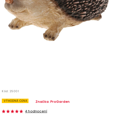
Kód:
25001
VÝHODNÁ CENA
Značka:
ProGarden
4 hodnocení