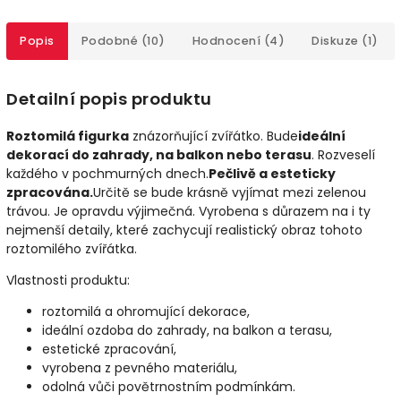
Popis
Podobné (10)
Hodnocení (4)
Diskuze (1)
Detailní popis produktu
Roztomilá figurka
znázorňující zvířátko. Bude
ideální
dekorací do zahrady, na balkon nebo terasu
. Rozveselí
každého v pochmurných dnech.
Pečlivě a esteticky
zpracována.
Určitě se bude krásně vyjímat mezi zelenou
trávou. Je opravdu výjimečná. Vyrobena s důrazem na i ty
nejmenší detaily, které zachycují realistický obraz tohoto
roztomilého zvířátka.
Vlastnosti produktu:
roztomilá a ohromující dekorace,
ideální ozdoba do zahrady, na balkon a terasu,
estetické zpracování,
vyrobena z pevného materiálu,
odolná vůči povětrnostním podmínkám.