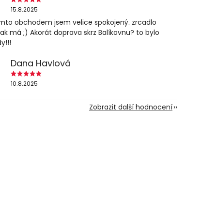
15.8.2025
mto obchodem jsem velice spokojený. zrcadlo
jak má ;) Akorát doprava skrz Balíkovnu? to bylo
y!!!
Dana Havlová
10.8.2025
Zobrazit další hodnocení