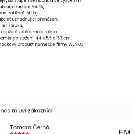
ejvyšší stupeň se nachází ve výšce 1 m,
ahradí tradiční žebřík,
ax. zatížení 150 kg,
ukojeť usnadňující přenášení,
0 let záruka,
o složení zabírá málo místa,
ozměr po složení: 44 x 5,5 x 153 cm,
načkový produkt německé firmy WENKO.
Tamara Černá
FM