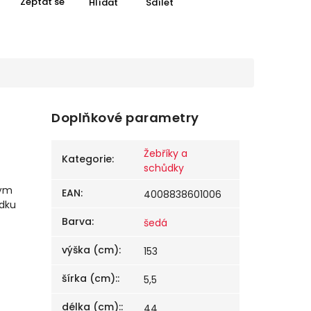
Zeptat se
Hlídat
Sdílet
Doplňkové parametry
Žebříky a
Kategorie
:
schůdky
vým
EAN
:
4008838601006
ůdku
Barva
:
šedá
výška (cm)
:
153
šírka (cm):
:
5,5
délka (cm):
:
44