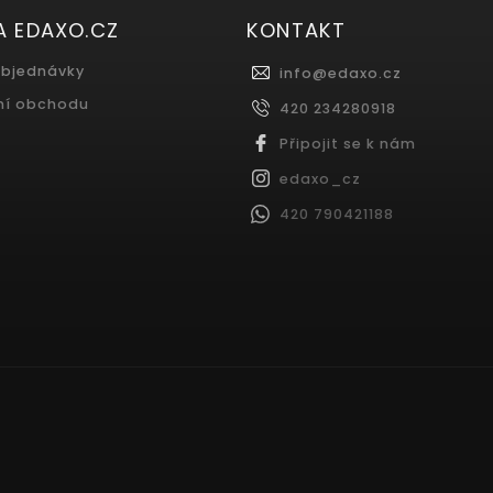
A EDAXO.CZ
KONTAKT
objednávky
info
@
edaxo.cz
ní obchodu
420 234280918
Připojit se k nám
edaxo_cz
420 790421188