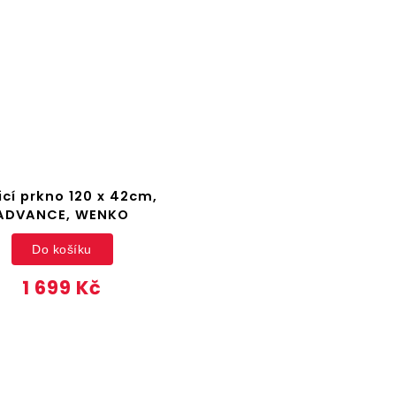
icí prkno 120 x 42cm,
ADVANCE, WENKO
Do košíku
1 699 Kč