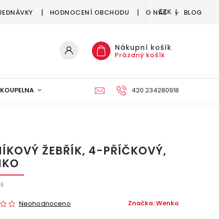
JEDNÁVKY
HODNOCENÍ OBCHODU
O NÁS
BLOG
CZK
Nákupní košík
Prázdný košík
KOUPELNA
KUCHYNĚ
DEKORACE
420 234280918
NÁBYTEK A
NÍKOVÝ ŽEBŘÍK, 4-PŘÍČKOVÝ,
NKO
55
Značka:
Wenko
Neohodnoceno