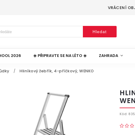
VRÁCENÍ OB
Hledat
HOOL 2026
☀️ PŘIPRAVTE SE NA LÉTO ☀️
ZAHRADA
hůdky
/
Hliníkový žebřík, 4-příčkový, WENKO
HLI
WE
Kód:
83