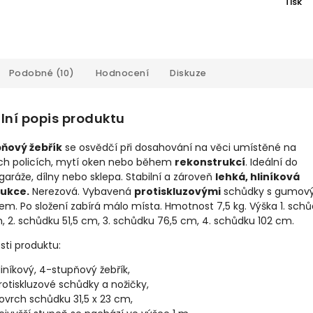
Tisk
Podobné (10)
Hodnocení
Diskuze
lní popis produktu
ňový žebřík
se osvědčí při dosahování na věci umístěné na
ch policích, mytí oken nebo během
rekonstrukcí
. Ideální do
aráže, dílny nebo sklepa. Stabilní a zároveň
lehká, hliníková
ukce.
Nerezová. Vybavená
protiskluzovými
schůdky s gumo
m. Po složení zabírá málo místa. Hmotnost 7,5 kg. Výška 1. sch
, 2. schůdku 51,5 cm, 3. schůdku 76,5 cm, 4. schůdku 102 cm.
sti produktu:
liníkový, 4-stupňový žebřík,
rotiskluzové schůdky a nožičky,
ovrch schůdku 31,5 x 23 cm,