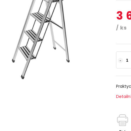
3 
/ ks
Praktyc
Detailn