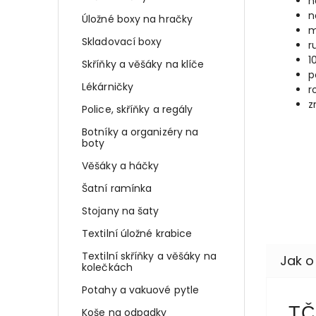
n
n
Úložné boxy na hračky
m
Skladovací boxy
r
1
Skříňky a věšáky na klíče
p
Lékárničky
r
z
Police, skříňky a regály
Botníky a organizéry na
boty
Věšáky a háčky
Šatní ramínka
Stojany na šaty
Textilní úložné krabice
Textilní skříňky a věšáky na
kolečkách
Potahy a vakuové pytle
TČ
Koše na odpadky