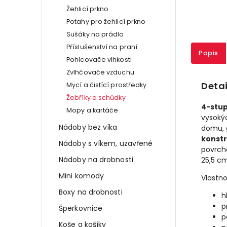
Žehlicí prkno
Potahy pro žehlicí prkno
Sušáky na prádlo
Příslušenství na praní
Popis
Pohlcovače vlhkosti
Zvlhčovače vzduchu
Detai
Mycí a čistící prostředky
Žebříky a schůdky
4-stup
Mopy a kartáče
vysoký
Nádoby bez víka
domu, g
konstr
Nádoby s víkem, uzavřené
povrche
Nádoby na drobnosti
25,5 cm
Mini komody
Vlastno
Boxy na drobnosti
h
p
Šperkovnice
p
Koše a košíky