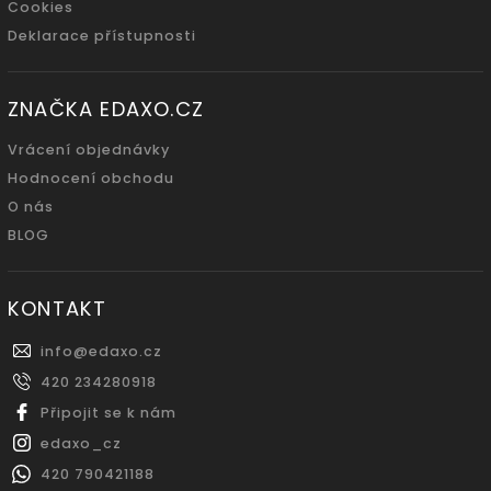
Cookies
Deklarace přístupnosti
ZNAČKA EDAXO.CZ
Vrácení objednávky
Hodnocení obchodu
O nás
BLOG
KONTAKT
info
@
edaxo.cz
420 234280918
Připojit se k nám
edaxo_cz
420 790421188