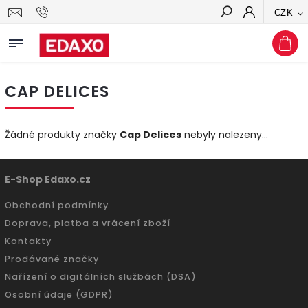
CZK
Hledat
CAP DELICES
Žádné produkty značky
Cap Delices
nebyly nalezeny...
E-Shop Edaxo.cz
Obchodní podmínky
Doprava, platba a vrácení zboží
Kontakty
Prodávané značky
Nařízení o digitálních službách (DSA)
Osobní údaje (GDPR)