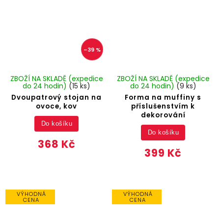
–39 %
ZBOŽÍ NA SKLADĚ (expedice
ZBOŽÍ NA SKLADĚ (expedice
do 24 hodin)
(15 ks)
do 24 hodin)
(9 ks)
Dvoupatrový stojan na
Forma na muffiny s
ovoce, kov
příslušenstvím k
dekorování
Do košíku
Do košíku
368 Kč
399 Kč
VÝHODNÁ
VÝHODNÁ
CENA
CENA