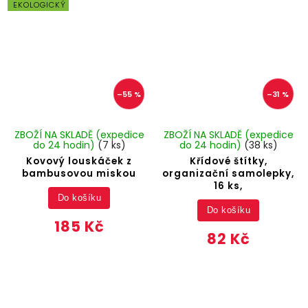
EKOLOGICKÝ
–55 %
–31 %
ZBOŽÍ NA SKLADĚ (expedice
ZBOŽÍ NA SKLADĚ (expedice
do 24 hodin)
(7 ks)
do 24 hodin)
(38 ks)
Kovový louskáček z
Křídové štítky,
bambusovou miskou
organizační samolepky,
16 ks,
Do košíku
Do košíku
185 Kč
82 Kč