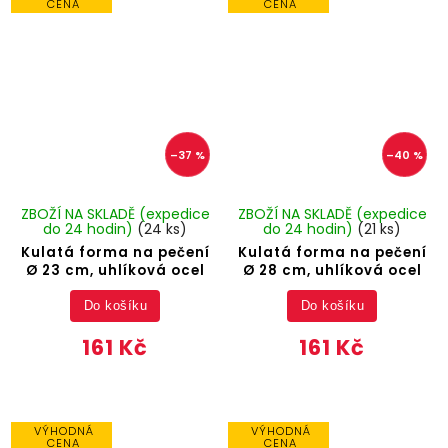
CENA
CENA
–37 %
–40 %
ZBOŽÍ NA SKLADĚ (expedice
ZBOŽÍ NA SKLADĚ (expedice
do 24 hodin)
(24 ks)
do 24 hodin)
(21 ks)
Kulatá forma na pečení
Kulatá forma na pečení
Ø 23 cm, uhlíková ocel
Ø 28 cm, uhlíková ocel
Do košíku
Do košíku
161 Kč
161 Kč
VÝHODNÁ
VÝHODNÁ
CENA
CENA