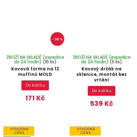
–38 %
ZBOŽÍ NA SKLADĚ (expedice
ZBOŽÍ NA SKLADĚ (expedice
do 24 hodin)
(16 ks)
do 24 hodin)
(5 ks)
Kovová forma na 12
Kovový držák na
muffinů MOLD
sklenice, montáž bez
vrtání
Do košíku
Do košíku
171 Kč
539 Kč
VÝHODNÁ
VÝHODNÁ
CENA
CENA