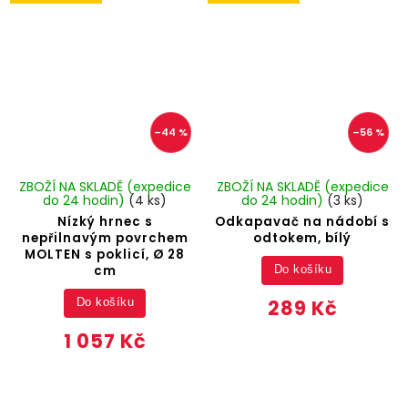
–44 %
–56 %
ZBOŽÍ NA SKLADĚ (expedice
ZBOŽÍ NA SKLADĚ (expedice
do 24 hodin)
(4 ks)
do 24 hodin)
(3 ks)
Nízký hrnec s
Odkapavač na nádobí s
nepřilnavým povrchem
odtokem, bílý
MOLTEN s poklicí, Ø 28
cm
Do košíku
289 Kč
Do košíku
1 057 Kč