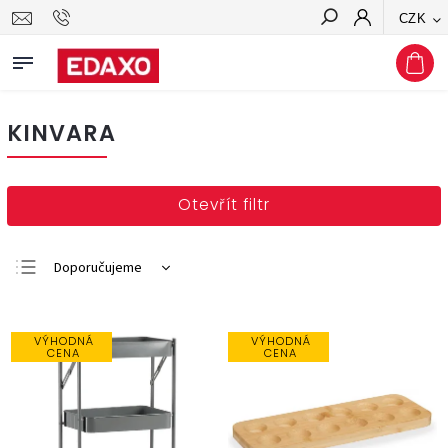
CZK
Hledat
KINVARA
Otevřít filtr
Doporučujeme
Nejlevnější
Nejdražší
VÝHODNÁ
VÝHODNÁ
CENA
CENA
Nejprodávanější
Abecedně