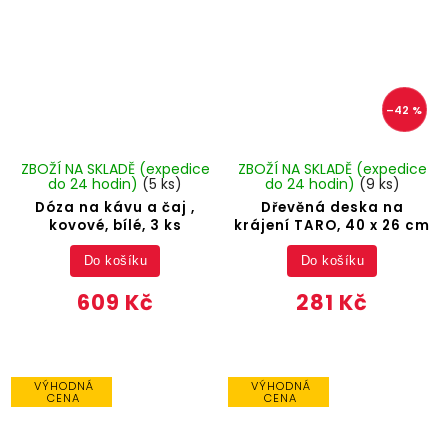
–42 %
ZBOŽÍ NA SKLADĚ (expedice
ZBOŽÍ NA SKLADĚ (expedice
do 24 hodin)
(5 ks)
do 24 hodin)
(9 ks)
Dóza na kávu a čaj ,
Dřevěná deska na
kovové, bílé, 3 ks
krájení TARO, 40 x 26 cm
Do košíku
Do košíku
609 Kč
281 Kč
VÝHODNÁ
VÝHODNÁ
CENA
CENA