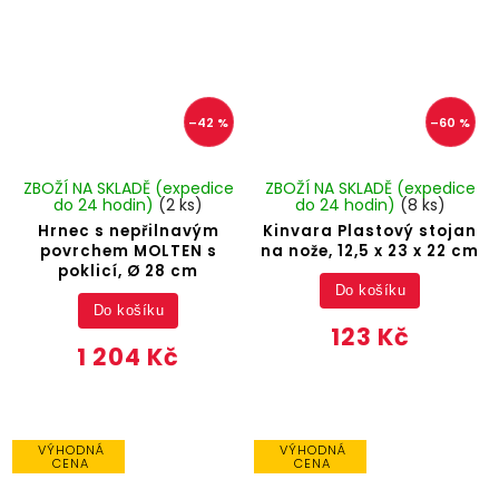
–42 %
–60 %
ZBOŽÍ NA SKLADĚ (expedice
ZBOŽÍ NA SKLADĚ (expedice
do 24 hodin)
(2 ks)
do 24 hodin)
(8 ks)
Hrnec s nepřilnavým
Kinvara Plastový stojan
povrchem MOLTEN s
na nože, 12,5 x 23 x 22 cm
poklicí, Ø 28 cm
Do košíku
Do košíku
123 Kč
1 204 Kč
VÝHODNÁ
VÝHODNÁ
CENA
CENA