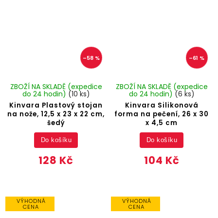
–58 %
–61 %
ZBOŽÍ NA SKLADĚ (expedice
ZBOŽÍ NA SKLADĚ (expedice
do 24 hodin)
(10 ks)
do 24 hodin)
(6 ks)
Kinvara Plastový stojan
Kinvara Silikonová
na nože, 12,5 x 23 x 22 cm,
forma na pečení, 26 x 30
šedý
x 4,5 cm
Do košíku
Do košíku
128 Kč
104 Kč
VÝHODNÁ
VÝHODNÁ
CENA
CENA