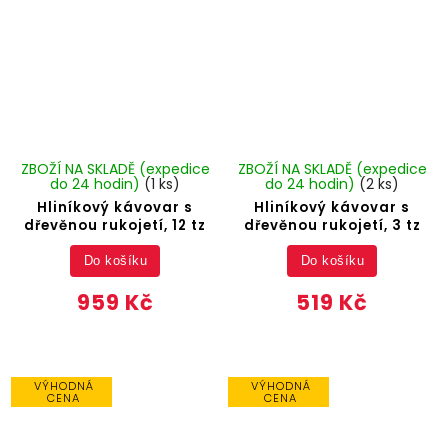
ZBOŽÍ NA SKLADĚ (expedice
ZBOŽÍ NA SKLADĚ (expedice
do 24 hodin)
(1 ks)
do 24 hodin)
(2 ks)
Hliníkový kávovar s
Hliníkový kávovar s
dřevěnou rukojetí, 12 tz
dřevěnou rukojetí, 3 tz
Do košíku
Do košíku
959 Kč
519 Kč
VÝHODNÁ
VÝHODNÁ
CENA
CENA