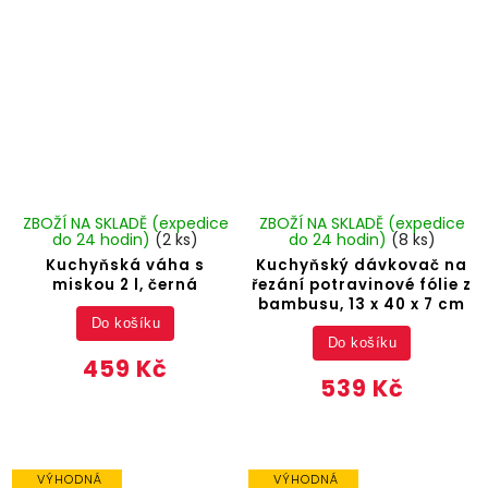
ZBOŽÍ NA SKLADĚ (expedice
ZBOŽÍ NA SKLADĚ (expedice
do 24 hodin)
(2 ks)
do 24 hodin)
(8 ks)
Kuchyňská váha s
Kuchyňský dávkovač na
miskou 2 l, černá
řezání potravinové fólie z
bambusu, 13 x 40 x 7 cm
Do košíku
Do košíku
459 Kč
539 Kč
VÝHODNÁ
VÝHODNÁ