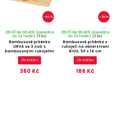
–40 %
–39 %
ZBOŽÍ NA SKLADĚ (expedice
ZBOŽÍ NA SKLADĚ (expedice
do 24 hodin)
(11 ks)
do 24 hodin)
(3 ks)
Bambusové prkénko
Bambusové prkénko s
ORVA se 3 noži s
rukojetí na občerstvení
bambusovými rukojeťmi
RIOS, 50 x 14 cm
Do košíku
Do košíku
360 Kč
186 Kč