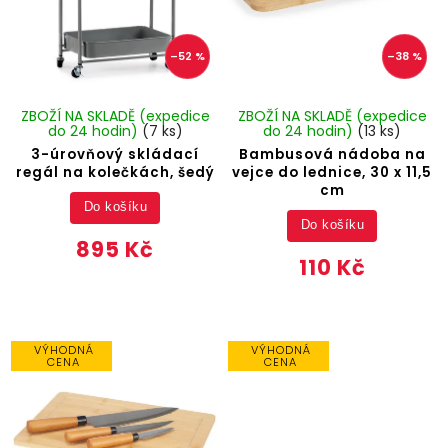
–52 %
–38 %
ZBOŽÍ NA SKLADĚ (expedice
ZBOŽÍ NA SKLADĚ (expedice
do 24 hodin)
(7 ks)
do 24 hodin)
(13 ks)
3-úrovňový skládací
Bambusová nádoba na
regál na kolečkách, šedý
vejce do lednice, 30 x 11,5
cm
Do košíku
Do košíku
895 Kč
110 Kč
VÝHODNÁ
VÝHODNÁ
CENA
CENA