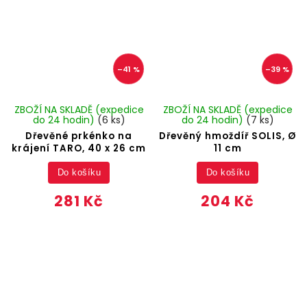
–41 %
–39 %
ZBOŽÍ NA SKLADĚ (expedice
ZBOŽÍ NA SKLADĚ (expedice
do 24 hodin)
(6 ks)
do 24 hodin)
(7 ks)
Dřevěné prkénko na
Dřevěný hmoždíř SOLIS, Ø
krájení TARO, 40 x 26 cm
11 cm
Do košíku
Do košíku
281 Kč
204 Kč