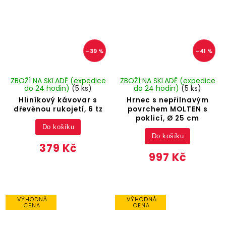
–39 %
–41 %
ZBOŽÍ NA SKLADĚ (expedice
ZBOŽÍ NA SKLADĚ (expedice
do 24 hodin)
(5 ks)
do 24 hodin)
(5 ks)
Hliníkový kávovar s
Hrnec s nepřilnavým
dřevěnou rukojetí, 6 tz
povrchem MOLTEN s
poklicí, Ø 25 cm
Do košíku
Do košíku
379 Kč
997 Kč
VÝHODNÁ
VÝHODNÁ
CENA
CENA