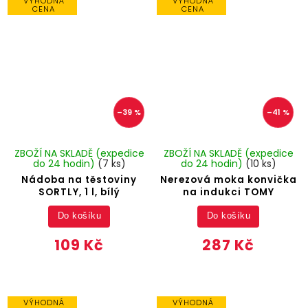
VÝHODNÁ
VÝHODNÁ
CENA
CENA
–39 %
–41 %
ZBOŽÍ NA SKLADĚ (expedice
ZBOŽÍ NA SKLADĚ (expedice
do 24 hodin)
(7 ks)
do 24 hodin)
(10 ks)
Nádoba na těstoviny
Nerezová moka konvička
SORTLY, 1 l, bílý
na indukci TOMY
Do košíku
Do košíku
109 Kč
287 Kč
VÝHODNÁ
VÝHODNÁ