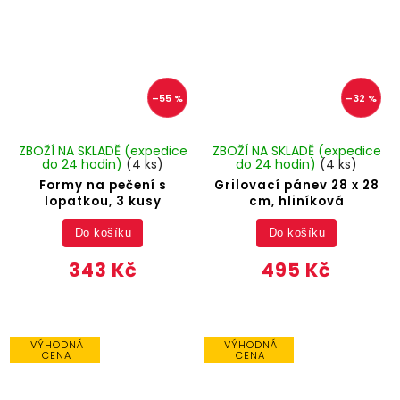
–55 %
–32 %
ZBOŽÍ NA SKLADĚ (expedice
ZBOŽÍ NA SKLADĚ (expedice
do 24 hodin)
(4 ks)
do 24 hodin)
(4 ks)
Formy na pečení s
Grilovací pánev 28 x 28
lopatkou, 3 kusy
cm, hliníková
Do košíku
Do košíku
343 Kč
495 Kč
VÝHODNÁ
VÝHODNÁ
CENA
CENA