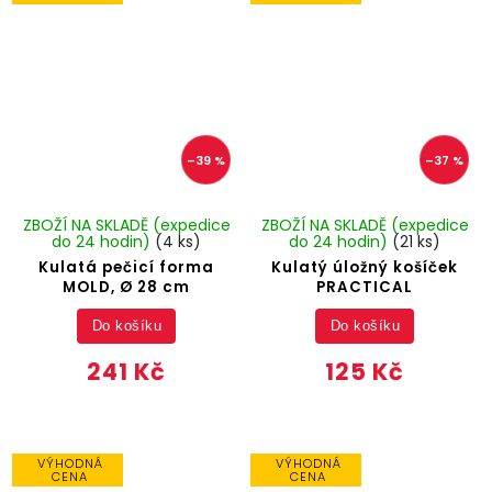
–39 %
–37 %
ZBOŽÍ NA SKLADĚ (expedice
ZBOŽÍ NA SKLADĚ (expedice
do 24 hodin)
(4 ks)
do 24 hodin)
(21 ks)
Kulatá pečicí forma
Kulatý úložný košíček
MOLD, Ø 28 cm
PRACTICAL
Do košíku
Do košíku
241 Kč
125 Kč
VÝHODNÁ
VÝHODNÁ
CENA
CENA