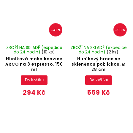
–41 %
–56 %
ZBOŽÍ NA SKLADĚ (expedice
ZBOŽÍ NA SKLADĚ (expedice
do 24 hodin)
(10 ks)
do 24 hodin)
(2 ks)
Hliníková moka konvice
Hliníkový hrnec se
ARCO na 3 espresso, 150
skleněnou pokličkou, Ø
ml
28 cm
Do košíku
Do košíku
294 Kč
559 Kč