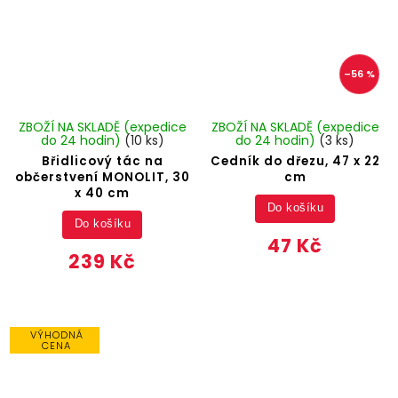
–56 %
ZBOŽÍ NA SKLADĚ (expedice
ZBOŽÍ NA SKLADĚ (expedice
do 24 hodin)
(10 ks)
do 24 hodin)
(3 ks)
Břidlicový tác na
Cedník do dřezu, 47 x 22
občerstvení MONOLIT, 30
cm
x 40 cm
Do košíku
Do košíku
47 Kč
239 Kč
VÝHODNÁ
CENA