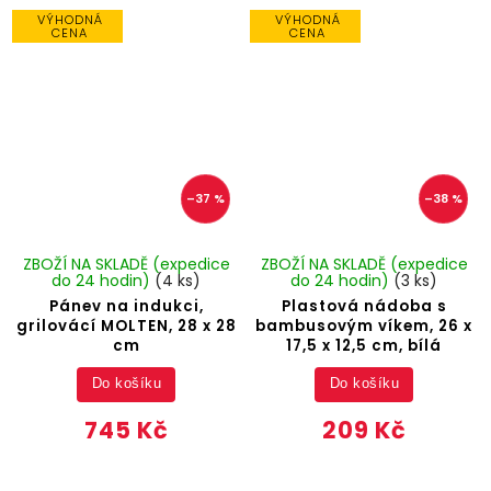
VÝHODNÁ
VÝHODNÁ
CENA
CENA
–37 %
–38 %
ZBOŽÍ NA SKLADĚ (expedice
ZBOŽÍ NA SKLADĚ (expedice
do 24 hodin)
(4 ks)
do 24 hodin)
(3 ks)
Pánev na indukci,
Plastová nádoba s
grilovácí MOLTEN, 28 x 28
bambusovým víkem, 26 x
cm
17,5 x 12,5 cm, bílá
Do košíku
Do košíku
745 Kč
209 Kč