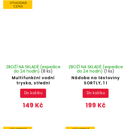
VÝHODNÁ
CENA
ZBOŽÍ NA SKLADĚ (expedice
ZBOŽÍ NA SKLADĚ (expedice
do 24 hodin)
(8 ks)
do 24 hodin)
(1 ks)
Multifunkční vodní
Nádoba na těstoviny
tryska, střední
SORTLY, 1 l
Do košíku
Do košíku
149 Kč
199 Kč