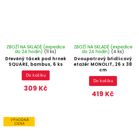
ZBOŽÍ NA SKLADĚ (expedice
ZBOŽÍ NA SKLADĚ (expedice
do 24 hodin)
(11 ks)
do 24 hodin)
(4 ks)
Dřevěný tácek pod hrnek
Dvoupatrový břidlicový
SQUARE, bambus, 6 ks
etažér MONOLIT, 26 x 38
cm
Do košíku
Do košíku
309 Kč
419 Kč
VÝHODNÁ
CENA