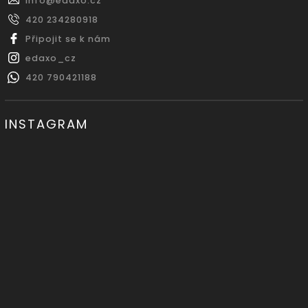
info
@
edaxo.cz
420 234280918
Připojit se k nám
edaxo_cz
420 790421188
INSTAGRAM