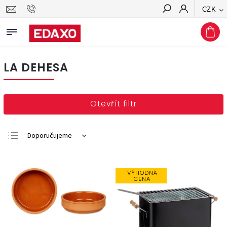
CZK
Hledat
LA DEHESA
Otevřít filtr
Doporučujeme
Nejlevnější
Nejdražší
VÝHODNÁ
CENA
Nejprodávanější
Abecedně