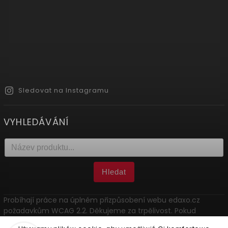
Sledovat na Instagramu
VYHLEDÁVÁNÍ
Hledat
Probíhají práce na úplném přizpůsobení webu edaxo.cz
požadavkům WCAG 2.2. Děkujeme za trpělivost. Pokud
narazíte na problém, kontaktujte nás: marketing@edaxo.cz.