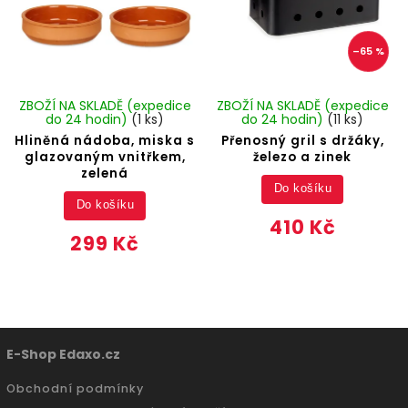
–65 %
ZBOŽÍ NA SKLADĚ (expedice
ZBOŽÍ NA SKLADĚ (expedice
do 24 hodin)
(1 ks)
do 24 hodin)
(11 ks)
Hliněná nádoba, miska s
Přenosný gril s držáky,
glazovaným vnitřkem,
železo a zinek
zelená
Do košíku
Do košíku
410 Kč
299 Kč
E-Shop Edaxo.cz
Obchodní podmínky