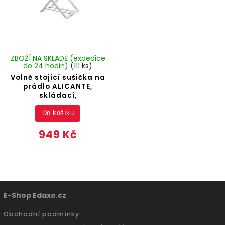
ZBOŽÍ NA SKLADĚ (expedice
do 24 hodin)
(111 ks)
Volně stojící sušička na
prádlo ALICANTE,
skládací,
Do košíku
949 Kč
E-Shop Edaxo.cz
Obchodní podmínky