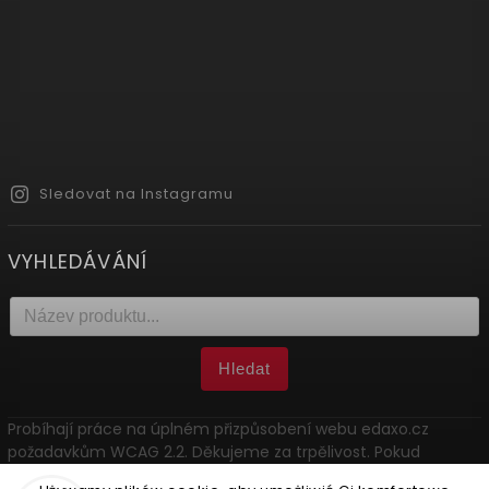
Sledovat na Instagramu
VYHLEDÁVÁNÍ
Hledat
Probíhají práce na úplném přizpůsobení webu edaxo.cz
požadavkům WCAG 2.2. Děkujeme za trpělivost. Pokud
narazíte na problém, kontaktujte nás: marketing@edaxo.cz.