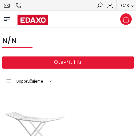
CZK
Hledat
N/N
Otevřít filtr
Doporučujeme
Nejlevnější
Nejdražší
Nejprodávanější
Abecedně