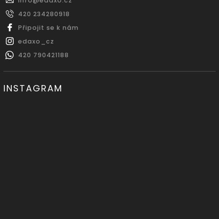
info
@
edaxo.cz
420 234280918
Připojit se k nám
edaxo_cz
420 790421188
INSTAGRAM