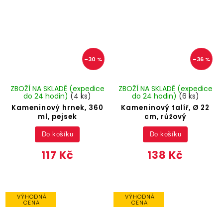
–30 %
–36 %
ZBOŽÍ NA SKLADĚ (expedice
ZBOŽÍ NA SKLADĚ (expedice
do 24 hodin)
(4 ks)
do 24 hodin)
(6 ks)
Kameninový hrnek, 360
Kameninový talíř, Ø 22
ml, pejsek
cm, růžový
Do košíku
Do košíku
117 Kč
138 Kč
VÝHODNÁ
VÝHODNÁ
CENA
CENA