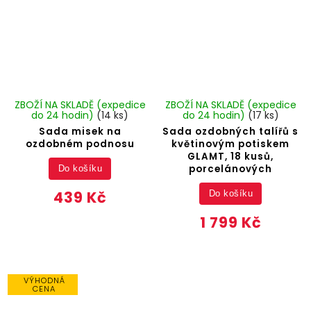
ZBOŽÍ NA SKLADĚ (expedice
ZBOŽÍ NA SKLADĚ (expedice
do 24 hodin)
(14 ks)
do 24 hodin)
(17 ks)
Sada misek na
Sada ozdobných talířů s
ozdobném podnosu
květinovým potiskem
GLAMT, 18 kusů,
porcelánových
Do košíku
439 Kč
Do košíku
1 799 Kč
VÝHODNÁ
CENA