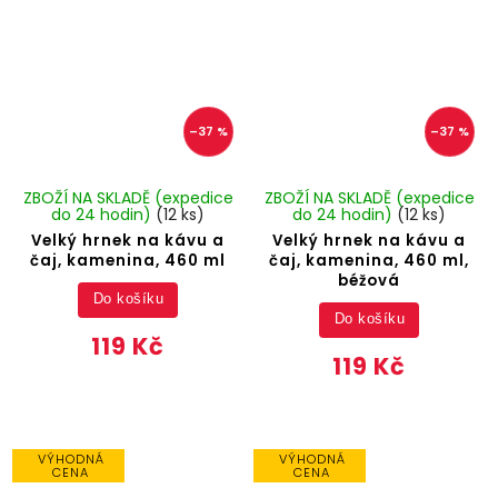
–37 %
–37 %
ZBOŽÍ NA SKLADĚ (expedice
ZBOŽÍ NA SKLADĚ (expedice
do 24 hodin)
(12 ks)
do 24 hodin)
(12 ks)
Velký hrnek na kávu a
Velký hrnek na kávu a
čaj, kamenina, 460 ml
čaj, kamenina, 460 ml,
béžová
Do košíku
Do košíku
119 Kč
119 Kč
VÝHODNÁ
VÝHODNÁ
CENA
CENA