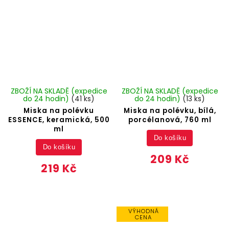
ZBOŽÍ NA SKLADĚ (expedice
ZBOŽÍ NA SKLADĚ (expedice
do 24 hodin)
(41 ks)
do 24 hodin)
(13 ks)
Miska na polévku
Miska na polévku, bílá,
ESSENCE, keramická, 500
porcélanová, 760 ml
ml
Do košíku
Do košíku
209 Kč
219 Kč
VÝHODNÁ
CENA