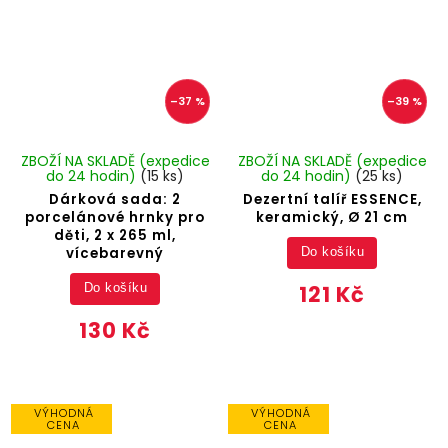
–37 %
–39 %
ZBOŽÍ NA SKLADĚ (expedice
ZBOŽÍ NA SKLADĚ (expedice
do 24 hodin)
(15 ks)
do 24 hodin)
(25 ks)
Dárková sada: 2
Dezertní talíř ESSENCE,
porcelánové hrnky pro
keramický, Ø 21 cm
děti, 2 x 265 ml,
vícebarevný
Do košíku
121 Kč
Do košíku
130 Kč
VÝHODNÁ
VÝHODNÁ
CENA
CENA