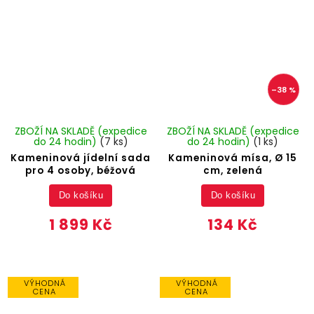
–38 %
ZBOŽÍ NA SKLADĚ (expedice
ZBOŽÍ NA SKLADĚ (expedice
do 24 hodin)
(7 ks)
do 24 hodin)
(1 ks)
Kameninová jídelní sada
Kameninová mísa, Ø 15
pro 4 osoby, béžová
cm, zelená
Do košíku
Do košíku
1 899 Kč
134 Kč
VÝHODNÁ
VÝHODNÁ
CENA
CENA