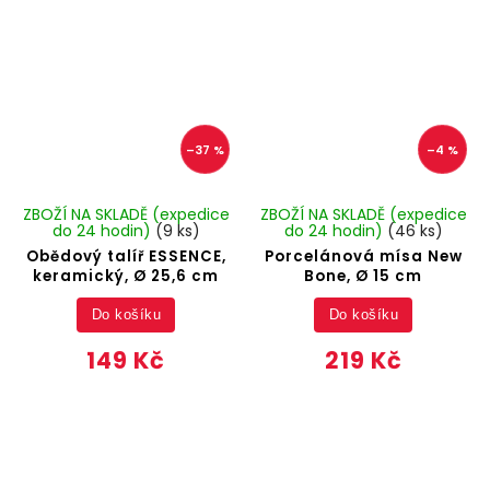
–37 %
–4 %
ZBOŽÍ NA SKLADĚ (expedice
ZBOŽÍ NA SKLADĚ (expedice
do 24 hodin)
(9 ks)
do 24 hodin)
(46 ks)
Obědový talíř ESSENCE,
Porcelánová mísa New
keramický, Ø 25,6 cm
Bone, Ø 15 cm
Do košíku
Do košíku
149 Kč
219 Kč