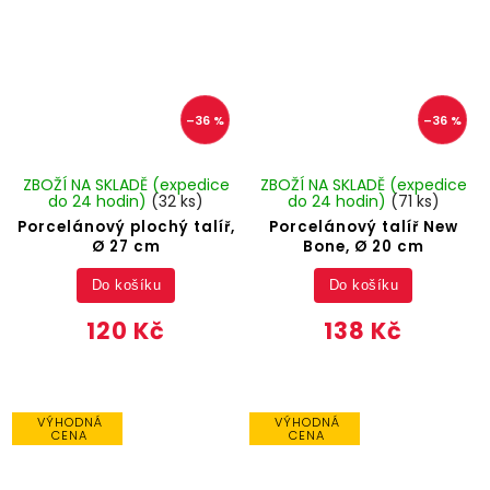
–36 %
–36 %
ZBOŽÍ NA SKLADĚ (expedice
ZBOŽÍ NA SKLADĚ (expedice
do 24 hodin)
(32 ks)
do 24 hodin)
(71 ks)
Porcelánový plochý talíř,
Porcelánový talíř New
Ø 27 cm
Bone, Ø 20 cm
Do košíku
Do košíku
120 Kč
138 Kč
VÝHODNÁ
VÝHODNÁ
CENA
CENA