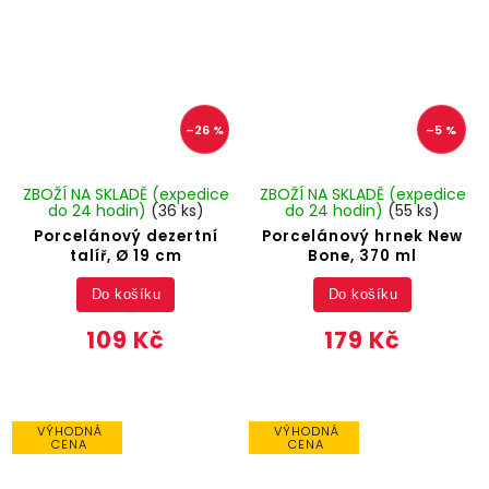
–26 %
–5 %
ZBOŽÍ NA SKLADĚ (expedice
ZBOŽÍ NA SKLADĚ (expedice
do 24 hodin)
(36 ks)
do 24 hodin)
(55 ks)
Porcelánový dezertní
Porcelánový hrnek New
talíř, Ø 19 cm
Bone, 370 ml
Do košíku
Do košíku
109 Kč
179 Kč
VÝHODNÁ
VÝHODNÁ
CENA
CENA