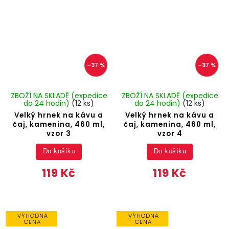
–37 %
–37 %
ZBOŽÍ NA SKLADĚ (expedice
ZBOŽÍ NA SKLADĚ (expedice
do 24 hodin)
(12 ks)
do 24 hodin)
(12 ks)
Velký hrnek na kávu a
Velký hrnek na kávu a
čaj, kamenina, 460 ml,
čaj, kamenina, 460 ml,
vzor 3
vzor 4
Do košíku
Do košíku
119 Kč
119 Kč
VÝHODNÁ
VÝHODNÁ
CENA
CENA