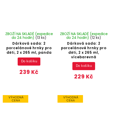
ZBOŽÍ NA SKLADĚ (expedice
ZBOŽÍ NA SKLADĚ (expedice
do 24 hodin)
(13 ks)
do 24 hodin)
(12 ks)
Dárková sada: 2
Dárková sada: 2
porcelánové hrnky pro
porcelánové hrnky pro
děti, 2 x 265 ml, panda
děti, 2 x 265 ml,
vícebarevná
Do košíku
Do košíku
239 Kč
229 Kč
VÝHODNÁ
VÝHODNÁ
CENA
CENA