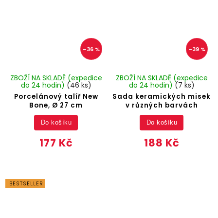
–36 %
–39 %
ZBOŽÍ NA SKLADĚ (expedice
ZBOŽÍ NA SKLADĚ (expedice
do 24 hodin)
(46 ks)
do 24 hodin)
(7 ks)
Porcelánový talíř New
Sada keramických misek
Bone, Ø 27 cm
v různých barvách
Do košíku
Do košíku
177 Kč
188 Kč
BESTSELLER