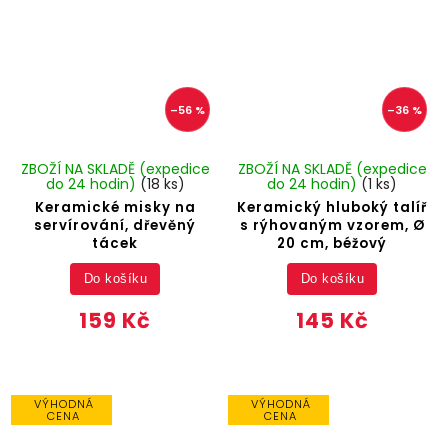
–56 %
–36 %
ZBOŽÍ NA SKLADĚ (expedice
ZBOŽÍ NA SKLADĚ (expedice
do 24 hodin)
(18 ks)
do 24 hodin)
(1 ks)
Keramické misky na
Keramický hluboký talíř
servírování, dřevěný
s rýhovaným vzorem, Ø
tácek
20 cm, béžový
Do košíku
Do košíku
159 Kč
145 Kč
VÝHODNÁ
VÝHODNÁ
CENA
CENA