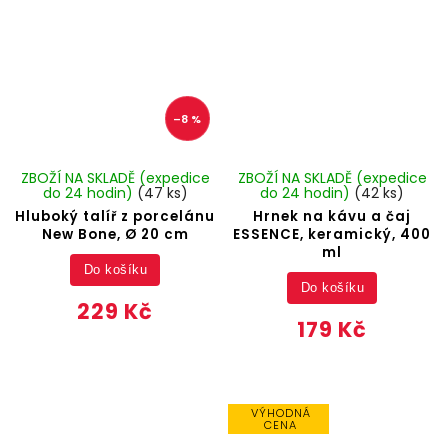
–8 %
ZBOŽÍ NA SKLADĚ (expedice
ZBOŽÍ NA SKLADĚ (expedice
do 24 hodin)
(47 ks)
do 24 hodin)
(42 ks)
Hluboký talíř z porcelánu
Hrnek na kávu a čaj
New Bone, Ø 20 cm
ESSENCE, keramický, 400
ml
Do košíku
Do košíku
229 Kč
179 Kč
VÝHODNÁ
CENA