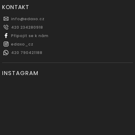
KONTAKT
info
@
edaxo.cz
420 234280918
Připojit se k nám
edaxo_cz
420 790421188
INSTAGRAM