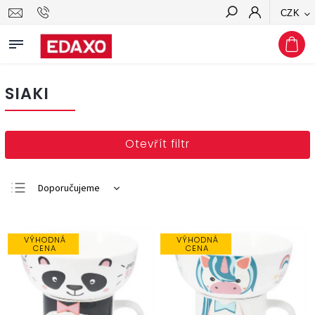
CZK
Hledat
SIAKI
Otevřít filtr
Doporučujeme
Nejlevnější
Nejdražší
VÝHODNÁ
VÝHODNÁ
CENA
CENA
Nejprodávanější
Abecedně