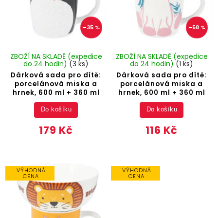
–35 %
–58 %
ZBOŽÍ NA SKLADĚ (expedice
ZBOŽÍ NA SKLADĚ (expedice
do 24 hodin)
(3 ks)
do 24 hodin)
(1 ks)
Dárková sada pro dítě:
Dárková sada pro dítě:
porcelánová miska a
porcelánová miska a
hrnek, 600 ml + 360 ml
hrnek, 600 ml + 360 ml
Do košíku
Do košíku
179 Kč
116 Kč
VÝHODNÁ
VÝHODNÁ
CENA
CENA