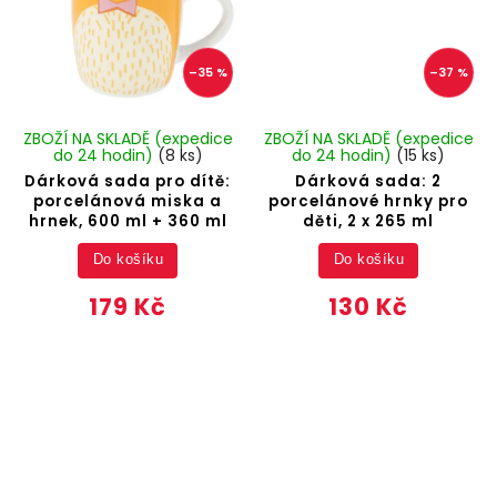
–35 %
–37 %
ZBOŽÍ NA SKLADĚ (expedice
ZBOŽÍ NA SKLADĚ (expedice
do 24 hodin)
(8 ks)
do 24 hodin)
(15 ks)
Dárková sada pro dítě:
Dárková sada: 2
porcelánová miska a
porcelánové hrnky pro
hrnek, 600 ml + 360 ml
děti, 2 x 265 ml
Do košíku
Do košíku
179 Kč
130 Kč