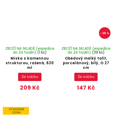
–35 %
ZBOŽÍ NA SKLADĚ (expedice
ZBOŽÍ NA SKLADĚ (expedice
do 24 hodin)
(1 ks)
do 24 hodin)
(39 ks)
Miska s kamennou
Obědový mělký talíř,
strukturou, ražená, 620
porcelánový, bílý, O 27
ml
cm
Do košíku
Do košíku
209 Kč
147 Kč
VÝHODNÁ
CENA