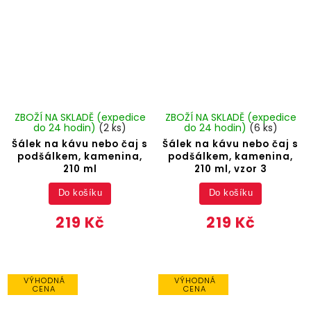
ZBOŽÍ NA SKLADĚ (expedice
ZBOŽÍ NA SKLADĚ (expedice
do 24 hodin)
(2 ks)
do 24 hodin)
(6 ks)
Šálek na kávu nebo čaj s
Šálek na kávu nebo čaj s
podšálkem, kamenina,
podšálkem, kamenina,
210 ml
210 ml, vzor 3
Do košíku
Do košíku
219 Kč
219 Kč
VÝHODNÁ
VÝHODNÁ
CENA
CENA