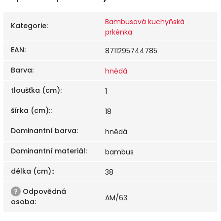
Bambusová kuchyňská
Kategorie
:
prkénka
EAN
:
8711295744785
Barva
:
hnědá
tloušťka (cm)
:
1
šírka (cm):
:
18
Dominantní barva
:
hnědá
Dominantní materiál
:
bambus
délka (cm):
:
38
?
Odpovědná
AM/63
osoba
: