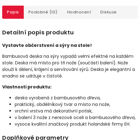
Popis
Podobné (10)
Hodnocení
Diskuze
Detailní popis produktu
Vystavte občerstvení a sýry na stole!
Bambusová deska na sýry vypadá velmi efektně na každém
stole. Deska má místo pro tři nože (součástí balení). Nože
slouží k dělení, krájení a servírování sýrů. Deska je elegantní a
snadno se udržuje v čistotě.
Vlastnosti produktu:
deska vyrobená z bambusového dřeva,
praktický, obdélníkový tvar a místo na nože,
vrchní vrstva má dekorativní potisk,
v balení 3 nože z nerezové oceli a bambusového dřeva,
vysoce kvalitní značkový produkt holandské firmy EH.
Doplňkové parametry