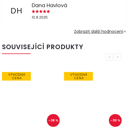
Dana Havlová
DH
10.8.2025
Zobrazit další hodnocení
SOUVISEJÍCÍ PRODUKTY
Previous
Next
VÝHODNÁ
CENA
 %
–39 %