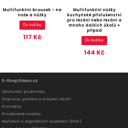
- na
Multifunkční nůžky
Krájecí desky, 4 kusy n
kuchyňské příslušenství
kovovém stojanu,
pro řezání nebo řezání a
bambusové
mnoho dalších úkolů +
případ
Do košíku
439 Kč
Do košíku
144 Kč
E-Shop Edaxo.cz
Obchodní podmínky
Doprava, platba a vrácení zboží
Kontakty
Prodávané značky
Nařízení o digitálních službách (DSA)