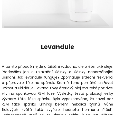
Levandule
V tomto případě nejde o čištění vzduchu, ale o éterické oleje.
Především jde o relaxační účinky a účinky napomáhající
usínání. Jak levandule funguje? Zpomaluje srdeční frekvenci
a připravuje tělo na spánek. Kromě toho pomáhá snižovat
úzkost a uklidňuje. Levandulový éterický olej má také pozitivní
vliv na spánkovou REM fáze. Výsledky testů prokazují velký
význam této fáze spánku. Bylo vypozorováno, že savci bez
REM fáze spánku umírají během několika týdnů. Vůně
fialových květů také zvyšuje hodnotu hormonu štěstí.