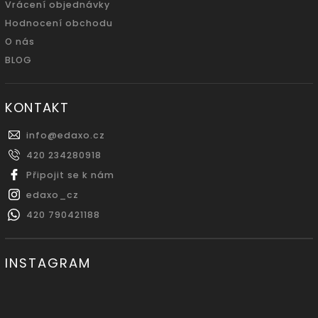
Vrácení objednávky
Hodnocení obchodu
O nás
BLOG
KONTAKT
info
@
edaxo.cz
420 234280918
Připojit se k nám
edaxo_cz
420 790421188
INSTAGRAM