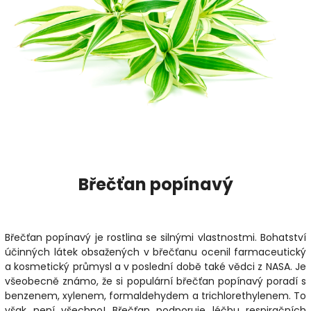
Břečťan popínavý
Břečťan popínavý je rostlina se silnými vlastnostmi. Bohatství
účinných látek obsažených v břečťanu ocenil farmaceutický
a kosmetický průmysl a v poslední době také vědci z NASA. Je
všeobecně známo, že si populární břečťan popínavý poradí s
benzenem, xylenem, formaldehydem a trichlorethylenem. To
však není všechno! Břečťan podporuje léčbu respiračních