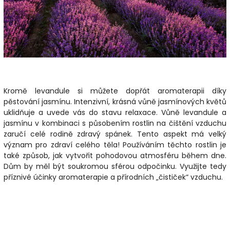
Kromě levandule si můžete dopřát aromaterapii díky
pěstování jasmínu. Intenzivní, krásná vůně jasmínových květů
uklidňuje a uvede vás do stavu relaxace. Vůně levandule a
jasmínu v kombinaci s působením rostlin na čištění vzduchu
zaručí celé rodině zdravý spánek. Tento aspekt má velký
význam pro zdraví celého těla! Používáním těchto rostlin je
také způsob, jak vytvořit pohodovou atmosféru během dne.
Dům by měl být soukromou sférou odpočinku. Využijte tedy
příznivé účinky aromaterapie a přírodních „čističek“ vzduchu.