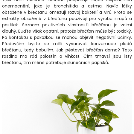
onemocnění, jako je bronchitida a astma. Navíc látky
obsažené v břečťanu omezují rozvoj bakterií a virů. Proto se
extrakty obsažené v břečťanu používají pro výrobu sirupů a
pastilek. Seznam pozitivních vlastností břečťanu je velmi
dlouhý. Buďte však opatrní, protože břečťan může být toxický.
Po kontaktu s pokožkou se mohou objevit negativní účinky.
Především byste se měli vyvarovat konzumace plodů
břečťanu, tedy bobulím. Jak pěstovat břečťan doma? Tato
rostlina má rád polostín a vlhkost. Čím tmavší jsou listy
břečťanu, tím méně potřebuje slunečních paprsků.