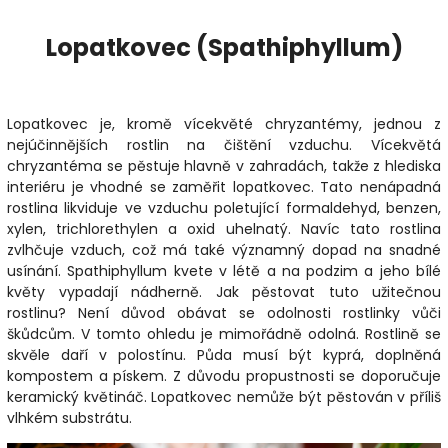
Lopatkovec (Spathiphyllum)
Lopatkovec je, kromě vícekvěté chryzantémy, jednou z
nejúčinnějších rostlin na čištění vzduchu. Vícekvětá
chryzantéma se pěstuje hlavně v zahradách, takže z hlediska
interiéru je vhodné se zaměřit lopatkovec. Tato nenápadná
rostlina likviduje ve vzduchu poletující formaldehyd, benzen,
xylen, trichlorethylen a oxid uhelnatý. Navíc tato rostlina
zvlhčuje vzduch, což má také významný dopad na snadné
usínání. Spathiphyllum kvete v létě a na podzim a jeho bílé
květy vypadají nádherně. Jak pěstovat tuto užitečnou
rostlinu? Není důvod obávat se odolnosti rostlinky vůči
škůdcům. V tomto ohledu je mimořádně odolná. Rostlině se
skvěle daří v polostínu. Půda musí být kyprá, doplněná
kompostem a pískem. Z důvodu propustnosti se doporučuje
keramický květináč. Lopatkovec nemůže být pěstován v příliš
vlhkém substrátu.