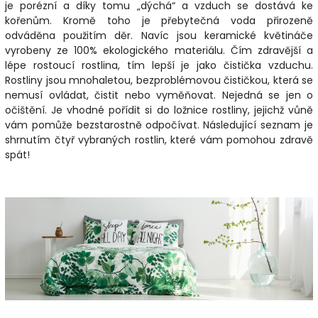
je porézní a díky tomu „dýchá“ a vzduch se dostává ke
kořenům. Kromě toho je přebytečná voda přirozeně
odváděna použitím děr. Navíc jsou keramické květináče
vyrobeny ze 100% ekologického materiálu. Čím zdravější a
lépe rostoucí rostlina, tím lepší je jako čistička vzduchu.
Rostliny jsou mnohaletou, bezproblémovou čističkou, která se
nemusí ovládat, čistit nebo vyměňovat. Nejedná se jen o
očištění. Je vhodné pořídit si do ložnice rostliny, jejichž vůně
vám pomůže bezstarostně odpočívat. Následující seznam je
shrnutím čtyř vybraných rostlin, které vám pomohou zdravě
spát!