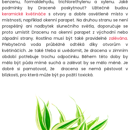
benzenu, formaldehydu, trichlorethylenu a xylenu. Jaké
podmínky by Draceně poskytnout? Užitečné budou
keramické květináče
s otvory a dobře osvětlené místo v
místnosti, například okenní parapet. Na druhou stranu se není
prospěšný ani nadbytek slunečního světla, doporučuje se
proto umístit Dracenu na okenní parapet z východní nebo
západní strany. Rostlina musí být také pravidelně
zalévána
.
Přebytečná voda průběžně odtéká díky otvorům v
květináčích. Je také třeba si uvědomit, že dracena v zimním
období potřebuje trochu odpočinku. Během této doby by
měla být půda mírně suchá a zalévat by se mělo méně. Je
dobré si pamatovat, že dracena se nemá pěstovat v
blízkosti, pro která může být po požití toxická.