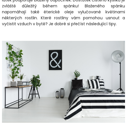
látek podporuje blažený odpočinek. Dostatek čistého kyslíku je
zvláště důležitý během spánku! Blaženého spánku
napomáhají také éterické oleje vylučované květinami
některých rostlin. Které rostliny vám pomohou usnout a
vyčistit vzduch v bytě? Je dobré si přečíst následující tipy.