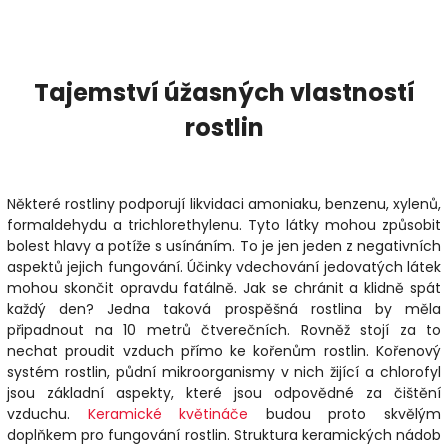
Tajemství úžasných vlastností
rostlin
Některé rostliny podporují likvidaci amoniaku, benzenu, xylenů,
formaldehydu a trichlorethylenu. Tyto látky mohou způsobit
bolest hlavy a potíže s usínáním. To je jen jeden z negativních
aspektů jejich fungování. Účinky vdechování jedovatých látek
mohou skončit opravdu fatálně. Jak se chránit a klidně spát
každý den? Jedna taková prospěšná rostlina by měla
připadnout na 10 metrů čtverečních. Rovněž stojí za to
nechat proudit vzduch přímo ke kořenům rostlin. Kořenový
systém rostlin, půdní mikroorganismy v nich žijící a chlorofyl
jsou základní aspekty, které jsou odpovědné za čištění
vzduchu.
Keramické květináče
budou proto skvělým
doplňkem pro fungování rostlin. Struktura keramických nádob