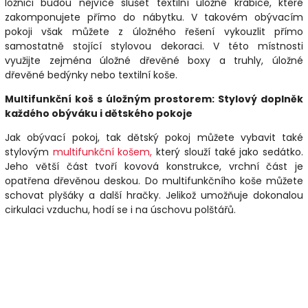
ložnici budou nejvíce slušet textilní úložné krabice, které
zakomponujete přímo do nábytku. V takovém obývacím
pokoji však můžete z úložného řešení vykouzlit přímo
samostatně stojící stylovou dekoraci. V této místnosti
využijte zejména úložné dřevěné boxy a truhly, úložné
dřevěné bedýnky nebo textilní koše.
Multifunkční koš s úložným prostorem: Stylový doplněk
každého obýváku i dětského pokoje
Jak obývací pokoj, tak dětský pokoj můžete vybavit také
stylovým
multifunkční košem,
který slouží také jako sedátko.
Jeho větší část tvoří kovová konstrukce, vrchní část je
opatřena dřevěnou deskou. Do multifunkčního koše můžete
schovat plyšáky a další hračky. Jelikož umožňuje dokonalou
cirkulaci vzduchu, hodí se i na úschovu polštářů.