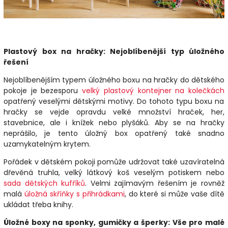
Plastový box na hračky: Nejoblíbenější typ úložného
řešení
Nejoblíbenějším typem úložného boxu na hračky do dětského
pokoje je bezesporu
velký plastový kontejner na kolečkách
opatřený veselými dětskými motivy. Do tohoto typu boxu na
hračky se vejde opravdu velké množství hraček, her,
stavebnice, ale i knížek nebo plyšáků. Aby se na hračky
neprášilo, je tento úložný box opatřený také snadno
uzamykatelným krytem.
Pořádek v dětském pokoji pomůže udržovat také uzavíratelná
dřevěná truhla, velký látkový koš veselým potiskem nebo
sada dětských kufříků
. Velmi zajímavým řešením je rovněž
malá
úložná skříňky s přihrádkami
, do které si může vaše dítě
ukládat třeba knihy.
Úložné boxy na sponky, gumičky a šperky: Vše pro malé