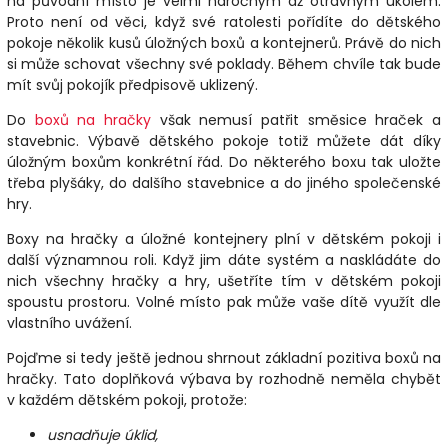
na původní místo je velmi náročným až otravným úkolem.
Proto není od věci, když své ratolesti pořídíte do dětského
pokoje několik kusů úložných boxů a kontejnerů. Právě do nich
si může schovat všechny své poklady. Během chvíle tak bude
mít svůj pokojík předpisově uklizený.
Do
boxů na hračky
však nemusí patřit směsice hraček a
stavebnic. Výbavě dětského pokoje totiž můžete dát díky
úložným boxům konkrétní řád. Do některého boxu tak uložte
třeba plyšáky, do dalšího stavebnice a do jiného společenské
hry.
Boxy na hračky a úložné kontejnery plní v dětském pokoji i
další významnou roli. Když jim dáte systém a naskládáte do
nich všechny hračky a hry, ušetříte tím v dětském pokoji
spoustu prostoru. Volné místo pak může vaše dítě využít dle
vlastního uvážení.
Pojďme si tedy ještě jednou shrnout základní pozitiva boxů na
hračky. Tato doplňková výbava by rozhodně neměla chybět
v každém dětském pokoji, protože:
usnadňuje úklid,