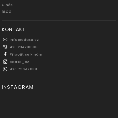
O nás
BLOG
KONTAKT
info
@
edaxo.cz
420 234280918
Připojit se k nám
edaxo_cz
420 790421188
INSTAGRAM