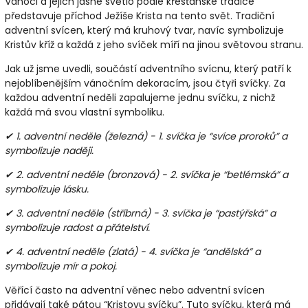
Vánoci a jejich jasné světlo podle křesťanské tradice
představuje příchod Ježíše Krista na tento svět. Tradiční
adventní svícen, který má kruhový tvar, navíc symbolizuje
Kristův kříž a každá z jeho svíček míří na jinou světovou stranu.
Jak už jsme uvedli, součástí adventního svícnu, který patří k
nejoblíbenějším vánočním dekoracím, jsou čtyři svíčky. Za
každou adventní neděli zapalujeme jednu svíčku, z nichž
každá má svou vlastní symboliku.
✔ 1. adventní neděle (železná) - 1. svíčka je “svíce proroků” a
symbolizuje naději.
✔ 2. adventní neděle (bronzová) - 2. svíčka je “betlémská” a
symbolizuje lásku.
✔ 3. adventní neděle (stříbrná) - 3. svíčka je “pastýřská” a
symbolizuje radost a přátelství.
✔ 4. adventní neděle (zlatá) - 4. svíčka je “andělská” a
symbolizuje mír a pokoj.
Věřící často na adventní věnec nebo adventní svícen
přidávají také pátou “Kristovu svíčku”. Tuto svíčku, která má