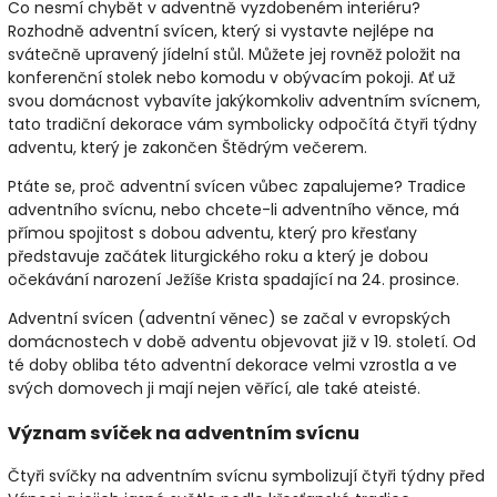
Co nesmí chybět v adventně vyzdobeném interiéru?
Rozhodně adventní svícen, který si vystavte nejlépe na
svátečně upravený jídelní stůl. Můžete jej rovněž položit na
konferenční stolek nebo komodu v obývacím pokoji. Ať už
svou domácnost vybavíte jakýkomkoliv adventním svícnem,
tato tradiční dekorace vám symbolicky odpočítá čtyři týdny
adventu, který je zakončen Štědrým večerem.
Ptáte se, proč adventní svícen vůbec zapalujeme? Tradice
adventního svícnu, nebo chcete-li adventního věnce, má
přímou spojitost s dobou adventu, který pro křesťany
představuje začátek liturgického roku a který je dobou
očekávání narození Ježíše Krista spadající na 24. prosince.
Adventní svícen (adventní věnec) se začal v evropských
domácnostech v době adventu objevovat již v 19. století. Od
té doby obliba této adventní dekorace velmi vzrostla a ve
svých domovech ji mají nejen věřící, ale také ateisté.
Význam svíček na adventním svícnu
Čtyři svíčky na adventním svícnu symbolizují čtyři týdny před