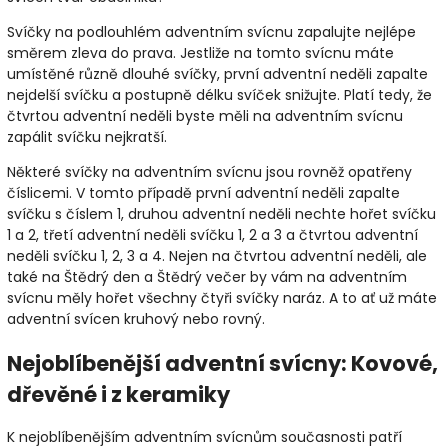
Svíčky na podlouhlém adventním svícnu zapalujte nejlépe
směrem zleva do prava. Jestliže na tomto svícnu máte
umístěné různě dlouhé svíčky, první adventní neděli zapalte
nejdelší svíčku a postupně délku svíček snižujte. Platí tedy, že
čtvrtou adventní neděli byste měli na adventním svícnu
zapálit svíčku nejkratší.
Některé svíčky na adventním svícnu jsou rovněž opatřeny
číslicemi. V tomto případě první adventní neděli zapalte
svíčku s číslem 1, druhou adventní neděli nechte hořet svíčku
1 a 2, třetí adventní neděli svíčku 1, 2 a 3 a čtvrtou adventní
neděli svíčku 1, 2, 3 a 4. Nejen na čtvrtou adventní neděli, ale
také na Štědrý den a Štědrý večer by vám na adventním
svícnu měly hořet všechny čtyři svíčky naráz. A to ať už máte
adventní svícen kruhový nebo rovný.
Nejoblíbenější adventní svícny: Kovové,
dřevěné i z keramiky
K nejoblíbenějším adventním svícnům současnosti patří