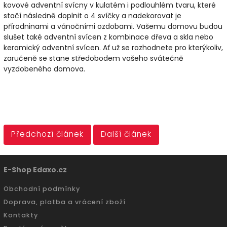
kovové adventní svícny v kulatém i podlouhlém tvaru, které
stačí následně doplnit o 4 svíčky a nadekorovat je
přírodninami a vánočními ozdobami. Vašemu domovu budou
slušet také adventní svícen z kombinace dřeva a skla nebo
keramický adventní svícen. Ať už se rozhodnete pro kterýkoliv,
zaručeně se stane středobodem vašeho svátečně
vyzdobeného domova.
Předchozí článek
Další článek
E-Shop Edaxo.cz
Obchodní podmínky
Doprava, platba a vrácení zboží
Kontakty