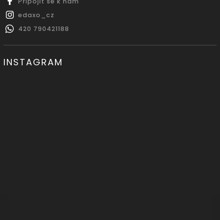
Připojit se k nám
edaxo_cz
420 790421188
INSTAGRAM