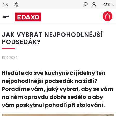
CZK
Hledat
JAK VYBRAT NEJPOHODLNĚJŠÍ
PODSEDÁK?
13.12.2022
Hledáte do své kuchyně či jídelny ten
nejpohodlnější podsedák na židli?
Poradíme vám, jaký vybrat, aby se vám
na něm opravdu dobře sedělo a aby
vám poskytnul pohodlí při stolování.