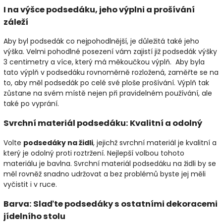
I na výšce podsedáku, jeho výplni a prošívání
záleží
Aby byl podsedák co nejpohodlnější, je důležitá také jeho
výška. Velmi pohodlné posezení vám zajistí již podsedák výšky
3 centimetry a více, který má měkoučkou výplň. Aby byla
tato výplň v podsedáku rovnoměrně rozložená, zaměřte se na
to, aby měl podsedák po celé své ploše prošívání. Výplň tak
zůstane na svém místě nejen při pravidelném používání, ale
také po vyprání.
Svrchní materiál podsedáku: Kvalitní a odolný
Volte
podsedáky na židli
, jejichž svrchní materiál je kvalitní a
který je odolný proti roztržení. Nejlepší volbou tohoto
materiálu je bavlna. Svrchní materiál podsedáku na židli by se
měl rovněž snadno udržovat a bez problémů byste jej měli
vyčistit i v ruce.
Barva: Slaďte podsedáky s ostatními dekoracemi
jídelního stolu