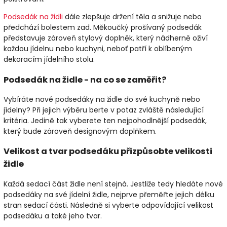
Podsedák na židli
dále zlepšuje držení těla a snižuje nebo
předchází bolestem zad. Měkoučký prošívaný podsedák
představuje zároveň stylový doplněk, který nádherně oživí
každou jídelnu nebo kuchyni, neboť patří k oblíbeným
dekoracím jídelního stolu.
Podsedák na židle - na co se zaměřit?
Vybíráte nové podsedáky na židle do své kuchyně nebo
jídelny? Při jejich výběru berte v potaz zvláště následující
kritéria. Jedině tak vyberete ten nejpohodlnější podsedák,
který bude zároveň designovým doplňkem.
Velikost a tvar podsedáku přizpůsobte velikosti
židle
Každá sedací část židle není stejná. Jestliže tedy hledáte nové
podsedáky na své jídelní židle, nejprve přeměřte jejich délku
stran sedací části. Následně si vyberte odpovídající velikost
podsedáku a také jeho tvar.