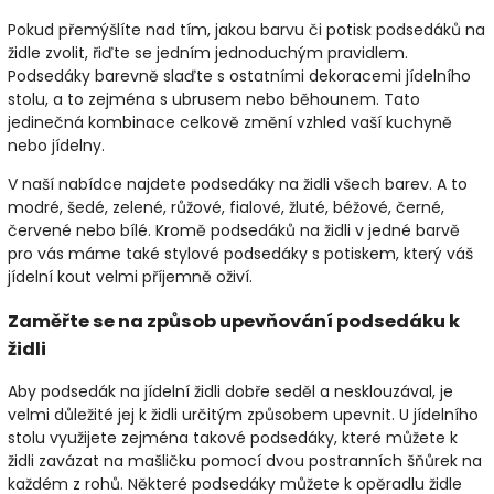
Pokud přemýšlíte nad tím, jakou barvu či potisk podsedáků na
židle zvolit, řiďte se jedním jednoduchým pravidlem.
Podsedáky barevně slaďte s ostatními dekoracemi jídelního
stolu, a to zejména s ubrusem nebo běhounem. Tato
jedinečná kombinace celkově změní vzhled vaší kuchyně
nebo jídelny.
V naší nabídce najdete podsedáky na židli všech barev. A to
modré, šedé, zelené, růžové, fialové, žluté, béžové, černé,
červené nebo bílé. Kromě podsedáků na židli v jedné barvě
pro vás máme také stylové podsedáky s potiskem, který váš
jídelní kout velmi příjemně oživí.
Zaměřte se na způsob upevňování podsedáku k
židli
Aby podsedák na jídelní židli dobře seděl a nesklouzával, je
velmi důležité jej k židli určitým způsobem upevnit. U jídelního
stolu využijete zejména takové podsedáky, které můžete k
židli zavázat na mašličku pomocí dvou postranních šňůrek na
každém z rohů. Některé podsedáky můžete k opěradlu židle