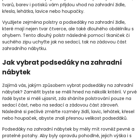
tvarů, barev i potisků vám přijdou vhod na zahradní židle,
křesla, lehátka, lavice nebo houpačky.
Využijete zejména polstry a podsedáky na zahradní židle,
které mají nejen tvar čtverce, ale také dlouhého obdélníku s
ohybem. Tento dlouhý polstr následně pomocí tkaniček či
suchého zipu uchyťte jak na sedací, tak na zádovou část
zahradního nábytku.
Jak vybrat podsedáky na zahradní
nábytek
Zajímá vás, jakým způsobem vybrat podsedáky na zahradní
nábytek? Zaměřit byste se měli hned na několik kritérií. V prvé
řadě byste si měli ujasnit, zda sháníte polstrování pouze na
sedací část, nebo na sedací a zádovou část zároveň.
Následně si pečlivě změřte rozměry židlí, lavic, lehátek, křesel
nebo houpaček, abyste znali přesnou velikost podsedáků.
Podsedáky na zahradní nábytek by měly mít rovněž pevné a
pratelné potahy. Aby byly opravdu pohodlné, jejich výška i s