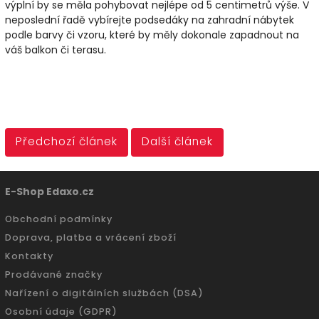
výplní by se měla pohybovat nejlépe od 5 centimetrů výše. V
neposlední řadě vybírejte podsedáky na zahradní nábytek
podle barvy či vzoru, které by měly dokonale zapadnout na
váš balkon či terasu.
Předchozí článek
Další článek
E-Shop Edaxo.cz
Obchodní podmínky
Doprava, platba a vrácení zboží
Kontakty
Prodávané značky
Nařízení o digitálních službách (DSA)
Osobní údaje (GDPR)