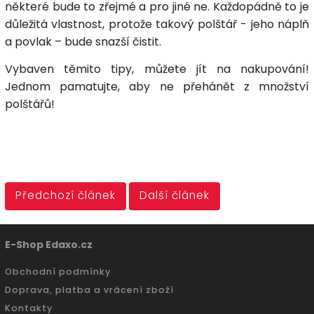
některé bude to zřejmé a pro jiné ne. Každopádně to je
důležitá vlastnost, protože takový polštář - jeho náplň
a povlak – bude snazší čistit.
Vybaven těmito tipy, můžete jít na nakupování!
Jednom pamatujte, aby ne přehánět z množství
polštářů!
Předchozí článek
Další článek
E-Shop Edaxo.cz
Obchodní podmínky
Doprava, platba a vrácení zboží
Kontakty