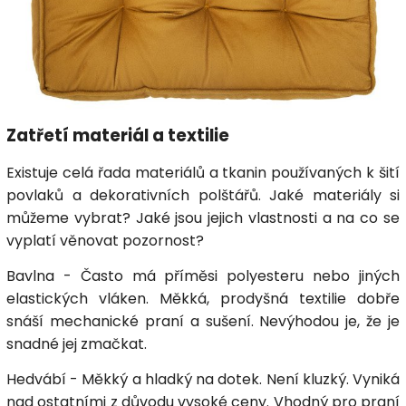
Zatřetí materiál a textilie
Existuje celá řada materiálů a tkanin používaných k šití
povlaků a dekorativních polštářů. Jaké materiály si
můžeme vybrat? Jaké jsou jejich vlastnosti a na co se
vyplatí věnovat pozornost?
Bavlna - Často má příměsi polyesteru nebo jiných
elastických vláken. Měkká, prodyšná textilie dobře
snáší mechanické praní a sušení. Nevýhodou je, že je
snadné jej zmačkat.
Hedvábí - Měkký a hladký na dotek. Není kluzký. Vyniká
nad ostatními z důvodu vysoké ceny. Vhodný pro praní