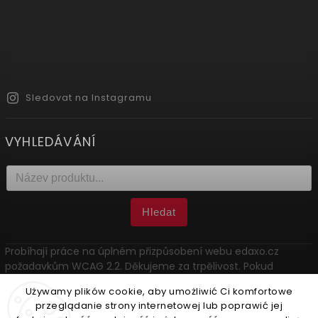
Sledovat na Instagramu
VYHLEDÁVÁNÍ
Hledat
Probíhají práce na úplném přizpůsobení webu edaxo.cz
požadavkům WCAG 2.2. Děkujeme za trpělivost. Pokud
narazíte na problém, kontaktujte nás: marketing@edaxo.cz.
Używamy plików cookie, aby umożliwić Ci komfortowe
przeglądanie strony internetowej lub poprawić jej