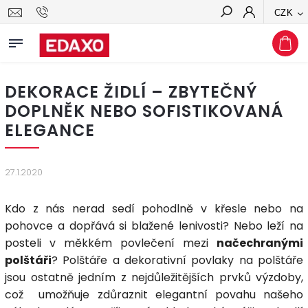
CZK
Hledat
DEKORACE ŽIDLÍ – ZBYTEČNÝ
DOPLNĚK NEBO SOFISTIKOVANÁ
ELEGANCE
27.1.2020
Kdo z nás nerad sedí pohodlně v křesle nebo na
pohovce a dopřává si blažené lenivosti? Nebo leží na
posteli v měkkém povlečení mezi
načechranými
polštáři
? Polštáře a dekorativní povlaky na polštáře
jsou ostatně jedním z nejdůležitějších prvků výzdoby,
což umožňuje zdůraznit elegantní povahu našeho