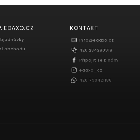
A EDAXO.CZ
KONTAKT
objednávky
info
@
edaxo.cz
ní obchodu
420 234280918
Připojit se k nám
edaxo_cz
420 790421188