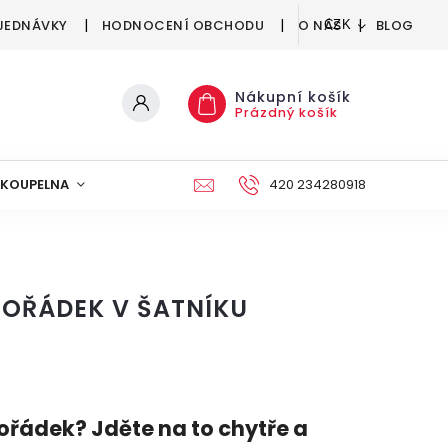
JEDNÁVKY
HODNOCENÍ OBCHODU
O NÁS
BLOG
CZK
Nákupní košík
Prázdný košík
KOUPELNA
KUCHYNĚ
DEKORACE
420 234280918
NÁBYTEK A
POŘÁDEK V ŠATNÍKU
pořádek? Jděte na to chytře a