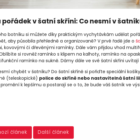
 pořádek v šatní skříni: Co nesmí v šatní
ho botníku si můžete díky praktickým vychytávkám udělat pořá
ybět, aby působila přehledně a organizovaně? V prvé řadě jde o
š
i, kovovými či dřevěnými ramínky. Dále vám přijdou vhod multif
Oblíbíte si rovněž ramínko s klipem na kalhoty, ramínko na opask
funkční ramínko na sukně. Dámy dále ve své šatní skříni uvítají
smí chybět v šatníku? Do šatní skříně si pořiďte speciální košík
lné (teleskopické)
police do skříně nebo nastavitelná šatní l
ě promění k lepšímu a postarají se o to, že bude váš šatník ve 
ozí článek
Další článek