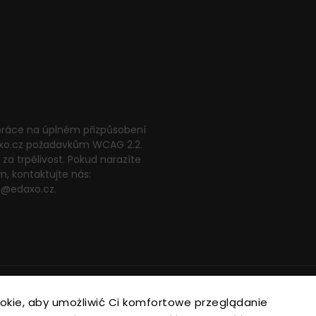
 práce na úplném přizpůsobení
xo.cz požadavkům WCAG 2.2.
za trpělivost. Pokud narazíte
m, kontaktujte nás:
g@edaxo.cz.
Copyright 2026
EDAXO.cz
. Všechna práva vyhrazena.
okie, aby umożliwić Ci komfortowe przeglądanie