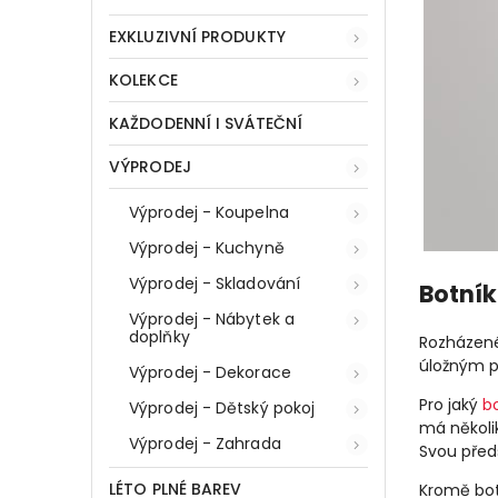
EXKLUZIVNÍ PRODUKTY
KOLEKCE
KAŽDODENNÍ I SVÁTEČNÍ
VÝPRODEJ
Výprodej - Koupelna
Výprodej - Kuchyně
Výprodej - Skladování
Botník
Výprodej - Nábytek a
doplňky
Rozházené 
úložným pr
Výprodej - Dekorace
Pro jaký
b
Výprodej - Dětský pokoj
má několi
Výprodej - Zahrada
Svou před
LÉTO PLNÉ BAREV
Kromě bot