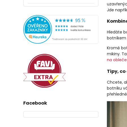
uzavřených
Jde napřík
Kombinov
Hledáte b
botníkem 
Kromě bot
mikiny. Ta
na obleče
Tipy, co
Chcete, a
botníku v
přehledně
Facebook