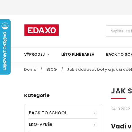
VÝPRODEJ
LÉTO PLNÉ BAREV
BACK TO SC
Domů
/
BLOG
/
Jak skladovat boty a jak si udě
JAK 
Kategorie
24.10.2022
BACK TO SCHOOL
EKO-VYBĚR
Vadí v