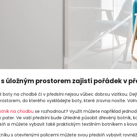
 s úložným prostorem zajistí pořádek v př
boty na chodbě či v předsíni nejsou vůbec dobrou vizitkou. Dejt
ostorem, do kterého vyskládejte boty, které zrovna nosíte. Voln
otník na chodbu
se rozhodnout? Využít můžete například jednod
k pater. Ve vaší předsíni bude úhledně působit dřevěný botník, 
síň si můžete vybavit také praktickým textilním botníkem s ko
níku s otevřenými policemi můžete svou předsíň vybavit rovn