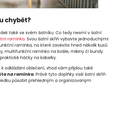
ku chybět?
dek také ve svém šatníku. Co tedy nesmí v šatní
atní ramínka
. Svou šatní skříň vybavte jednoduchými
unkční ramínka, na které zavěsíte hned několik kusů
y, multifunkční ramínko na košile, mikiny či bundy
 praktické háčky na kabelky.
y k odkládání oblečení, vhod vám přijdou také
išta na ramínka
. Právě tyto doplňky vaši šatní skříň
výsledku působit přehledným a organizovaným