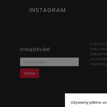
INSTAGRAM
Probíhají
VYHLEDÁVÁNÍ
webu eda
Děkujeme 
na problé
marketin
Hledat
Używamy plików co