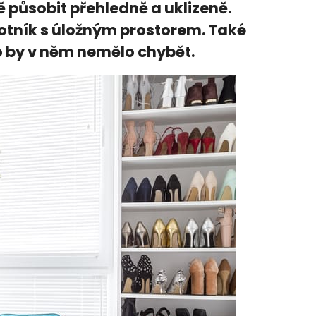
 působit přehledně a uklizeně.
 botník s úložným prostorem. Také
o by v něm nemělo chybět.