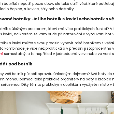
 botníků nepatří pouze obuv, ale také další věci, které potřebuj
lad o čepice, rukavice, šály nebo deštníky.
ané botníky: Je libo botník s lavicí nebo botník s 
otník s úložným prostorem, který má více praktických funkcí? 
s lavicí, na kterém se vám bude při nazouvání a vyzouvání bot 
níku s lavicí můžete svou předsíň vybavit také botníkem s věšák
to kombinace je více než praktická a v předsíni ji stoprocentně v
ní
samostatný, a to například v jednoduché verzi nebo ve verzi s 
 dát pod botník
by váš botník působil opravdu úhledným dojmem? Své boty do n
ám mohou pomoci také praktické organizéry na boty a krabice n
 seřazenou. Díky těmto praktickým doplňkům využijete místo 