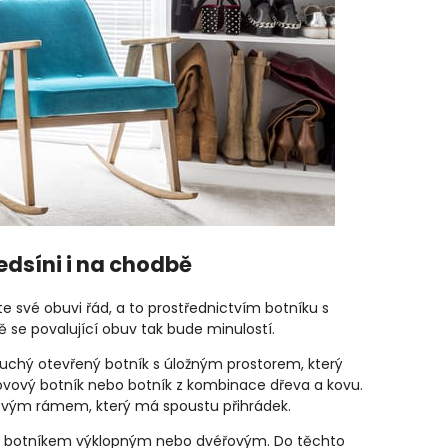
edsíni i na chodbě
e své obuvi řád, a to prostřednictvím botníku s
ě se povalující obuv tak bude minulostí.
uchý otevřený botník s úložným prostorem, který
kovový botník nebo botník z kombinace dřeva a kovu.
vovým rámem, který má spoustu přihrádek.
ěž botníkem výklopným nebo dvéřovým. Do těchto