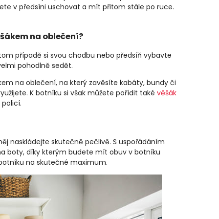
ete v předsíni uschovat a mít přitom stále po ruce.
věšákem na oblečení?
V tom případě si svou chodbu nebo předsíň vybavte
velmi pohodlně sedět.
em na oblečení, na který zavěsíte kabáty, bundy či
yužijete. K botníku si však můžete pořídit také
věšák
policí.
ěj naskládejte skutečně pečlivě. S uspořádáním
a boty, díky kterým budete mít obuv v botníku
v botníku na skutečné maximum.