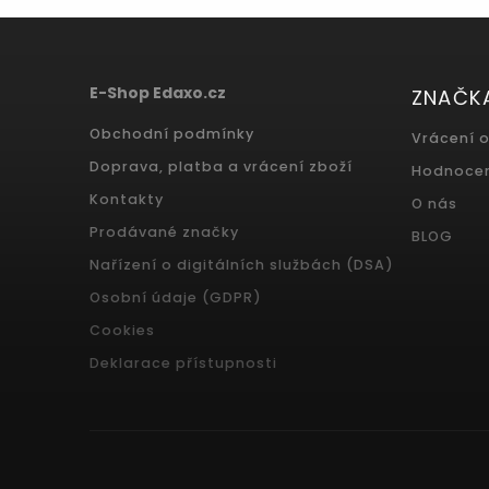
E-Shop Edaxo.cz
ZNAČK
Obchodní podmínky
Vrácení 
Doprava, platba a vrácení zboží
Hodnoce
Kontakty
O nás
Prodávané značky
BLOG
Nařízení o digitálních službách (DSA)
Osobní údaje (GDPR)
Cookies
Deklarace přístupnosti