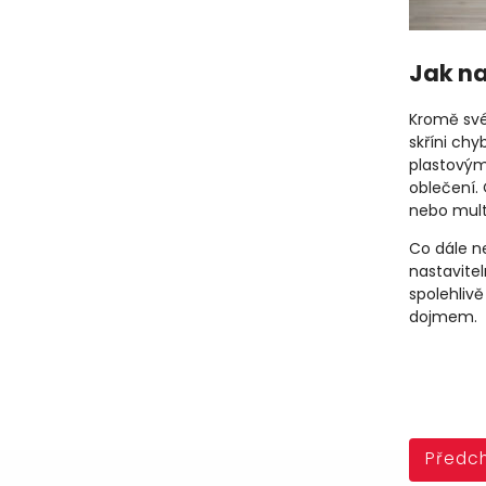
Jak na
Kromě své
skříni ch
plastovým
oblečení. 
nebo multi
Co dále ne
nastavite
spolehliv
dojmem.
Předch