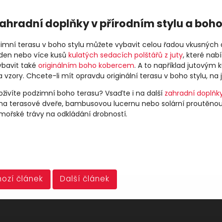
ahradní doplňky v přírodním stylu a boho
imní terasu v boho stylu můžete vybavit celou řadou vkusných 
eden nebo více kusů
kulatých sedacích polštářů z juty
, které nab
bavit také
originálním boho kobercem
. A to například jutový
 vzory. Chcete-li mít opravdu originální terasu v boho stylu, n
oživíte podzimní boho terasu? Vsaďte i na další
zahradní doplňky
a terasové dveře, bambusovou lucernu nebo solární proutěnou l
 mořské trávy na odkládání drobností.
ozí článek
Další článek