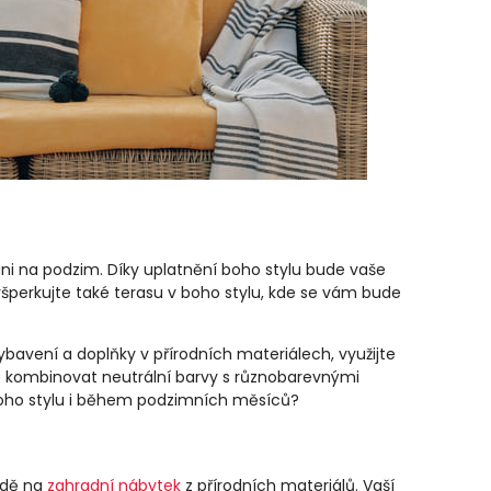
ni na podzim. Díky uplatnění boho stylu bude vaše
yšperkujte také terasu v boho stylu, kde se vám bude
ybavení a doplňky v přírodních materiálech, využijte
e kombinovat neutrální barvy s různobarevnými
boho stylu i během podzimních měsíců?
řadě na
zahradní nábytek
z přírodních materiálů. Vaší