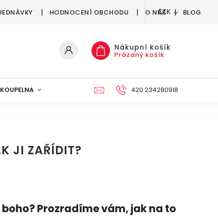
JEDNÁVKY
HODNOCENÍ OBCHODU
O NÁS
BLOG
CZK
Nákupní košík
Prázdný košík
KOUPELNA
KUCHYNĚ
DEKORACE
420 234280918
NÁBYTEK A
 JI ZAŘÍDIT?
lu boho? Prozradíme vám, jak na to