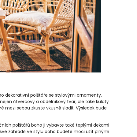
 dekorativní polštáře se stylovými ornamenty,
 nejen čtvercový a obdélníkový tvar, ale také kulatý
eré mezi sebou zkuste vkusně sladit. Výsledek bude
ních polštářů boho ji vybavte také teplými dekami
a své zahradě ve stylu boho budete moci užít plnými