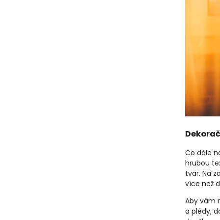
Dekoračn
Co dále n
hrubou te
tvar. Na z
více než 
Aby vám n
a plédy, 