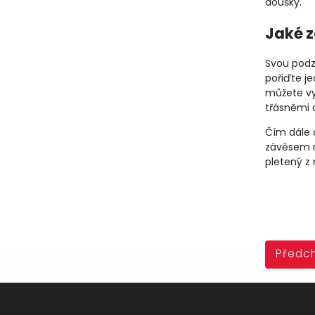
doušky.
Jaké z
Svou podz
pořiďte j
můžete vy
třásněmi a
Čím dále 
závěsem n
pletený z
Předch