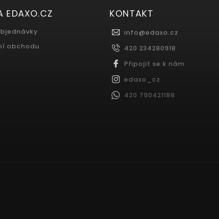
A EDAXO.CZ
KONTAKT
objednávky
info
@
edaxo.cz
ní obchodu
420 234280918
Připojit se k nám
edaxo_cz
420 790421188