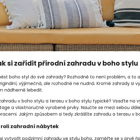
jak si zařídit přírodní zahradu v boho stylu
ést boho styl do své zahrady? Rozhodně to není problém, a to a
riginální, výjimečná, ale rozhodně ne nudná. Kromě zahrady si v
im nádherně lebedit.
zahradu v boho stylu a terasu v boho stylu typické? Vsaďte na v
ntage a vlastnoručně vyrobené prvky. Naučte se mezi sebou dál
racemi. Jakým způsobem si tedy zkrášlíte zahradu a terasu v 
 roli zahradní nábytek
 si vytvořit podzimní zahradu ve stylu boho, zaměřte se v prvé 