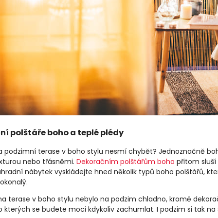
í polštáře boho a teplé plédy
a podzimní terase v boho stylu nesmí chybět? Jednoznačně boho
xturou nebo třásněmi.
Dekoračním polštářům boho
přitom sluší
ahradní nábytek vyskládejte hned několik typů boho polštářů, kt
dokonalý.
a terase v boho stylu nebylo na podzim chladno, kromě dekorač
do kterých se budete moci kdykoliv zachumlat. I podzim si tak n