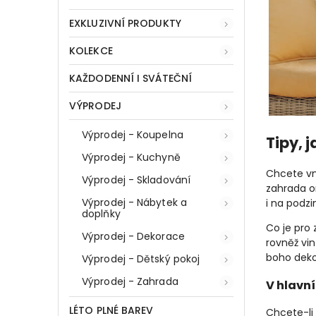
EXKLUZIVNÍ PRODUKTY
KOLEKCE
KAŽDODENNÍ I SVÁTEČNÍ
VÝPRODEJ
Výprodej - Koupelna
Tipy, 
Výprodej - Kuchyně
Chcete vn
Výprodej - Skladování
zahrada o
Výprodej - Nábytek a
i na podz
doplňky
Co je pro 
Výprodej - Dekorace
rovněž vi
boho deko
Výprodej - Dětský pokoj
Výprodej - Zahrada
V hlavní
LÉTO PLNÉ BAREV
Chcete-li