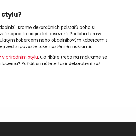
 stylu?
doplňků. Kromě dekoračních polštářů boho si
ízejí naprosto originální posezení. Podlahu terasy
m kulatým kobercem nebo obdélníkovým kobercem s
a její zeď si pověste také nástěnné makramé.
 v přírodním stylu
. Co říkáte třeba na makramé se
ucernu? Pořídit si můžete také dekorativní koš