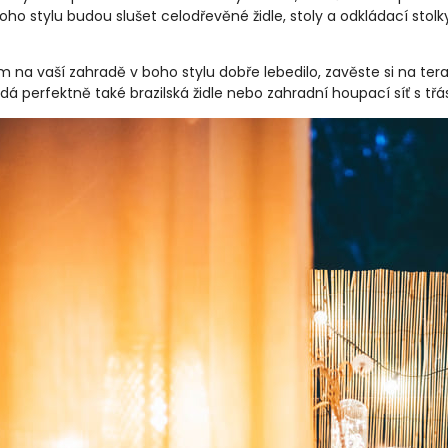
oho stylu budou slušet celodřevěné židle, stoly a odkládací stol
 na vaší zahradě v boho stylu dobře lebedilo, zavěste si na tera
dá perfektně také brazilská židle nebo zahradní houpací síť s tř