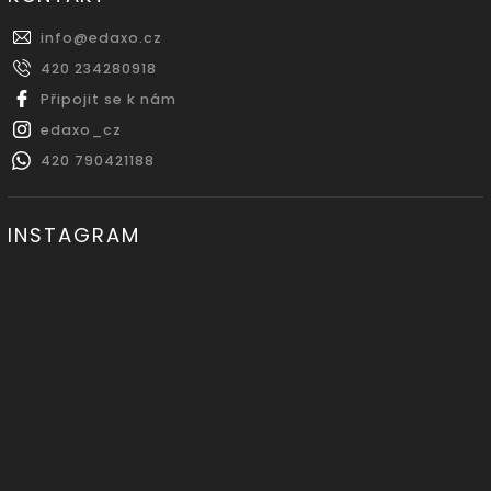
info
@
edaxo.cz
420 234280918
Připojit se k nám
edaxo_cz
420 790421188
INSTAGRAM