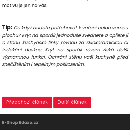
motivu je jen na vás.
Tip:
Co když budete potřebovat k vaření celou varnou
plochu? Kryt na sporák jednoduše zvednete a opřete ji
o stěnu kuchyňské linky rovnou za sklokeramickou či
indukční deskou. Kryt na sporák rázem získá další
významnou funkci. Ochrání stěnu vaší kuchyně před
znečištěním i tepelným poškozením.
Předchozí článek
Další článek
E-Shop Edaxo.cz