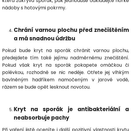
která zakrývá sporák, pak jednoduše odkládejte horké
nádoby s hotovými pokrmy.
Chrání varnou plochu před znečištěním
a má snadnou údržbu
Pokud bude kryt na sporák chránit varnou plochu,
předejdete tím také jejímu nadměrnému znečištění.
Pokud však kryt na sporák pokapete omáčkou či
polévkou, rozhodně se nic neděje. Otřete jej vlhkým
bavlněným hadříkem namočeným v jarové vodě,
rázem se bude opět lesknout novotou.
Kryt na sporák je antibakteriální a
neabsorbuje pachy
Při vaření jistě oceníte i další pozitivní vlastnosti krytu