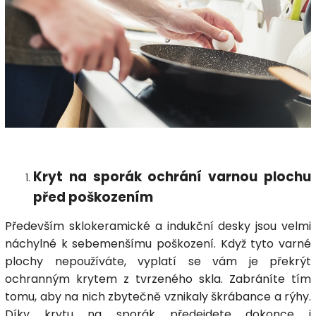
Kryt na sporák ochrání varnou plochu
před poškozením
Především sklokeramické a indukční desky jsou velmi
náchylné k sebemenšímu poškození. Když tyto varné
plochy nepoužíváte, vyplatí se vám je překrýt
ochranným krytem z tvrzeného skla. Zabráníte tím
tomu, aby na nich zbytečně vznikaly škrábance a rýhy.
Díky krytu na sporák předejdete dokonce i