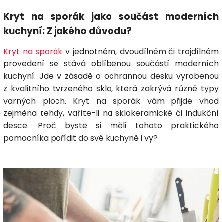
Kryt na sporák jako součást moderních
kuchyní: Z jakého důvodu?
Kryt na sporák
v jednotném, dvoudílném či trojdílném
provedení se stává oblíbenou součástí moderních
kuchyní. Jde v zásadě o ochrannou desku vyrobenou
z kvalitního tvrzeného skla, která zakrývá různé typy
varných ploch. Kryt na sporák vám přijde vhod
zejména tehdy, vaříte-li na sklokeramické či indukční
desce. Proč byste si měli tohoto praktického
pomocníka pořídit do své kuchyně i vy?