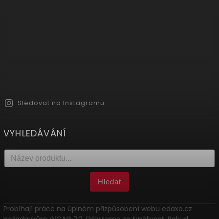
Sledovat na Instagramu
VYHLEDÁVÁNÍ
Hledat
Probíhají práce na úplném přizpůsobení webu edaxo.cz
požadavkům WCAG 2.2. Děkujeme za trpělivost. Pokud