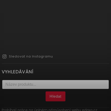
Sledovat na Instagramu
VYHLEDÁVÁNÍ
Hledat
Probíhají práce na úplném přizpůsobení webu edaxo.cz