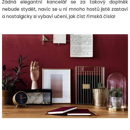
Žádná elegantní kancelář se za takový doplněk
nebude stydět, navíc se u ní mnoho hostů jistě zastaví
a nostalgicky si vybaví učení, jak číst římská čísla!