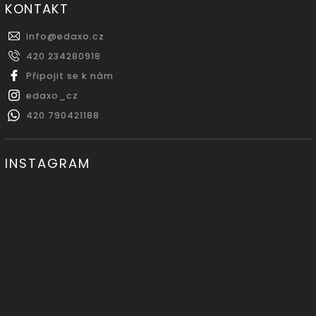
KONTAKT
info
@
edaxo.cz
420 234280918
Připojit se k nám
edaxo_cz
420 790421188
INSTAGRAM