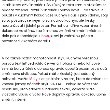
je trik, který oživí interiér. Díky různým texturám a efektům se
budete změnou textilií v interiéru přímo bavit – co takhle je
použít i v kuchyni? Pokud vaše kuchyň slouží i jako jídelna, stojí
za to postarat se nejen o samotnou kuchyň, ale hezky
naaranžovat i jídelní prostor. Pomohou i dříve vzpomínané
dekorace na stěnu, které mohou změnit vnímání místnosti,
dále pak odpovídající
ubrus
, který je známkou péče a
pozornosti v každém detailu.
A co takhle rozbít monotónnost stylu kuchyně výraznou
barvou textilií? Jednolitá červená, hořčičná nebo láhvově
zelená barva látek a ubrusu opravdu upoutá pozornost a udá
směr nové stylizace. Pokud máte klasický, jednoduchý
nábytek, zvažte
látky
s originálním vzorem, které do místnosti
vnesou jemný nádech stylu VINTAGE. Pokud se vám toto
řešení líbí, prohlédněte si nabídku textilií, vyberte si dle
vlastního vkusu a voila! Nové doplňky opravdu dokážou úplně
změnit interiér.