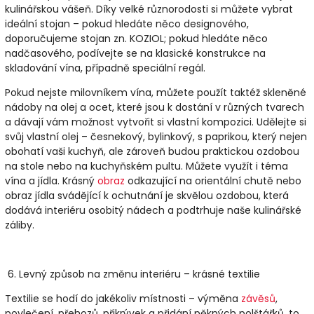
kulinářskou vášeň. Díky velké různorodosti si můžete vybrat
ideální stojan – pokud hledáte něco designového,
doporučujeme stojan zn. KOZIOL; pokud hledáte něco
nadčasového, podívejte se na klasické konstrukce na
skladování vína
, případně speciální regál.
Pokud nejste milovníkem vína, můžete použít taktéž
skleněné
nádoby na olej a ocet
, které jsou k dostání v různých tvarech
a dávají vám možnost vytvořit si vlastní kompozici. Udělejte si
svůj vlastní olej – česnekový, bylinkový, s paprikou, který nejen
obohatí vaši kuchyň, ale zároveň budou praktickou ozdobou
na stole nebo na kuchyňském pultu. Můžete využít i téma
vína a jídla. Krásný
obraz
odkazující na orientální chutě nebo
obraz jídla svádějící k ochutnání je skvělou ozdobou, která
dodává interiéru osobitý nádech a podtrhuje naše kulinářské
záliby.
6.
Levný způsob na změnu interiéru – krásné textilie
Textilie se hodí do jakékoliv místnosti – výměna
závěsů
,
povlečení, přehozů, přikrývek a přidání pěkných polštářků, to