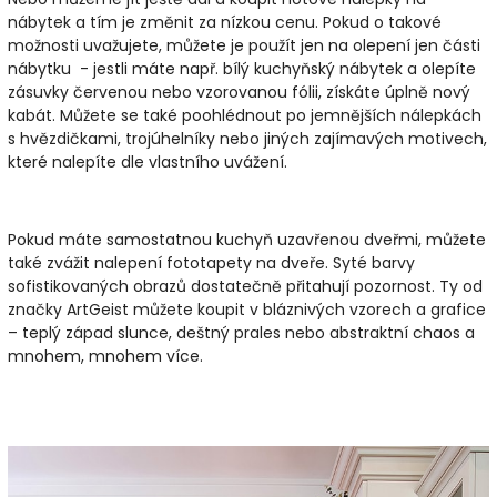
nábytek a tím je změnit za nízkou cenu. Pokud o takové
možnosti uvažujete, můžete je použít jen na olepení jen části
nábytku - jestli máte např. bílý kuchyňský nábytek a olepíte
zásuvky červenou nebo vzorovanou fólii, získáte úplně nový
kabát. Můžete se také poohlédnout po jemnějších nálepkách
s hvězdičkami, trojúhelníky nebo jiných zajímavých motivech,
které nalepíte dle vlastního uvážení.
Pokud máte samostatnou kuchyň uzavřenou dveřmi, můžete
také zvážit nalepení fototapety na dveře. Syté barvy
sofistikovaných obrazů dostatečně přitahují pozornost. Ty od
značky ArtGeist můžete koupit v bláznivých vzorech a grafice
– teplý západ slunce, deštný prales nebo abstraktní chaos a
mnohem, mnohem více.