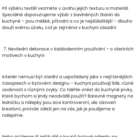
Při výběru textilií vezměte v úvahu jejich texturu a materiál.
Speciálně doporučujeme výběr z bavlněných tkanin do
kuchyně – jsou měkké, přírodní a co je nejdůležitější – dlouho
slouží svému účelu, což je zejména v kuchyni zásadní.
7.
Nevšední dekorace v každodenním používání – o vlastních
motivech v kuchyni
Interiér nemusí být sterilní a uspořádaný jako v nejčtenějších
časopisech o bytovém designu – kuchyni používají lidé, různé
osobnosti s různými zvyky. Co takhle vnést do kuchyně prvky,
které bychom si jindy neodvážili použít? Barevné magnety na
ledničku a nálepky jsou sice kontroverzní, ale zároveň
kreativní, protože záleží jen na vás, jak je použijeme a
nalepíme.
Nebo můžeme jít ještě dál a koupit hotové nálepky na