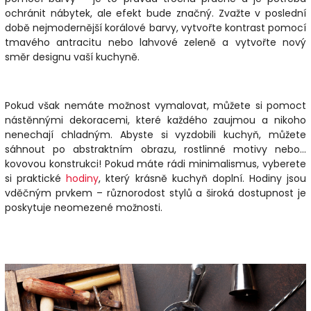
ochránit nábytek, ale efekt bude značný. Zvažte v poslední
době nejmodernější korálové barvy, vytvořte kontrast pomocí
tmavého antracitu nebo lahvové zeleně a vytvořte nový
směr designu vaší kuchyně.
Pokud však nemáte možnost vymalovat, můžete si pomoct
nástěnnými dekoracemi, které každého zaujmou a nikoho
nenechají chladným. Abyste si vyzdobili kuchyň, můžete
sáhnout po abstraktním
obrazu
, rostlinné motivy nebo…
kovovou konstrukci! Pokud máte rádi minimalismus, vyberete
si praktické
hodiny
, který krásně kuchyň doplní. Hodiny jsou
vděčným prvkem – různorodost stylů a široká dostupnost je
poskytuje neomezené možnosti.