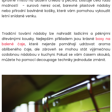
správné místo na uložení chleba a pečiva. Existuje celá řada
možností - surová nerez ocel, barevné plastové nádoby
nebo přírodní bavlněné košíky, které vám pomohou vykouzlit
letní snídaně venku.
Tradiční tovární nádoby lze nahradit ladícími a pěknými
dřevěnými kousky. Nejlepším příkladem jsou krásné
boxy na
balené čaje
, které nejenže pomáhají udržovat aroma
oblíbeného čaje, ale zároveň se mohou stát výjimečnou
ozdobnou nádobou v kuchyni. Pokud se vám časem okouká,
můžete ho pomocí decoupage techniky jednoduše změnit.