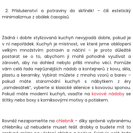
2.
Příslušenství a potraviny do skříněk! – čili estetický
minimalizmus z obálek časopisů
Žádná i dobře stylizovaná kuchyň nevypadá dobře, pokud je
v ní nepořádek. Kuchyň je místnost, ve které jsme obklopeni
velkým množstvím potravin a náčiní – je proto důležité
postarat se o to, abychom ji mohli pohodně využívat a
zároveň, aby na dohled nebylo příliš mnoho věcí. Pomůže
vám celá řada nejrůznějších nádob a kontejnerů z kovu, skla,
plastu a keramiky. Vybírat můžete z mnoha vzorů a barev –
pokud máte staromódní kuchyň s nábytkem z éry
„osmdesátek“, vyberte si klasické
sklenice
s kovovou sponou.
Pokud máte moderní kuchyň, vsaďte na
kovové nádoby
se
štítky nebo boxy s komiksovými motivy a potiskem.
Rovněž nezapomeňte na
chlebník
– díky správně vybranému
chlebníku už nebudete muset řešit drobky a budete mít to