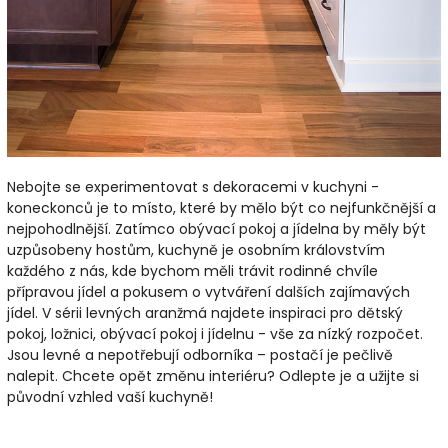
Nebojte se experimentovat s dekoracemi v kuchyni -
koneckonců je to místo, které by mělo být co nejfunkčnější a
nejpohodlnější. Zatímco obývací pokoj a jídelna by měly být
uzpůsobeny hostům, kuchyně je osobním královstvím
každého z nás, kde bychom měli trávit rodinné chvíle
přípravou jídel a pokusem o vytváření dalších zajímavých
jídel. V sérii levných aranžmá najdete inspiraci pro dětský
pokoj, ložnici, obývací pokoj i jídelnu - vše za nízký rozpočet.
Jsou levné a nepotřebují odborníka – postačí je pečlivě
nalepit. Chcete opět změnu interiéru? Odlepte je a užijte si
původní vzhled vaší kuchyně!