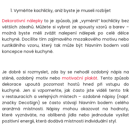
Vyměňte kachličky, aniž byste je museli rozbíjet
Dekorativní nálepky
to je způsob, jak „vyměnit“ kachličky bez
větších zásahů. Můžete si vybrat ze spousty vzorů a barev –
možná byste měli zvážit nalepení nálepek po celé délce
kuchyně. Docílíte tím zajímavého mozaikového motivu nebo
rustikálního vzoru
, který tak může být hlavním bodem vaší
koncepce nové kuchyně.
Je dobré si rozmyslet, zda by se nehodil ozdobný nápis na
stěně, ozdobný motiv nebo
motivační plakát
. Tento způsob
dekorace upoutá pozornost hostů hned při vstupu do
kuchyně. Jen si vzpomeňte, jak často jste viděli tento trik
v restauracích a veřejných místech – ozdobné nápisy (např.
značky DecoSign) se často stávají hlavním bodem celého
aranžmá místnosti. Nápisy mohou okazovat na hodnoty,
které vyznáváte, na oblíbená jídla nebo jednoduše vysílat
pozitivní energii, která dodává místnosti individuální styl.