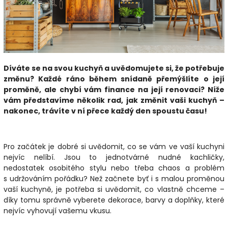
Díváte se na svou kuchyň a uvědomujete si, že potřebuje
změnu? Každé ráno během snídaně přemýšlíte o její
proměně, ale chybí vám finance na její renovaci? Níže
vám představíme několik rad, jak změnit vaši kuchyň –
nakonec, trávíte v ní přece každý den spoustu času!
Pro začátek je dobré si uvědomit, co se vám ve vaší kuchyni
nejvíc nelíbí. Jsou to jednotvárné nudné kachličky,
nedostatek osobitého stylu nebo třeba chaos a problém
s udržováním pořádku? Než začnete byť i s malou proměnou
vaší kuchyně, je potřeba si uvědomit, co vlastně chceme –
díky tomu správně vyberete dekorace, barvy a doplňky, které
nejvíc vyhovují vašemu vkusu.