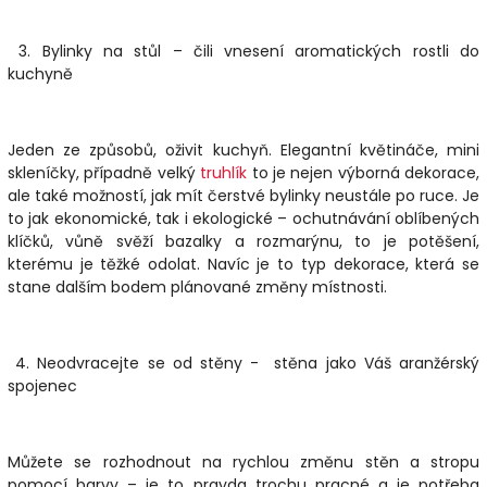
3.
Bylinky na stůl – čili vnesení aromatických rostli do
kuchyně
Jeden ze způsobů, oživit kuchyň. Elegantní
k
větináč
e, mini
skleníčky, případně velký
truhlík
to je nejen výborná dekorace,
ale také možností, jak mít čerstvé bylinky neustále po ruce. Je
to jak ekonomické, tak i ekologické – ochutnávání oblíbených
klíčků, vůně svěží bazalky a rozmarýnu, to je potěšení,
kterému je těžké odolat. Navíc je to typ dekorace, která se
stane dalším bodem plánované změny místnosti.
4.
Neodvracejte se od stěny - stěna jako Váš aranžérský
spojenec
Můžete se rozhodnout na rychlou změnu stěn a stropu
pomocí barvy – je to pravda trochu pracné a je potřeba