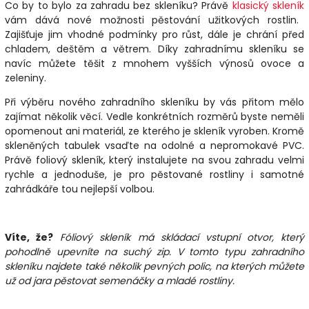
Co by to bylo za zahradu bez skleníku? Právě
klasický skleník
vám dává nové možnosti pěstování užitkových rostlin.
Zajišťuje jim vhodné podmínky pro růst, dále je chrání před
chladem, deštěm a větrem. Díky zahradnímu skleníku se
navíc můžete těšit z mnohem vyšších výnosů ovoce a
zeleniny.
Při výběru nového zahradního skleníku by vás přitom mělo
zajímat několik věcí. Vedle konkrétních rozměrů byste neměli
opomenout ani materiál, ze kterého je skleník vyroben. Kromě
skleněných tabulek vsaďte na odolné a nepromokavé PVC.
Právě foliový skleník, který instalujete na svou zahradu velmi
rychle a jednoduše, je pro pěstované rostliny i samotné
zahrádkáře tou nejlepší volbou.
Víte, že?
Fóliový skleník má skládací vstupní otvor, který
pohodlně upevníte na suchý zip. V tomto typu zahradního
skleníku najdete také několik pevných polic, na kterých můžete
už od jara pěstovat semenáčky a mladé rostliny.