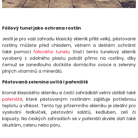
Fóliový tunel jako ochrana rostlin
Jestli je pro vaši zahradu klasický skleník příliš velký, pěstované
rostliny můžete před chladem, větrem a deštěm ochránit
také pomocí
fóliového tunelu
. Stačí tento tunelový skleník
vyrobený z odolného plastu položit přímo na rostliny, díky
čemuž se zanedlouho dočkáte domácího ovoce a zeleniny
plných vitamínů a minerálů.
Pěstovaná zelenina uvítá i pařeniště
Kromě klasického skleníku si čeští zahrádkáři velmi oblíbili také
pařeniště
, které pěstovaným rostlinám zajišťuje potřebnou
teplotu a vlhkost. Tento typ přízemního skleníku je ideální pro
vysévání ředkviček, pěstování salátů, kedluben, zelí či
kapusty. Na českých zahradách se v pařeništi skvěle daří také
okurkám, celeru nebo póru.