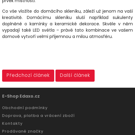
prvek místnosti.
Co vše vložíte do domácího skleníku, záleží už jenom na vaší
kreativitě. Domácímu skleníku sluší například sukulenty
doplněné o kamínky a keramické dekorace. Skvěle v něm
vypadají také LED světla – právě tato kombinace ve vašem
domově vytvoří velmi příjemnou a milou atmosféru.
Předchozí článek
Další článek
E-Shop Edaxo.cz
Obchodní podmínky
Doprava, platba a vrácení zboží
Kontakty
Prodávané značky