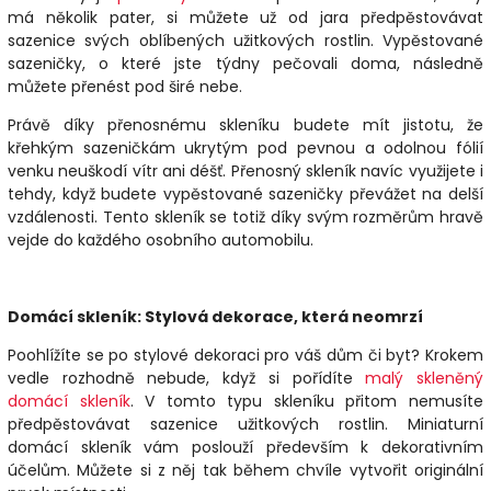
má několik pater, si můžete už od jara předpěstovávat
sazenice svých oblíbených užitkových rostlin. Vypěstované
sazeničky, o které jste týdny pečovali doma, následně
můžete přenést pod širé nebe.
Právě díky přenosnému skleníku budete mít jistotu, že
křehkým sazeničkám ukrytým pod pevnou a odolnou fólií
venku neuškodí vítr ani déšť. Přenosný skleník navíc využijete i
tehdy, když budete vypěstované sazeničky převážet na delší
vzdálenosti. Tento skleník se totiž díky svým rozměrům hravě
vejde do každého osobního automobilu.
Domácí skleník: Stylová dekorace, která neomrzí
Poohlížíte se po stylové dekoraci pro váš dům či byt? Krokem
vedle rozhodně nebude, když si pořídíte
malý skleněný
domácí skleník
. V tomto typu skleníku přitom nemusíte
předpěstovávat sazenice užitkových rostlin. Miniaturní
domácí skleník vám poslouží především k dekorativním
účelům. Můžete si z něj tak během chvíle vytvořit originální