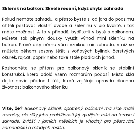
Skleník na balkon: Skvělé řešení, když chybí zahrada
Pokud nemáte zahradu, a přesto byste si od jara do podzimu
chtěli pěstovat vlastní ovoce a zeleninu v bio kvalitě, i tak
máte možnost. A to v případě, bydlíte-li v bytě s balkonem.
Můžete tak plnými doušky využít výhod mini skleníku na
balkon. Právě díky němu vám vznikne minizahrada, v níž se
můžete během sezony těšit z voňavých bylinek, čerstvých
okurek, rajčat, paprik nebo také stále plodících jahod.
Rozhodněte se přitom pro balkonový skleník se stabilní
konstrukcí, která odolá všem rozmarům počasí. Místo skla
dejte navíc přednost fólii, která zajišťuje opravdu dlouhou
životnost balkonového skleníku.
Víte, že?
Balkonový skleník opatřený policemi má sice malé
rozměry, ale díky jeho praktičnosti jej využijete také na terase i
zahradě. Zvlášť v jarních měsících je vhodný pro pěstování
semenáčků a mladých rostlin.