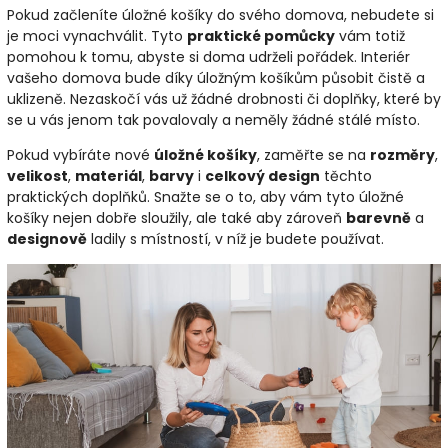
Pokud začleníte úložné košíky do svého domova, nebudete si
je moci vynachválit. Tyto
praktické pomůcky
vám totiž
pomohou k tomu, abyste si doma udrželi pořádek. Interiér
vašeho domova bude díky úložným košíkům působit čistě a
uklizeně. Nezaskočí vás už žádné drobnosti či doplňky, které by
se u vás jenom tak povalovaly a neměly žádné stálé místo.
Pokud vybíráte nové
úložné košíky
, zaměřte se na
rozměry
,
velikost
,
materiál
,
barvy
i
celkový design
těchto
praktických doplňků. Snažte se o to, aby vám tyto úložné
košíky nejen dobře sloužily, ale také aby zároveň
barevně
a
designově
ladily s místností, v níž je budete používat.