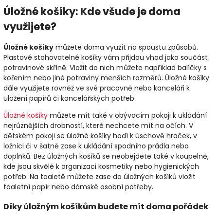
Úložné košíky: Kde všude je doma
využijete?
Úložné košíky
můžete doma využít na spoustu způsobů.
Plastové stohovatelné košíky vám přijdou vhod jako součást
potravinové skříně. Vložit do nich můžete například balíčky s
kořením nebo jiné potraviny menších rozměrů. Úložné košíky
dále využijete rovněž ve své pracovně nebo kanceláři k
uložení papírů či kancelářských potřeb.
Úložné košíky
můžete mít také v obývacím pokoji k ukládání
nejrůznějších drobností, které nechcete mít na očích. V
dětském pokoji se úložné košíky hodí k úschově hraček, v
ložnici či v šatně zase k ukládání spodního prádla nebo
doplňků. Bez úložných košíků se neobejdete také v koupelně,
kde jsou skvělé k organizaci kosmetiky nebo hygienických
potřeb. Na toaletě můžete zase do úložných košíků vložit
toaletní papír nebo dámské osobní potřeby.
Díky úložným košíkům budete mít doma pořádek