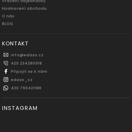
Vrácení objednávky
Hodnocení obchodu
O nás
BLOG
KONTAKT
info
@
edaxo.cz
420 234280918
Připojit se k nám
edaxo_cz
420 790421188
INSTAGRAM