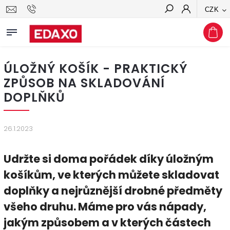
CZK
Hledat
ÚLOŽNÝ KOŠÍK - PRAKTICKÝ
ZPŮSOB NA SKLADOVÁNÍ
DOPLŇKŮ
26.1.2023
Udržte si doma pořádek díky úložným
košíkům, ve kterých můžete skladovat
doplňky a nejrůznější drobné předměty
všeho druhu. Máme pro vás nápady,
jakým způsobem a v kterých částech