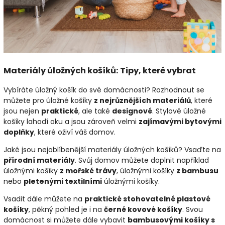
Materiály úložných košíků: Tipy, které vybrat
Vybíráte úložný košík do své domácnosti? Rozhodnout se
můžete pro úložné košíky
z nejrůznějších materiálů
, které
jsou nejen
praktické
, ale také
designové
. Stylové úložné
košíky lahodí oku a jsou zároveň velmi
zajímavými bytovými
doplňky
, které oživí váš domov.
Jaké jsou nejoblíbenější materiály úložných košíků? Vsaďte na
přírodní materiály
. Svůj domov můžete doplnit například
úložnými košíky
z mořské trávy
, úložnými košíky
z bambusu
nebo
pletenými textilními
úložnými košíky.
Vsadit dále můžete na
praktické stohovatelné plastové
košíky
, pěkný pohled je i na
černé kovové košíky
. Svou
domácnost si můžete dále vybavit
bambusovými košíky s