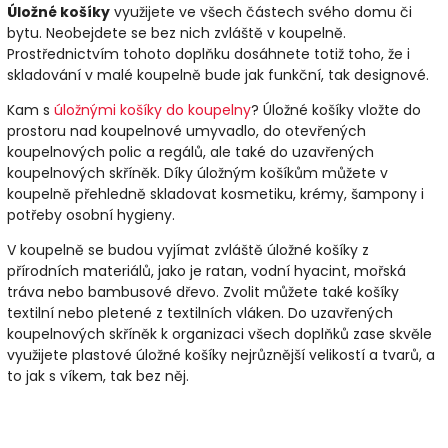
Úložné košíky
využijete ve všech částech svého domu či
bytu. Neobejdete se bez nich zvláště v koupelně.
Prostřednictvím tohoto doplňku dosáhnete totiž toho, že i
skladování v malé koupelně bude jak funkční, tak designové.
Kam s
úložnými košíky do koupelny
? Úložné košíky vložte do
prostoru nad koupelnové umyvadlo, do otevřených
koupelnových polic a regálů, ale také do uzavřených
koupelnových skříněk. Díky úložným košíkům můžete v
koupelně přehledně skladovat kosmetiku, krémy, šampony i
potřeby osobní hygieny.
V koupelně se budou vyjímat zvláště úložné košíky z
přírodních materiálů, jako je ratan, vodní hyacint, mořská
tráva nebo bambusové dřevo. Zvolit můžete také košíky
textilní nebo pletené z textilních vláken. Do uzavřených
koupelnových skříněk k organizaci všech doplňků zase skvěle
využijete plastové úložné košíky nejrůznější velikostí a tvarů, a
to jak s víkem, tak bez něj.