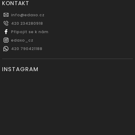
KONTAKT
info
@
edaxo.cz
420 234280918
Připojit se k nám
edaxo_cz
420 790421188
INSTAGRAM