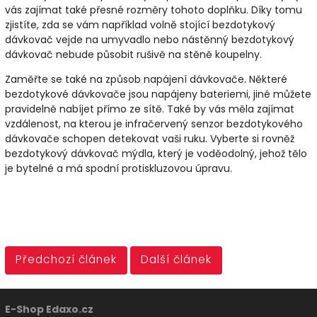
vás zajímat také přesné rozměry tohoto doplňku. Díky tomu
zjistíte, zda se vám například volně stojící bezdotykový
dávkovač vejde na umyvadlo nebo nástěnný bezdotykový
dávkovač nebude působit rušivě na stěně koupelny.
Zaměřte se také na způsob napájení dávkovače. Některé
bezdotykové dávkovače jsou napájeny bateriemi, jiné můžete
pravidelně nabíjet přímo ze sítě. Také by vás měla zajímat
vzdálenost, na kterou je infračervený senzor bezdotykového
dávkovače schopen detekovat vaši ruku. Vyberte si rovněž
bezdotykový dávkovač mýdla, který je voděodolný, jehož tělo
je bytelné a má spodní protiskluzovou úpravu.
Předchozí článek
Další článek
E-Shop Edaxo.cz