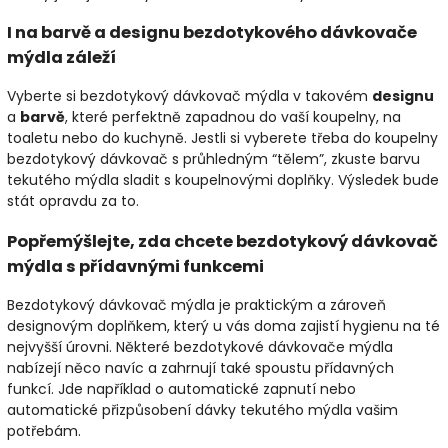
I na barvě a designu bezdotykového dávkovače
mýdla záleží
Vyberte si bezdotykový dávkovač mýdla v takovém
designu
a
barvě
, které perfektně zapadnou do vaší koupelny, na
toaletu nebo do kuchyně. Jestli si vyberete třeba do koupelny
bezdotykový dávkovač s průhledným “tělem”, zkuste barvu
tekutého mýdla sladit s koupelnovými doplňky. Výsledek bude
stát opravdu za to.
Popřemýšlejte, zda chcete bezdotykový dávkovač
mýdla s přídavnými funkcemi
Bezdotykový dávkovač mýdla je praktickým a zároveň
designovým doplňkem, který u vás doma zajistí hygienu na té
nejvyšší úrovni. Některé bezdotykové dávkovače mýdla
nabízejí něco navíc a zahrnují také spoustu přídavných
funkcí. Jde například o automatické zapnutí nebo
automatické přizpůsobení dávky tekutého mýdla vašim
potřebám.