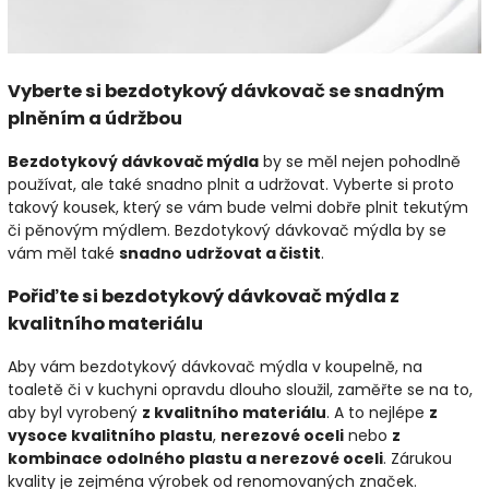
Vyberte si bezdotykový dávkovač se snadným
plněním a údržbou
Bezdotykový dávkovač mýdla
by se měl nejen pohodlně
používat, ale také snadno plnit a udržovat. Vyberte si proto
takový kousek, který se vám bude velmi dobře plnit tekutým
či pěnovým mýdlem. Bezdotykový dávkovač mýdla by se
vám měl také
snadno udržovat a čistit
.
Pořiďte si bezdotykový dávkovač mýdla z
kvalitního materiálu
Aby vám bezdotykový dávkovač mýdla v koupelně, na
toaletě či v kuchyni opravdu dlouho sloužil, zaměřte se na to,
aby byl vyrobený
z kvalitního materiálu
. A to nejlépe
z
vysoce kvalitního plastu
,
nerezové oceli
nebo
z
kombinace odolného plastu a nerezové oceli
. Zárukou
kvality je zejména výrobek od renomovaných značek.