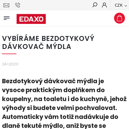
CZK
Hledat
VYBÍRÁME BEZDOTYKOVÝ
DÁVKOVAČ MÝDLA
24.1.2023
Bezdotykový dávkovač mýdla je
vysoce praktickým doplňkem do
koupelny, na toaletu i do kuchyně, jehož
výhody si budete velmi pochvalovat.
Automaticky vám totiž nadávkuje do
dlaně tekuté mýdlo, aniž byste se