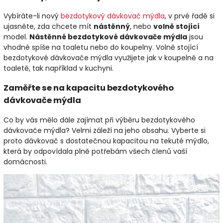
Vybíráte-li nový
bezdotykový dávkovač mýdla
, v prvé řadě si
ujasněte, zda chcete mít
nástěnný
, nebo
volně stojící
model.
Nástěnné bezdotykové dávkovače mýdla
jsou
vhodné spíše na toaletu nebo do koupelny. Volně stojící
bezdotykové dávkovače mýdla využijete jak v koupelně a na
toaletě, tak například v kuchyni.
Zaměřte se na kapacitu bezdotykového
dávkovače mýdla
Co by vás mělo dále zajímat při výběru bezdotykového
dávkovače mýdla? Velmi záleží na jeho obsahu. Vyberte si
proto dávkovač s dostatečnou kapacitou na tekuté mýdlo,
která by odpovídala plně potřebám všech členů vaší
domácnosti.