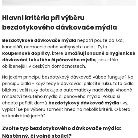
Hlavní kritéria při výběru
bezdotykového dávkovače mýdla
Bezdotykové dávkovače mýdla
nepatří pouze do škol,
kanceláří, nemocnic nebo veřejných toalet. Tyto
koupelnové doplňky
, které
umožňují snadné a hygienické
dávkování tekutého či pěnového mýdla
, jsou stále
oblíbenější i v českých domácnostech.
Na jakém principu bezdotykový dávkovač vůbec funguje? Na
principu čidla - když tedy k dávkovači přiložíte ruku, toto čidlo
blízkost vaší ruky detekuje a automaticky nadávkuje vhodné
množství tekutého mýdla či pěnového mýdla. Pokud si
chcete pořídit domů
bezdotykový dávkovač mýdla
i vy,
vyplatí se při výběru zaměřit hned na několik kritérií. O která
se konkrétně jedná?
Zvolte typ bezdotykového dávkovače mýdla:
Nástěnný, či volně stojící?