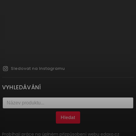
Sledovat na Instagramu
VYHLEDÁVÁNÍ
Hledat
Probíhají práce na úplném přizpůsobení webu edaxo.cz