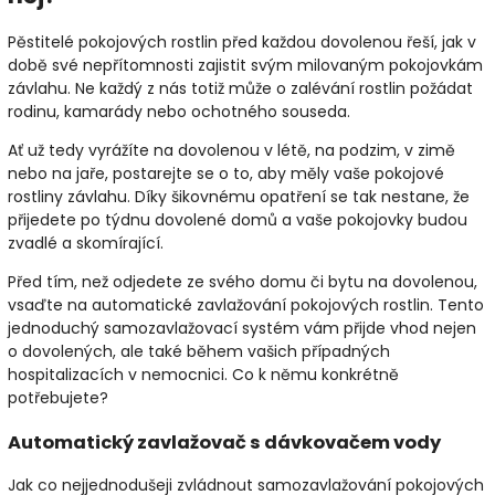
Pěstitelé pokojových rostlin před každou dovolenou řeší, jak v
době své nepřítomnosti zajistit svým milovaným pokojovkám
závlahu. Ne každý z nás totiž může o zalévání rostlin požádat
rodinu, kamarády nebo ochotného souseda.
Ať už tedy vyrážíte na dovolenou v létě, na podzim, v zimě
nebo na jaře, postarejte se o to, aby měly vaše pokojové
rostliny závlahu. Díky šikovnému opatření se tak nestane, že
přijedete po týdnu dovolené domů a vaše pokojovky budou
zvadlé a skomírající.
Před tím, než odjedete ze svého domu či bytu na dovolenou,
vsaďte na automatické zavlažování pokojových rostlin. Tento
jednoduchý samozavlažovací systém vám přijde vhod nejen
o dovolených, ale také během vašich případných
hospitalizacích v nemocnici. Co k němu konkrétně
potřebujete?
Automatický zavlažovač s dávkovačem vody
Jak co nejjednodušeji zvládnout samozavlažování pokojových