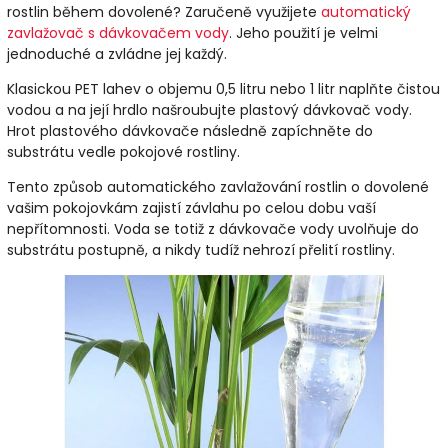
rostlin během dovolené? Zaručeně využijete
automatický
zavlažovač s dávkovačem vody
. Jeho použití je velmi
jednoduché a zvládne jej každý.
Klasickou PET lahev o objemu 0,5 litru nebo 1 litr naplňte čistou
vodou a na její hrdlo našroubujte plastový dávkovač vody.
Hrot plastového dávkovače následně zapíchněte do
substrátu vedle pokojové rostliny.
Tento způsob automatického zavlažování rostlin o dovolené
vašim pokojovkám zajistí závlahu po celou dobu vaší
nepřítomnosti. Voda se totiž z dávkovače vody uvolňuje do
substrátu postupně, a nikdy tudíž nehrozí přelití rostliny.