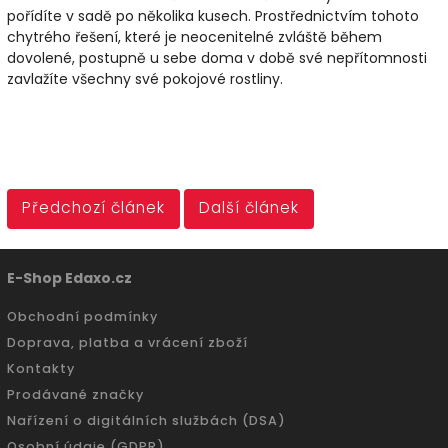
pořídíte v sadě po několika kusech. Prostřednictvím tohoto
chytrého řešení, které je neocenitelné zvláště během
dovolené, postupně u sebe doma v době své nepřítomnosti
zavlažíte všechny své pokojové rostliny.
Předchozí článek
Další článek
E-Shop Edaxo.cz
Obchodní podmínky
Doprava, platba a vrácení zboží
Kontakty
Prodávané značky
Nařízení o digitálních službách (DSA)
Osobní údaje (GDPR)