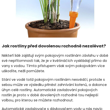
Jak rostliny před dovolenou rozhodně nezalévat?
Někteří lidé zajišťují svým pokojovým rostlinám závlahu v době
své nepřítomnosti tak, že je v květináčích vyskládají přímo do
vany s vodou. Tímto přístupem však svým pokojovkám více
uškodíte, nežli pomůžete.
Stání ve vodě totiž pokojovým rostlinám nesvědčí, protože s
sebou může ve výsledku přinést zahnívání kořenů, a dokonce
úhyn celé rostliny. Automatické zavlažování pokojových
rostlin je proto v době dovolených rozhodně tou nejlepší
volbou, pro kterou se můžete rozhodnout.
Automatické zavlažovače s dávkovačem vody u nás navíc