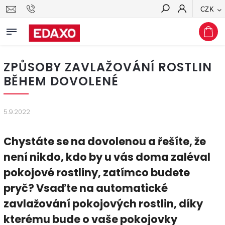
CZK
Hledat
ZPŮSOBY ZAVLAŽOVÁNÍ ROSTLIN
BĚHEM DOVOLENÉ
5.9.2022
Chystáte se na dovolenou a řešíte, že
není nikdo, kdo by u vás doma zaléval
pokojové rostliny, zatímco budete
pryč? Vsaďte na automatické
zavlažování pokojových rostlin, díky
kterému bude o vaše pokojovky