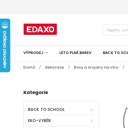
VÝPRODEJ
LÉTO PLNÉ BAREV
BACK TO SC
Domů
/
Dekorace
/
Boxy a stojany na víno
/
Kategorie
BACK TO SCHOOL
EKO-VYBĚR