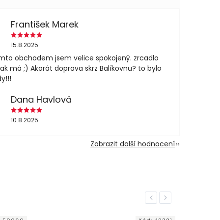
František Marek
15.8.2025
mto obchodem jsem velice spokojený. zrcadlo
jak má ;) Akorát doprava skrz Balíkovnu? to bylo
y!!!
Dana Havlová
10.8.2025
Zobrazit další hodnocení
Previous
Next