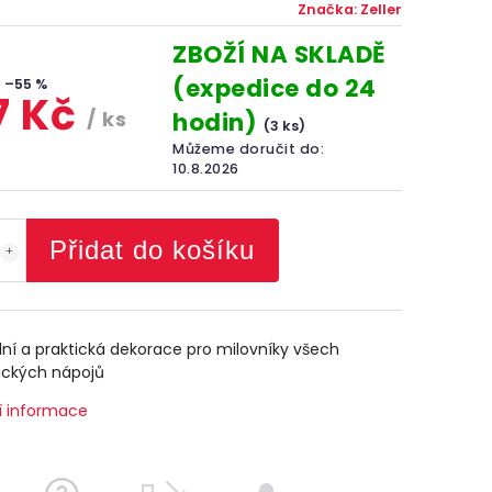
Značka:
Zeller
ZBOŽÍ NA SKLADĚ
(expedice do 24
–55 %
7 Kč
/ ks
hodin)
(3 ks)
Můžeme doručit do:
10.8.2026
Přidat do košíku
lní a praktická dekorace pro milovníky všech
ických nápojů
í informace