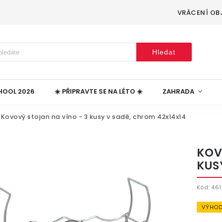
VRÁCENÍ OB
Hledat
HOOL 2026
☀️ PŘIPRAVTE SE NA LÉTO ☀️
ZAHRADA
Kovový stojan na víno - 3 kusy v sadě, chrom 42x14x14
KOV
KUS
Kód:
461
VÝHOD