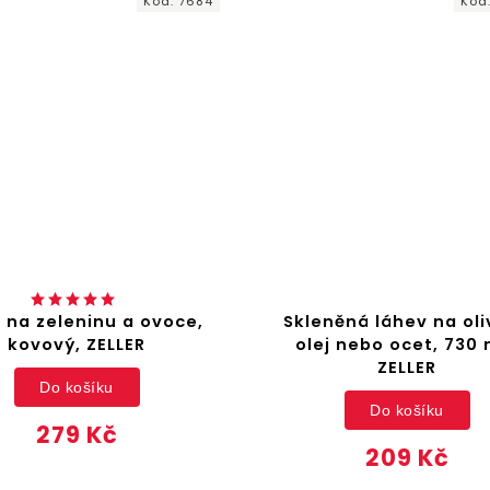
Kód:
7684
Kód:
50666
nu a ovoce,
Skleněná láhev na olivový
ELLER
olej nebo ocet, 730 ml ,
ZELLER
ku
Do košíku
Kč
209 Kč