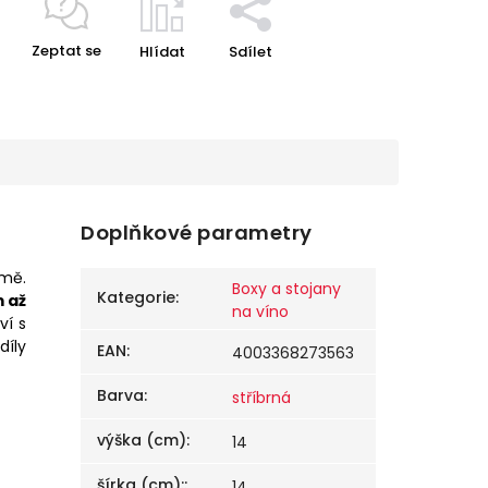
Zeptat se
Hlídat
Sdílet
Doplňkové parametry
omě.
Boxy a stojany
Kategorie
:
 až
na víno
ví s
díly
EAN
:
4003368273563
Barva
:
stříbrná
výška (cm)
:
14
šírka (cm):
:
14