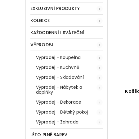
Kód:
49345
EXKLUZIVNÍ PRODUKTY
KOLEKCE
KAŽDODENNÍ I SVÁTEČNÍ
VÝPRODEJ
Výprodej - Koupelna
Výprodej - Kuchyně
Výprodej - Skladování
Výprodej - Nábytek a
Koš na ovoce z kovu, O 29
Košík na zeleni
doplňky
cm, černý, ZELLER
kovový, Z
Výprodej - Dekorace
Do košíku
Do koší
Výprodej - Dětský pokoj
Výprodej - Zahrada
569 Kč
279 
LÉTO PLNÉ BAREV