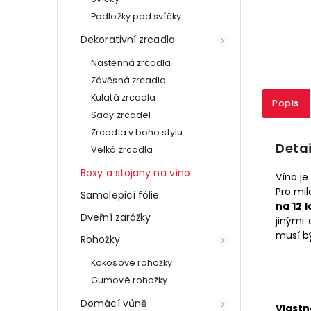
Podložky pod svíčky
Dekorativní zrcadla
Nástěnná zrcadla
Závěsná zrcadla
Kulatá zrcadla
Popis
Sady zrcadel
Zrcadla v boho stylu
Detai
Velká zrcadla
Boxy a stojany na víno
Víno je
Pro mi
Samolepicí fólie
na 12 
Dveřní zarážky
jinými
musí bý
Rohožky
Kokosové rohožky
Gumové rohožky
Domácí vůně
Vlastn