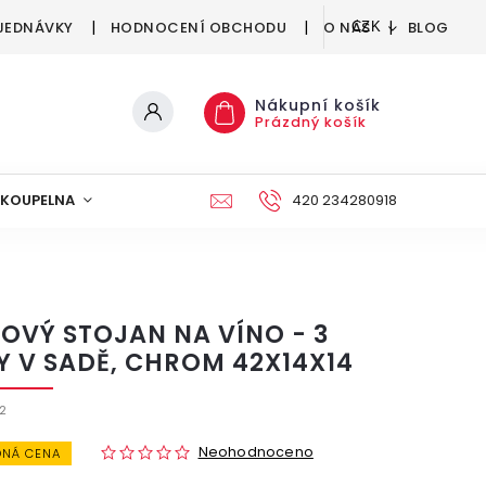
JEDNÁVKY
HODNOCENÍ OBCHODU
O NÁS
BLOG
CZK
Nákupní košík
Prázdný košík
KOUPELNA
KUCHYNĚ
DEKORACE
420 234280918
NÁBYTEK A
OVÝ STOJAN NA VÍNO - 3
Y V SADĚ, CHROM 42X14X14
2
Neohodnoceno
NÁ CENA