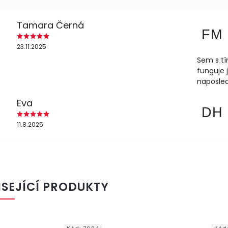
Tamara Černá
FM
23.11.2025
Sem s tí
funguje 
naposled
Eva
DH
11.8.2025
ISEJÍCÍ PRODUKTY