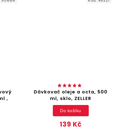
Kód:
49321
BESTSELLER
Dávkovač oleje a octa, 500
Snídaňový sto
ml, sklo, ZELLER
nohama, 51x3
Do košíku
Do ko
139 Kč
369