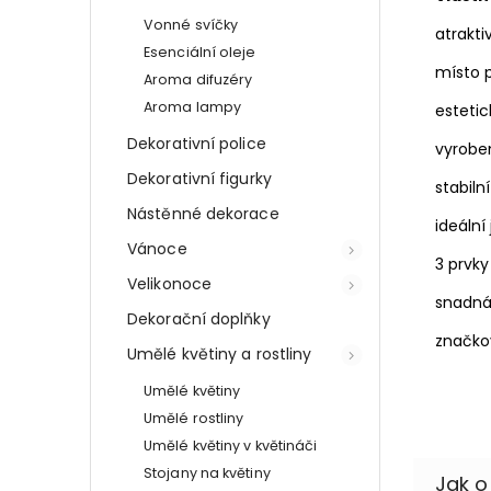
Vonné svíčky
atrakti
Esenciální oleje
místo p
Aroma difuzéry
Aroma lampy
estetic
Dekorativní police
vyroben
Dekorativní figurky
stabiln
Nástěnné dekorace
ideální
Vánoce
3 prvky
Velikonoce
snadná
Dekorační doplňky
značko
Umělé květiny a rostliny
Umělé květiny
Umělé rostliny
Umělé květiny v květináči
Stojany na květiny