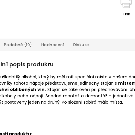
Tisk
Podobné (10)
Hodnocení
Diskuze
lní popis produktu
 ušlechtilý alkohol, který by měl mít speciální místo v našem d
lovníky tohoto nápoje představujeme jedinečný stojan s
místem
lahví oblíbených vín.
Stojan se také ověří při přechovávání lah
 alkoholy nebo nápoji. Snadná montáž a demontáž - jednotlivé 
t postaveny jeden na druhý. Po složení zabírá málo místa.
osti produktu: