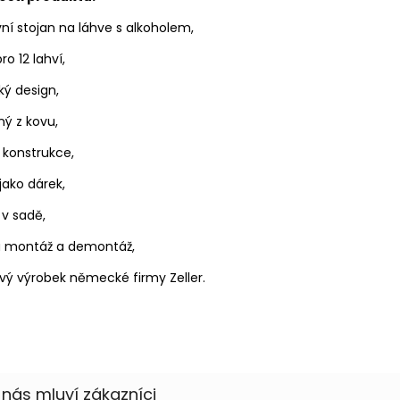
vní stojan na láhve s alkoholem,
ro 12 lahví,
ký design,
ý z kovu,
í konstrukce,
 jako dárek,
 v sadě,
 montáž a demontáž,
vý výrobek německé firmy Zeller.