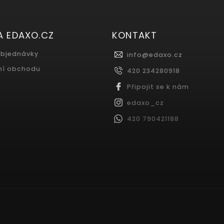
A EDAXO.CZ
KONTAKT
objednávky
info
@
edaxo.cz
ní obchodu
420 234280918
Připojit se k nám
edaxo_cz
420 790421188