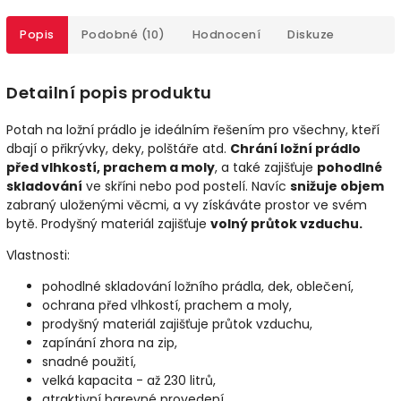
Popis
Podobné (10)
Hodnocení
Diskuze
Detailní popis produktu
Potah na ložní prádlo je ideálním řešením pro všechny, kteří
dbají o přikrývky, deky, polštáře atd.
Chrání ložní prádlo
před vlhkostí, prachem a moly
, a také zajišťuje
pohodlné
skladování
ve skříni nebo pod postelí. Navíc
snižuje objem
zabraný uloženými věcmi, a vy získáváte prostor ve svém
bytě. Prodyšný materiál zajišťuje
volný průtok vzduchu.
Vlastnosti:
pohodlné skladování ložního prádla, dek, oblečení,
ochrana před vlhkostí, prachem a moly,
prodyšný materiál zajišťuje průtok vzduchu,
zapínání zhora na zip,
snadné použití,
velká kapacita - až 230 litrů,
atraktivní barevné provedení,