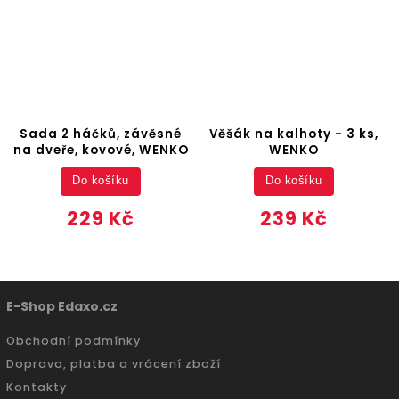
Sada 2 háčků, závěsné
Věšák na kalhoty - 3 ks,
na dveře, kovové, WENKO
WENKO
Do košíku
Do košíku
229 Kč
239 Kč
E-Shop Edaxo.cz
Obchodní podmínky
Doprava, platba a vrácení zboží
Kontakty