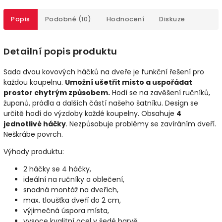
Popis
Podobné (10)
Hodnocení
Diskuze
Detailní popis produktu
Sada dvou kovových háčků na dveře je funkční řešení pro
každou koupelnu.
Umožní ušetřit místo a uspořádat
prostor chytrým způsobem.
Hodí se na zavěšení ručníků,
županů, prádla a dalších částí našeho šatníku. Design se
určitě hodí do výzdoby každé koupelny. Obsahuje
4
jednotlivé háčky
. Nezpůsobuje problémy se zavíráním dveří.
Neškrábe povrch.
Výhody produktu:
2 háčky se 4 háčky,
ideální na ručníky a oblečení,
snadná montáž na dveřích,
max. tloušťka dveří do 2 cm,
výjimečná úspora místa,
vysoce kvalitní ocel v šedé barvě,