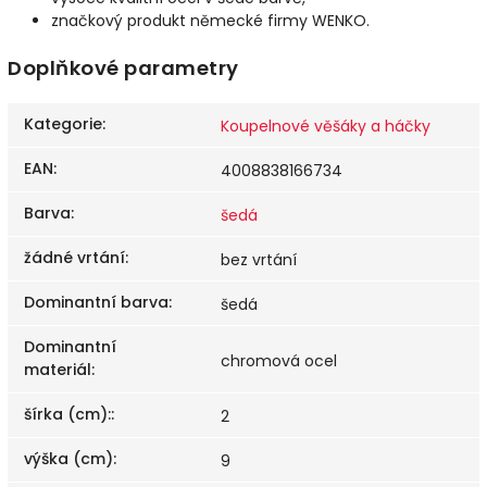
značkový produkt německé firmy WENKO.
Doplňkové parametry
Kategorie
:
Koupelnové věšáky a háčky
EAN
:
4008838166734
Barva
:
šedá
žádné vrtání
:
bez vrtání
Dominantní barva
:
šedá
Dominantní
chromová ocel
materiál
:
šírka (cm):
:
2
výška (cm)
:
9