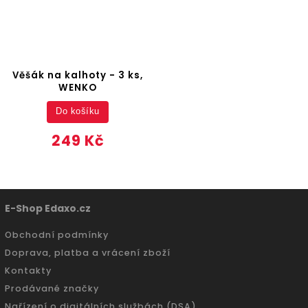
Věšák na kalhoty - 3 ks,
WENKO
Do košíku
249 Kč
E-Shop Edaxo.cz
Obchodní podmínky
Doprava, platba a vrácení zboží
Kontakty
Prodávané značky
Nařízení o digitálních službách (DSA)