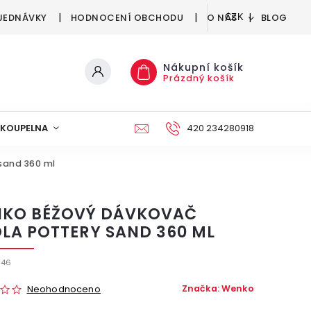
JEDNÁVKY
HODNOCENÍ OBCHODU
O NÁS
BLOG
CZK
Nákupní košík
Prázdný košík
KOUPELNA
KUCHYNĚ
DEKORACE
420 234280918
NÁBYTEK A
sand 360 ml
KO BÉŽOVÝ DÁVKOVAČ
LA POTTERY SAND 360 ML
946
Značka:
Wenko
Neohodnoceno