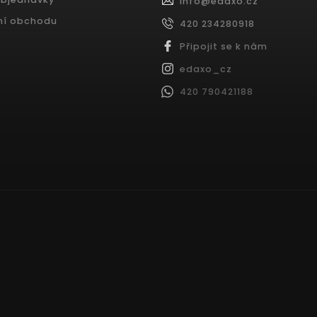
info
@
edaxo.cz
ní obchodu
420 234280918
Připojit se k nám
edaxo_cz
420 790421188