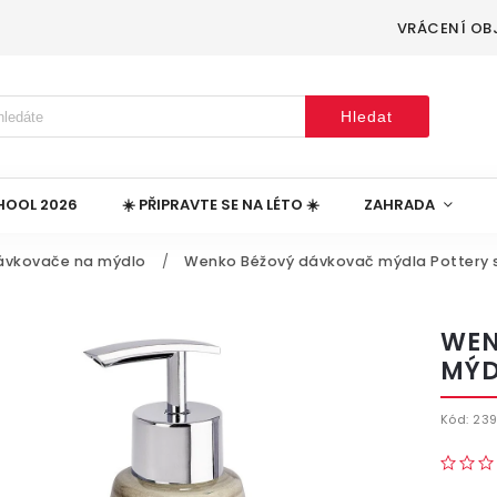
VRÁCENÍ OB
Hledat
HOOL 2026
☀️ PŘIPRAVTE SE NA LÉTO ☀️
ZAHRADA
ávkovače na mýdlo
/
Wenko Béžový dávkovač mýdla Pottery 
WEN
MÝD
Kód:
23