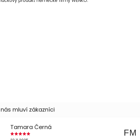
načkový produkt německé firmy WENKO.
Tamara Černá
FM