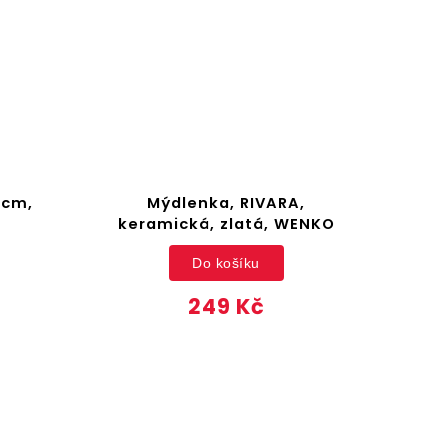
 cm,
Mýdlenka, RIVARA,
keramická, zlatá, WENKO
Do košíku
249 Kč