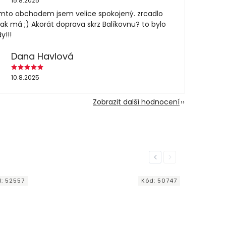
15.8.2025
mto obchodem jsem velice spokojený. zrcadlo
jak má ;) Akorát doprava skrz Balíkovnu? to bylo
y!!!
Dana Havlová
10.8.2025
Zobrazit další hodnocení
Previous
Next
d:
52557
Kód:
50747