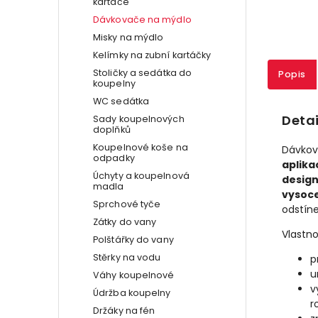
kartáče
Dávkovače na mýdlo
Misky na mýdlo
Kelímky na zubní kartáčky
Stoličky a sedátka do
Popis
koupelny
WC sedátka
Detai
Sady koupelnových
doplňků
Koupelnové koše na
Dávkov
odpadky
aplika
Úchyty a koupelnová
design
madla
vysoce
Sprchové tyče
odstín
Zátky do vany
Vlastno
Polštářky do vany
Stěrky na vodu
p
u
Váhy koupelnové
v
Údržba koupelny
r
Držáky na fén