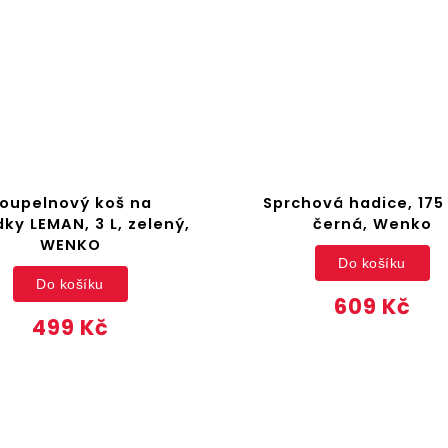
oupelnový koš na
Sprchová hadice, 175
ky LEMAN, 3 L, zelený,
černá, Wenko
WENKO
Do košíku
Do košíku
609 Kč
499 Kč