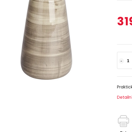
31
Praktic
Detailn