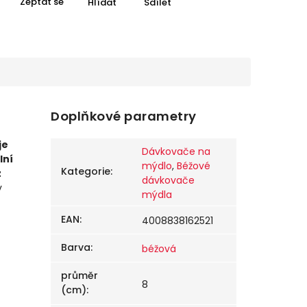
Zeptat se
Hlídat
Sdílet
Doplňkové parametry
je
Dávkovače na
lní
mýdlo
,
Béžové
Kategorie
:
z
dávkovače
v
mýdla
EAN
:
4008838162521
Barva
:
béžová
průměr
8
(cm)
: