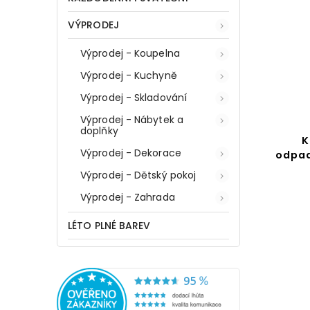
VÝPRODEJ
Výprodej - Koupelna
Výprodej - Kuchyně
Výprodej - Skladování
Výprodej - Nábytek a
doplňky
Koupelnový koš na
K
Výprodej - Dekorace
odpadky SWING 2l, černý
odpad
Výprodej - Dětský pokoj
Do košíku
Výprodej - Zahrada
349 Kč
LÉTO PLNÉ BAREV