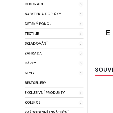
DEKORACE
NÁBYTEK A DOPLŇKY
DĚTSKÝ POKOJ
E
TEXTILIE
SKLADOVÁNÍ
ZAHRADA
DÁRKY
SOUV
STYLY
BESTSELLERY
Kód:
40886
BESTSELLER
EXKLUZIVNÍ PRODUKTY
KOLEKCE
KAŽDODENNÍ I SVÁTEČNÍ