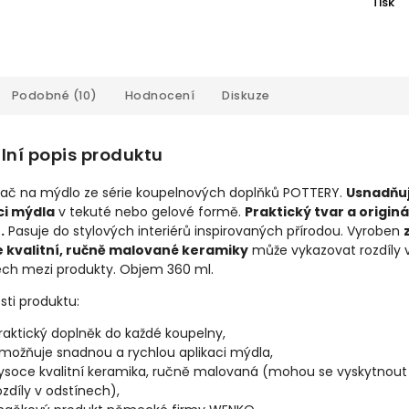
Tisk
Podobné (10)
Hodnocení
Diskuze
lní popis produktu
ač na mýdlo ze série koupelnových doplňků POTTERY.
Usnadňu
ci mýdla
v tekuté nebo gelové formě.
Praktický tvar a originá
.
Pasuje do stylových interiérů inspirovaných přírodou. Vyroben
 kvalitní, ručně malované keramiky
může vykazovat rozdíly 
ech mezi produkty. Objem 360 ml.
sti produktu:
raktický doplněk do každé koupelny,
možňuje snadnou a rychlou aplikaci mýdla,
ysoce kvalitní keramika, ručně malovaná (mohou se vyskytnout
ozdíly v odstínech),