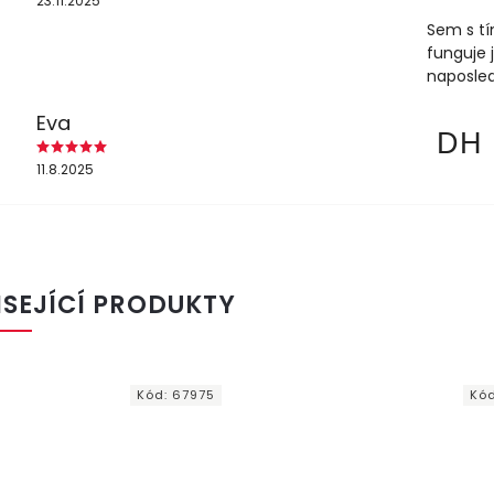
23.11.2025
Sem s tí
funguje 
naposled
Eva
DH
11.8.2025
ISEJÍCÍ PRODUKTY
Kód:
67975
Kó