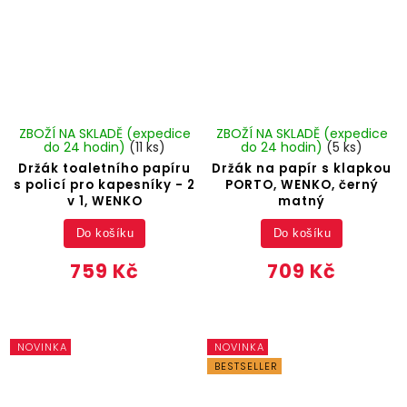
ZBOŽÍ NA SKLADĚ (expedice
ZBOŽÍ NA SKLADĚ (expedice
do 24 hodin)
(11 ks)
do 24 hodin)
(5 ks)
Držák toaletního papíru
Držák na papír s klapkou
s policí pro kapesníky - 2
PORTO, WENKO, černý
v 1, WENKO
matný
Do košíku
Do košíku
759 Kč
709 Kč
NOVINKA
NOVINKA
BESTSELLER