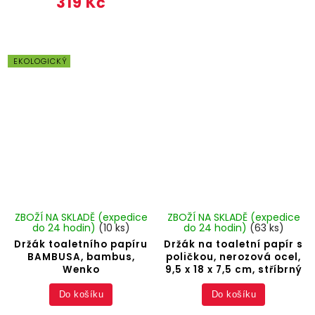
319 Kč
EKOLOGICKÝ
ZBOŽÍ NA SKLADĚ (expedice
ZBOŽÍ NA SKLADĚ (expedice
do 24 hodin)
(10 ks)
do 24 hodin)
(63 ks)
Držák toaletního papíru
Držák na toaletní papír s
BAMBUSA, bambus,
poličkou, nerozová ocel,
Wenko
9,5 x 18 x 7,5 cm, stříbrný
Do košíku
Do košíku