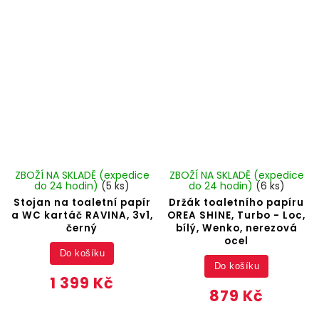
ZBOŽÍ NA SKLADĚ (expedice
ZBOŽÍ NA SKLADĚ (expedice
do 24 hodin)
(5 ks)
do 24 hodin)
(6 ks)
Stojan na toaletní papír
Držák toaletního papíru
a WC kartáč RAVINA, 3v1,
OREA SHINE, Turbo - Loc,
černý
bílý, Wenko, nerezová
ocel
Do košíku
Do košíku
1 399 Kč
879 Kč