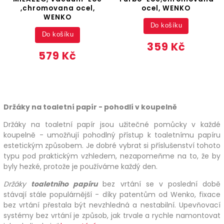
,chromovana ocel,
ocel, WENKO
WENKO
Do košíku
Do košíku
359 Kč
579 Kč
Držáky na toaletní papír - pohodlí v koupelně
Držáky na toaletní papír jsou užitečné pomůcky v každé
koupelně - umožňují pohodlný přístup k toaletnímu papíru
estetickým způsobem. Je dobré vybrat si příslušenství tohoto
typu pod praktickým vzhledem, nezapomeňme na to, že by
byly hezké, protože je používáme každý den.
Držáky
toaletního papíru
bez vrtání se v poslední době
stávají stále populárnější - díky patentům od Wenko, fixace
bez vrtání přestala být nevzhledná a nestabilní. Upevňovací
systémy bez vrtání je způsob, jak trvale a rychle namontovat