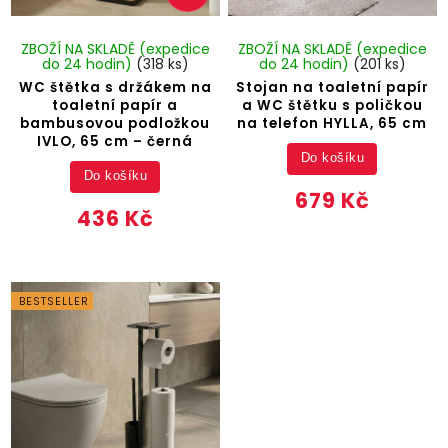
ZBOŽÍ NA SKLADĚ (expedice
ZBOŽÍ NA SKLADĚ (expedice
do 24 hodin)
(318 ks)
do 24 hodin)
(201 ks)
WC štětka s držákem na
Stojan na toaletní papír
toaletní papír a
a WC štětku s poličkou
bambusovou podložkou
na telefon HYLLA, 65 cm
IVLO, 65 cm – černá
Do košíku
Do košíku
679 Kč
436 Kč
BESTSELLER