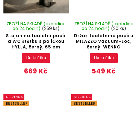
ZBOŽÍ NA SKLADĚ (expedice
ZBOŽÍ NA SKLADĚ (expedice
do 24 hodin)
(259 ks)
do 24 hodin)
(20 ks)
Stojan na toaletní papír
Držák toaletního papíru
a WC štětku s poličkou
MILAZZO Vacuum-Loc,
HYLLA, černý, 65 cm
černý, WENKO
Do košíku
Do košíku
669 Kč
549 Kč
NOVINKA
NOVINKA
BESTSELLER
BESTSELLER