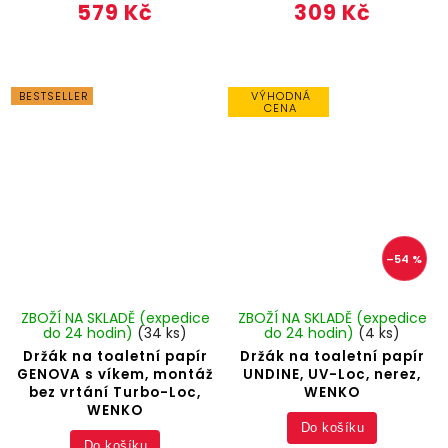
579 Kč
309 Kč
BESTSELLER
VÝHODNÁ
CENA
–54 %
ZBOŽÍ NA SKLADĚ (expedice
ZBOŽÍ NA SKLADĚ (expedice
do 24 hodin)
(34 ks)
do 24 hodin)
(4 ks)
Držák na toaletní papír
Držák na toaletní papír
GENOVA s víkem, montáž
UNDINE, UV-Loc, nerez,
bez vrtání Turbo-Loc,
WENKO
WENKO
Do košíku
Do košíku