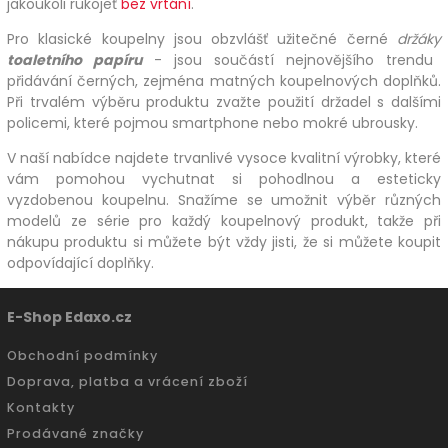
jakoukoli rukojeť
bez vrtání
.
Pro klasické koupelny jsou obzvlášť užitečné černé
držáky
toaletního papíru
- jsou součástí nejnovějšího trendu
přidávání černých, zejména matných koupelnových doplňků.
Při trvalém výběru produktu zvažte použití držadel s dalšími
policemi, které pojmou smartphone nebo mokré ubrousky.
V naší nabídce najdete trvanlivé vysoce kvalitní výrobky, které
vám pomohou vychutnat si pohodlnou a esteticky
vyzdobenou koupelnu. Snažíme se umožnit výběr různých
modelů ze série pro každý koupelnový produkt, takže při
nákupu produktu si můžete být vždy jisti, že si můžete koupit
odpovídající doplňky.
E-Shop Edaxo.cz
Obchodní podmínky
Doprava, platba a vrácení zboží
Kontakty
Prodávané značky