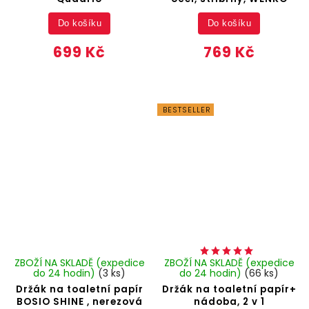
Do košíku
Do košíku
699 Kč
769 Kč
BESTSELLER
ZBOŽÍ NA SKLADĚ (expedice
ZBOŽÍ NA SKLADĚ (expedice
do 24 hodin)
(3 ks)
do 24 hodin)
(66 ks)
Držák na toaletní papír
Držák na toaletní papír+
BOSIO SHINE , nerezová
nádoba, 2 v 1