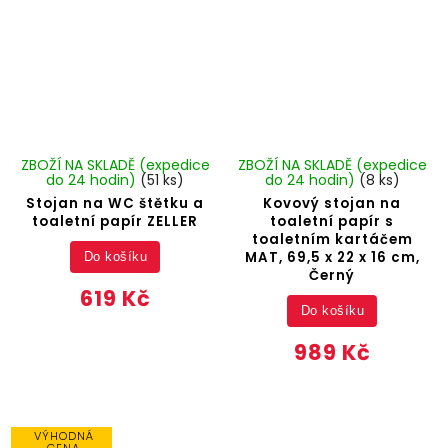
ZBOŽÍ NA SKLADĚ (expedice
ZBOŽÍ NA SKLADĚ (expedice
do 24 hodin)
(51 ks)
do 24 hodin)
(8 ks)
Stojan na WC štětku a
Kovový stojan na
toaletní papír ZELLER
toaletní papír s
toaletním kartáčem
MAT, 69,5 x 22 x 16 cm,
Do košíku
Černý
619 Kč
Do košíku
989 Kč
VÝHODNÁ