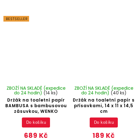
BESTSELLER
ZBOŽÍ NA SKLADĚ (expedice
ZBOŽÍ NA SKLADĚ (expedice
do 24 hodin)
(14 ks)
do 24 hodin)
(40 ks)
Držák na toaletní papír
Držák na toaletní papír s
BAMBUSA s bambusovou
přísavkami, 14 x 11 x 14,5
zásuvkou, WENKO
cm
Do košíku
Do košíku
689 Kč
189 Kč