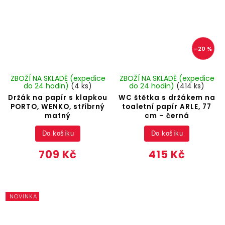
–20 %
ZBOŽÍ NA SKLADĚ (expedice
ZBOŽÍ NA SKLADĚ (expedice
do 24 hodin)
(4 ks)
do 24 hodin)
(414 ks)
Držák na papír s klapkou
WC štětka s držákem na
PORTO, WENKO, stříbrný
toaletní papír ARLE, 77
matný
cm – černá
Do košíku
Do košíku
709 Kč
415 Kč
NOVINKA