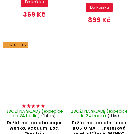
Do košíku
Do košíku
369 Kč
899 Kč
BESTSELLER
ZBOŽÍ NA SKLADĚ (expedice
ZBOŽÍ NA SKLADĚ (expedice
do 24 hodin)
(24 ks)
do 24 hodin)
(11 ks)
Držák na toaletní papír
Držák na toaletní papír
Wenko, Vacuum-Loc,
BOSIO MATT, nerezová
Quadrio
ocel, stříbrný, WENKO