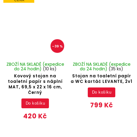
CENA
–39 %
ZBOŽÍ NA SKLADĚ (expedice
ZBOŽÍ NA SKLADĚ (expedice
do 24 hodin)
(10 ks)
do 24 hodin)
(35 ks)
Kovový stojan na
Stojan na toaletní papír
toaletní papír s náplní
a WC kartáč LEVANTE, 2v1
MAT, 69,5 x 22 x 16 cm,
Černý
Do košíku
799 Kč
Do košíku
420 Kč