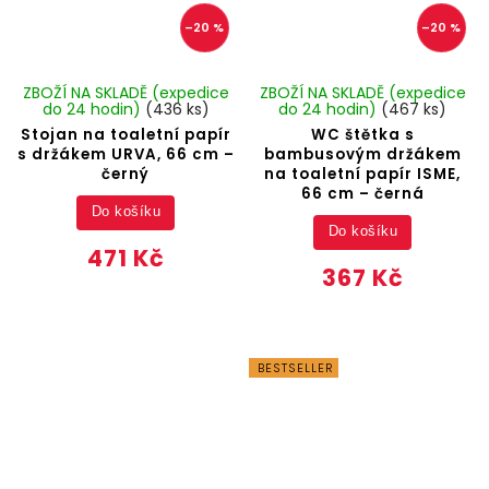
–20 %
–20 %
ZBOŽÍ NA SKLADĚ (expedice
ZBOŽÍ NA SKLADĚ (expedice
do 24 hodin)
(436 ks)
do 24 hodin)
(467 ks)
Stojan na toaletní papír
WC štětka s
s držákem URVA, 66 cm –
bambusovým držákem
černý
na toaletní papír ISME,
66 cm – černá
Do košíku
Do košíku
471 Kč
367 Kč
BESTSELLER