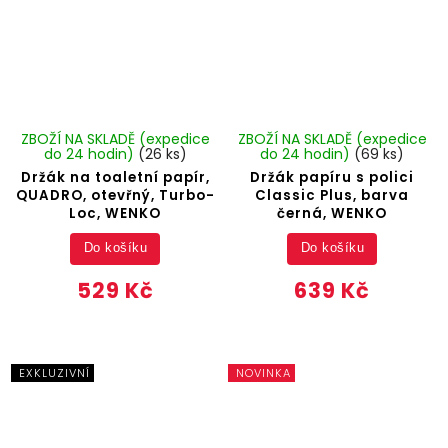
ZBOŽÍ NA SKLADĚ (expedice
ZBOŽÍ NA SKLADĚ (expedice
do 24 hodin)
(26 ks)
do 24 hodin)
(69 ks)
Držák na toaletní papír,
Držák papíru s polici
QUADRO, otevřný, Turbo-
Classic Plus, barva
Loc, WENKO
černá, WENKO
Do košíku
Do košíku
529 Kč
639 Kč
EXKLUZIVNÍ
NOVINKA