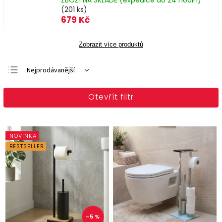
ZBOŽÍ NA SKLADĚ (expedice do 24 hodin)
(201 ks)
679 Kč
Zobrazit více produktů
Nejprodávanější
Doporučujeme
Otevřít filtr
Nejlevnější
Nejdražší
Abecedně
NOVINKA
BESTSELLER
–5 %