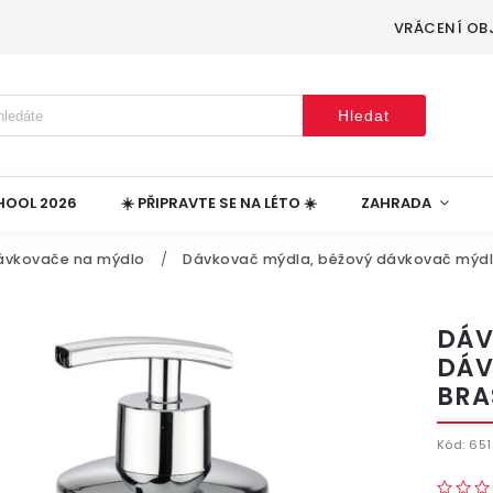
VRÁCENÍ OB
Hledat
HOOL 2026
☀️ PŘIPRAVTE SE NA LÉTO ☀️
ZAHRADA
ávkovače na mýdlo
/
Dávkovač mýdla, béžový dávkovač mýdla,
DÁV
DÁV
BRAS
Kód:
651