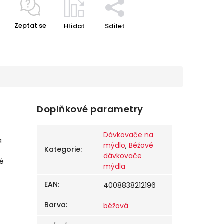
Zeptat se
Hlídat
Sdílet
Doplňkové parametry
Dávkovače na
á
mýdlo
,
Béžové
Kategorie
:
dávkovače
ké
mýdla
EAN
:
4008838212196
Barva
:
béžová