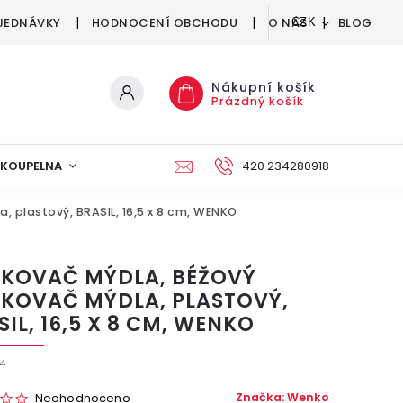
JEDNÁVKY
HODNOCENÍ OBCHODU
O NÁS
BLOG
CZK
Nákupní košík
Prázdný košík
KOUPELNA
KUCHYNĚ
DEKORACE
420 234280918
NÁBYTEK A
 plastový, BRASIL, 16,5 x 8 cm, WENKO
KOVAČ MÝDLA, BÉŽOVÝ
KOVAČ MÝDLA, PLASTOVÝ,
IL, 16,5 X 8 CM, WENKO
4
Značka:
Wenko
Neohodnoceno