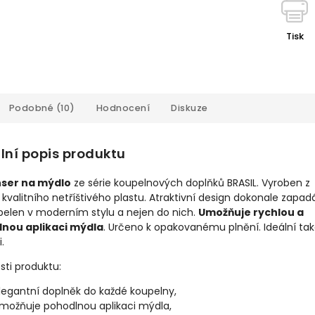
Tisk
Podobné (10)
Hodnocení
Diskuze
lní popis produktu
ser na mýdlo
ze série koupelnových doplňků BRASIL. Vyroben z
kvalitního netříštivého plastu. Atraktivní design dokonale zapad
pelen v moderním stylu a nejen do nich.
Umožňuje rychlou a
nou aplikaci mýdla
. Určeno k opakovanému plnění. Ideální ta
.
sti produktu:
legantní doplněk do každé koupelny,
možňuje pohodlnou aplikaci mýdla,