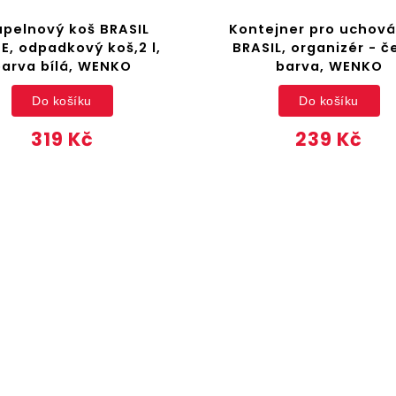
pelnový koš BRASIL
Kontejner pro uchová
E, odpadkový koš,2 l,
BRASIL, organizér - č
barva bílá, WENKO
barva, WENKO
Do košíku
Do košíku
319 Kč
239 Kč