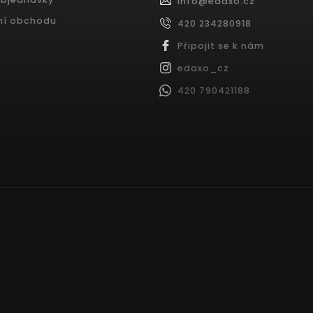
info
@
edaxo.cz
ní obchodu
420 234280918
Připojit se k nám
edaxo_cz
420 790421188