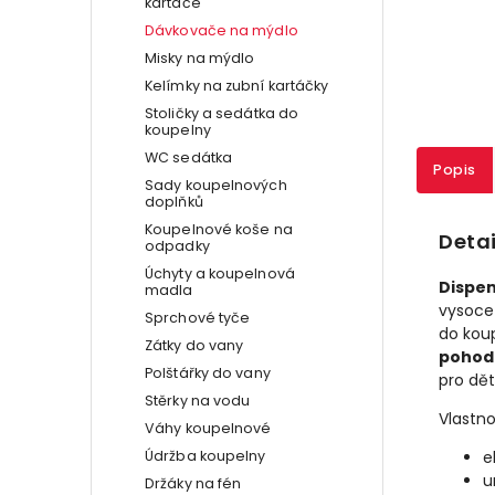
kartáče
Dávkovače na mýdlo
Misky na mýdlo
Kelímky na zubní kartáčky
Stoličky a sedátka do
koupelny
WC sedátka
Popis
Sady koupelnových
doplňků
Koupelnové koše na
Detai
odpadky
Úchyty a koupelnová
Dispen
madla
vysoce 
Sprchové tyče
do kou
Zátky do vany
pohodl
Polštářky do vany
pro děti
Stěrky na vodu
Vlastno
Váhy koupelnové
Údržba koupelny
e
u
Držáky na fén