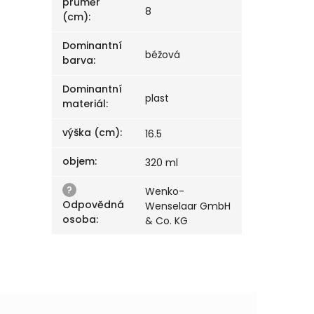
průměr
8
(cm)
:
Dominantní
béžová
barva
:
Dominantní
plast
materiál
:
výška (cm)
:
16.5
objem
:
320 ml
?
Wenko-
Odpovědná
Wenselaar GmbH
osoba
:
& Co. KG