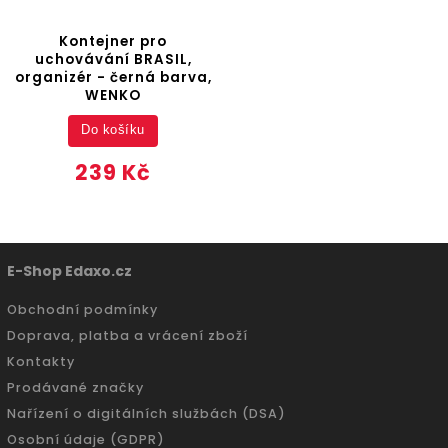
Kontejner pro
uchovávání BRASIL,
organizér - černá barva,
WENKO
Do košíku
239 Kč
E-Shop Edaxo.cz
Obchodní podmínky
Doprava, platba a vrácení zboží
Kontakty
Prodávané značky
Nařízení o digitálních službách (DSA)
Osobní údaje (GDPR)