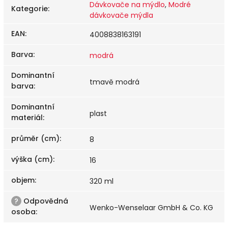
Dávkovače na mýdlo
,
Modré
Kategorie
:
dávkovače mýdla
EAN
:
4008838163191
Barva
:
modrá
Dominantní
tmavě modrá
barva
:
Dominantní
plast
materiál
:
průměr (cm)
:
8
výška (cm)
:
16
objem
:
320 ml
?
Odpovědná
Wenko-Wenselaar GmbH & Co. KG
osoba
: