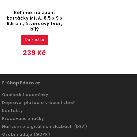
Kelímek na zubní
kartáčky MILA, 6,5 x 9 x
6,5 cm, čtvercový tvar,
bílý
Do košíku
239 Kč
E-Shop Edaxo.cz
Obchodní podmínky
Doprava, platba a vrácení zboží
Kontakty
Prodávané značky
Nařízení o digitálních službách (DSA)
Osobní údaje (GDPR)