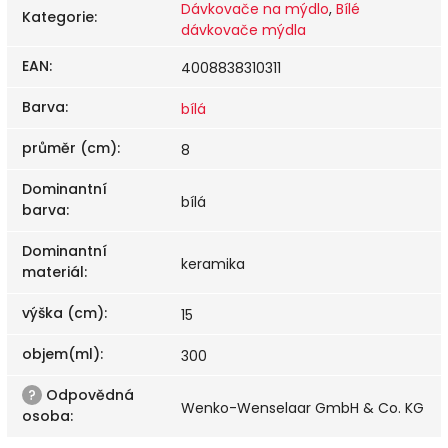
Dávkovače na mýdlo
,
Bílé
Kategorie
:
dávkovače mýdla
EAN
:
4008838310311
Barva
:
bílá
průměr (cm)
:
8
Dominantní
bílá
barva
:
Dominantní
keramika
materiál
:
výška (cm)
:
15
objem(ml)
:
300
?
Odpovědná
Wenko-Wenselaar GmbH & Co. KG
osoba
: