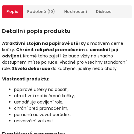
Popis
Podobné (10)
Hodnocení
Diskuze
Detailní popis produktu
Atraktivní stojan na papírové utěrky
s motivem černé
kočky.
Chránit roli před promočením
a
usnadnit její
odvíjení
. Kromě toho zajistí, že bude vždy na snadno
dostupném místě po ruce. Vhodné pro všechny standardní
role.
Skvělá dekorace
do kuchyně, jídelny nebo chaty.
Vlastnosti produktu:
papírové utěrky na dosah,
atraktivní motiv černé kočky,
usnadňuje odvíjení role,
chrání před promočením,
pomáhá udržovat pořádek,
univerzální velikost.
Doplňkové parametry