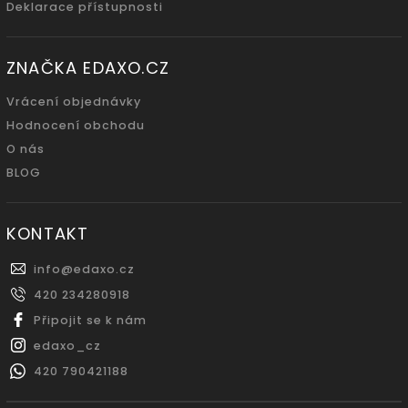
Deklarace přístupnosti
ZNAČKA EDAXO.CZ
Vrácení objednávky
Hodnocení obchodu
O nás
BLOG
KONTAKT
info
@
edaxo.cz
420 234280918
Připojit se k nám
edaxo_cz
420 790421188