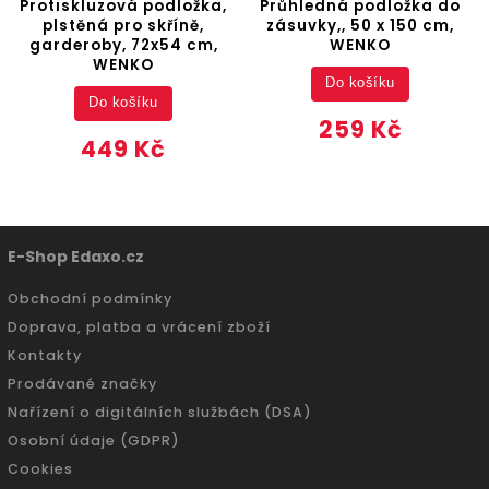
Protiskluzová podložka,
Průhledná podložka do
plstěná pro skříně,
zásuvky,, 50 x 150 cm,
garderoby, 72x54 cm,
WENKO
WENKO
Do košíku
Do košíku
259 Kč
449 Kč
E-Shop Edaxo.cz
Obchodní podmínky
Doprava, platba a vrácení zboží
Kontakty
Prodávané značky
Nařízení o digitálních službách (DSA)
Osobní údaje (GDPR)
Cookies