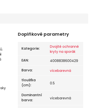
Doplňkové parametry
Dvojité ochranné
Kategorie
:
ů.
kryty na sporák
i
á
EAN
:
4008838600429
Barva
:
vícebarevná
tloušťka
0.5
(cm)
:
esky
Dominantní
vícebarevná
barva
: