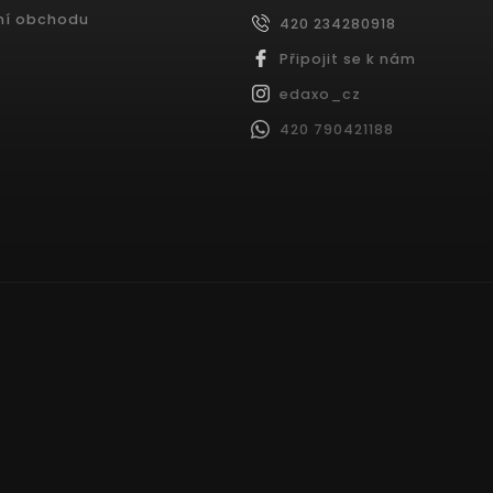
ní obchodu
420 234280918
Připojit se k nám
edaxo_cz
420 790421188